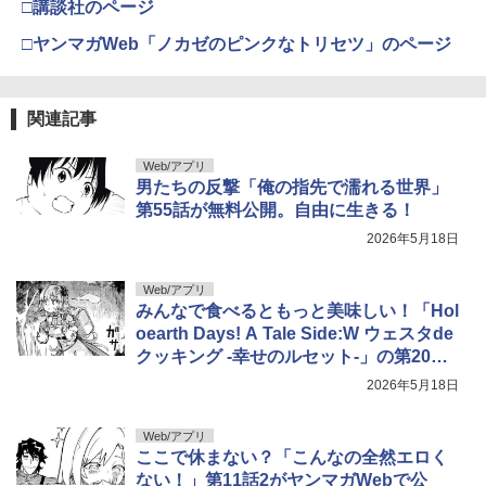
□講談社のページ
□ヤンマガWeb「ノカゼのピンクなトリセツ」のページ
関連記事
Web/アプリ
男たちの反撃「俺の指先で濡れる世界」
第55話が無料公開。自由に生きる！
2026年5月18日
Web/アプリ
みんなで食べるともっと美味しい！「Hol
oearth Days! A Tale Side:W ウェスタde
クッキング -幸せのルセット-」の第20話
を公開
2026年5月18日
Web/アプリ
ここで休まない？「こんなの全然エロく
ない！」第11話2がヤンマガWebで公