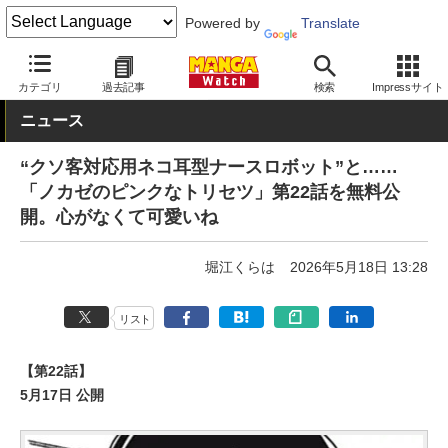
Powered by
Translate
MANGA Watch
Web/アプリ
カテゴリ
過去記事
検索
Impressサイト
ニュース
“クソ客対応用ネコ耳型ナースロボット”と……
「ノカゼのピンクなトリセツ」第22話を無料公
開。心がなくて可愛いね
堀江くらは
2026年5月18日 13:28
リスト
【第22話】
5月17日 公開