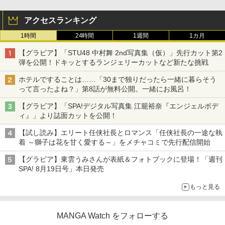
アクセスランキング
1時間
24時間
1週間
1カ月
【グラビア】「STU48 中村舞 2nd写真集（仮）」先行カット第2
弾を公開！ドキッとするランジェリーカットなど新たな挑戦
ホテルですることは……「30まで独りだったら一緒に暮らそう
って言ったよね？」第8話が無料公開。一緒にお風呂！
【グラビア】「SPA!デジタル写真集 江籠裕奈『エンジェルボデ
ィ』」より誌面カットを公開！
【試し読み】エリート任侠社長とロマンス「任侠社長の一途な執
着 ～獅子は花を甘く愛する～」をメチャコミで先行配信開始
【グラビア】東雲うみさんが表紙＆フォトブックに登場！「週刊
SPA! 8月19日号」本日発売
もっと見る
MANGA Watch をフォローする