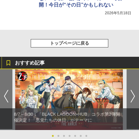
開！今日が“その日”かもしれない
2026年5月18日
トップページに戻る
おすすめ記事
8/7～8/30：「BLACK LAGOON×HUB」コラボ第2弾開
催決定！「悪党たちの休日」がテーマに
●
●
●
●
●
●
●