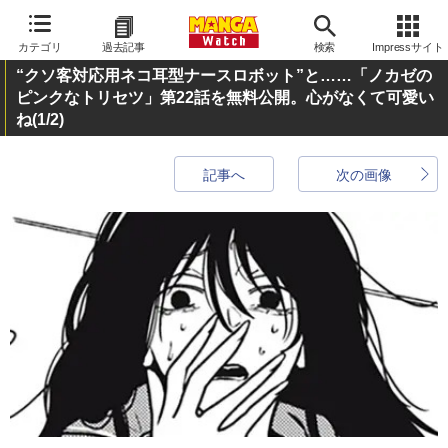
カテゴリ
過去記事
検索
Impressサイト
“クソ客対応用ネコ耳型ナースロボット”と……「ノカゼの
ピンクなトリセツ」第22話を無料公開。心がなくて可愛い
ね
(1/2)
記事へ
次の画像