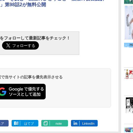
」第98話2が無料公開
tchをフォローして最新記事をチェック！
 検索で当サイトの記事を優先表示させる
ェア
はてブ
note
LinkedIn