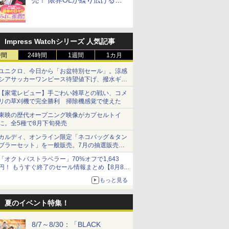
売！ 限界OLが繰り広げる禁
断のロールプレイ
Impress Watchシリーズ 人気記事
時間
24時間
1週間
1カ月
ユニクロ、今日から「お盆特別セール」。涼感
シアサッカーワンピース待望値下げ、撥水ギア
ショーツは1990円に
【家電レビュー】手ごわい雑草との戦い、コメ
リの草刈機で完全勝利 掃除機感覚で使えた
東映の歴代オープニング映像がカプセルトイ
に。全5種で8月下旬発売
カルディ、オンライン限定「ネコバッグ＆タン
ブラーセット」を一般販売。7月の抽選販売の
当選無効分
「オクトパストラベラー」70%オフで1,643
円！ もうすぐ終了のセール情報まとめ【8月8日
更新】
もっと見る
ニンテンドーeショップでは「大神 絶景版」が
67%オフで990円
夏のイベント特集！
8/7～8/30：「BLACK