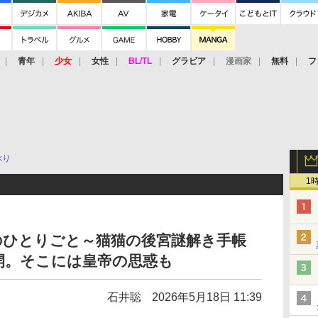
青年
少女
女性
BL/TL
グラビア
漫画家
無料
フ
ぶり
1
のひとりごと～猫猫の後宮謎解き手帳
公開。そこには皇帝の思惑も
石井聡
2026年5月18日 11:39