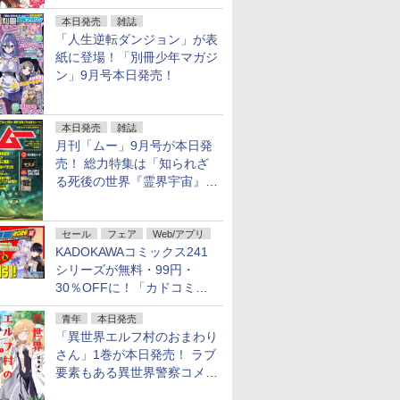
行配信開始
本日発売
雑誌
「人生逆転ダンジョン」が表
紙に登場！「別冊少年マガジ
ン」9月号本日発売！
本日発売
雑誌
月刊「ムー」9月号が本日発
売！ 総力特集は「知られざ
る死後の世界『霊界宇宙』の
謎」特別企画は「西郷隆盛の
不死伝説」
セール
フェア
Web/アプリ
KADOKAWAコミックス241
シリーズが無料・99円・
30％OFFに！「カドコミフ
ェア 2026」第2弾が開催中！
青年
本日発売
「異世界エルフ村のおまわり
さん」1巻が本日発売！ ラブ
要素もある異世界警察コメデ
ィ