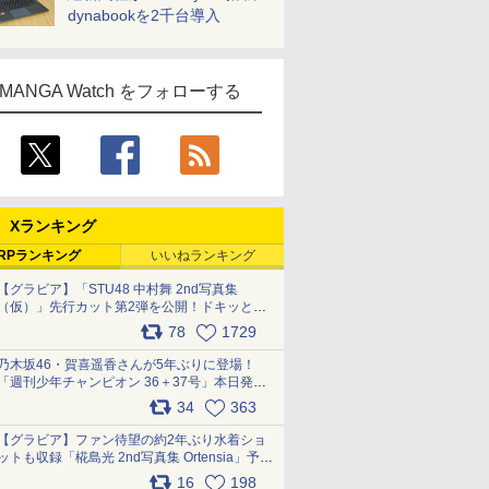
dynabookを2千台導入
MANGA Watch をフォローする
Xランキング
RPランキング
いいねランキング
【グラビア】「STU48 中村舞 2nd写真集
（仮）」先行カット第2弾を公開！ドキッとす
るランジェリーカットなど新たな挑戦
78
1729
pic.x.com/9uvxXReveK
乃木坂46・賀喜遥香さんが5年ぶりに登場！
「週刊少年チャンピオン 36＋37号」本日発
売 pic.x.com/2Mo85ZlRvK
34
363
【グラビア】ファン待望の約2年ぶり水着ショ
ットも収録「椛島光 2nd写真集 Ortensia」予約
受付開始 10月30日発売
16
198