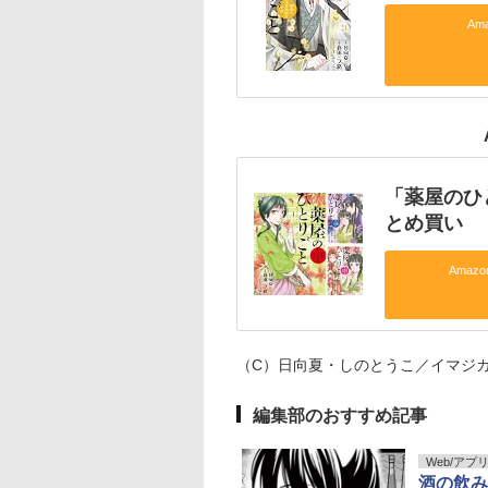
Am
「薬屋のひ
とめ買い
Amaz
（C）日向夏・しのとうこ／イマジカ
編集部のおすすめ記事
Web/アプ
酒の飲み