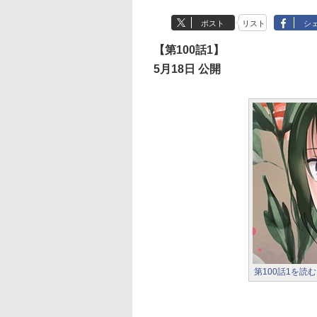
ポスト
リスト
シ
【第100話1】
5月18日 公開
第100話1を読む