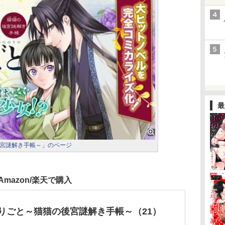
最
宮謎解き手帳～」のページ
Amazon/楽天で購入
りごと～猫猫の後宮謎解き手帳～（21）