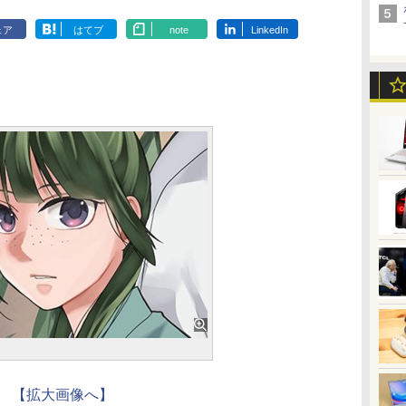
ェア
はてブ
note
LinkedIn
【拡大画像へ】