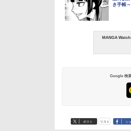
き手帳～
MANGA Wa
Google
ポスト
リスト
シ