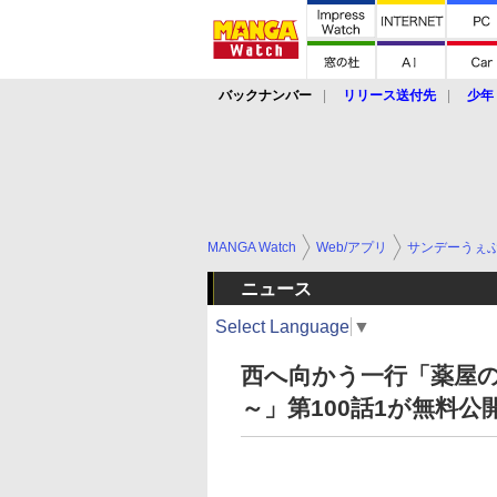
バックナンバー
リリース送付先
少年
MANGA Watch
Web/アプリ
サンデーうぇ
ニュース
Select Language
▼
西へ向かう一行「薬屋
～」第100話1が無料