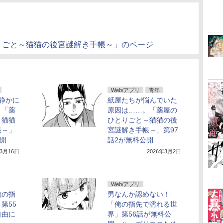
りごと～猫猫の後宮謎解き手帳～」のページ
Web/アプリ
青年
静かに
紙屋たちが悩んでいた
。「薬
原因は……。「薬屋の
～猫猫
ひとりごと～猫猫の後
帳～」
宮謎解き手帳～」第97
公開
話2が無料公開
年3月16日
2026年3月2日
Web/アプリ
俺の指
男なんか認めない！
第55
「俺の指先で濡れる世
自由に
界」第56話が無料公