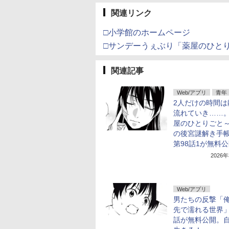
関連リンク
□小学館のホームページ
□サンデーうぇぶり「薬屋のひと
関連記事
Web/アプリ
青年
2人だけの時間は
流れていき……
屋のひとりごと
の後宮謎解き手
第98話1が無料
2026
Web/アプリ
男たちの反撃「
先で濡れる世界」
話が無料公開。