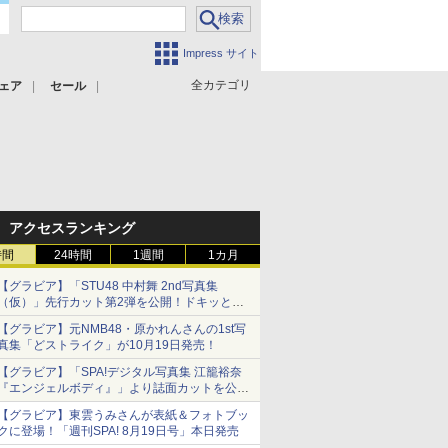
Impress サイト
全カテゴリ
ェア
セール
アクセスランキング
時間
24時間
1週間
1カ月
【グラビア】「STU48 中村舞 2nd写真集
（仮）」先行カット第2弾を公開！ドキッとす
るランジェリーカットなど新たな挑戦
【グラビア】元NMB48・原かれんさんの1st写
真集「どストライク」が10月19日発売！
【グラビア】「SPA!デジタル写真集 江籠裕奈
『エンジェルボディ』」より誌面カットを公
開！
【グラビア】東雲うみさんが表紙＆フォトブッ
クに登場！「週刊SPA! 8月19日号」本日発売