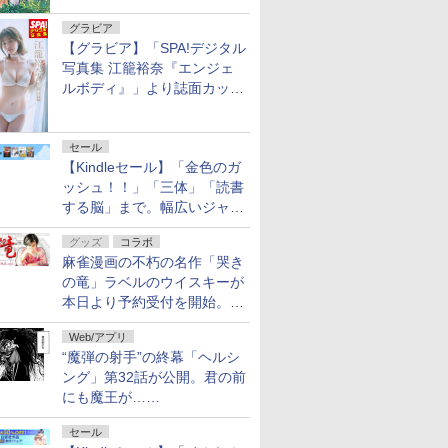
グラビア
【グラビア】「SPA!デジタル
写真集 江籠裕奈『エンジェ
ルボディ』」より誌面カット
を公開！
セール
【Kindleセール】「金色のガ
ッシュ！！」「三体」「読書
する脳」まで。幅広いジャン
ルの電子書籍が最大65％オ
グッズ
コラボ
フ！「Kindle本サマーセー
麻雀漫画の不朽の名作「哭き
ル」第2弾が開催中！
の竜」ラベルのウイスキーが
本日より予約受付を開始。8
月16日まで
Web/アプリ
“魔弾の射手”の終幕「ヘルシ
ング」第32話が公開。君の前
にも魔王が……
セール