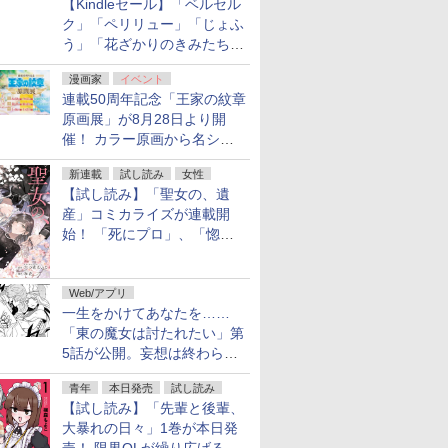
【Kindleセール】「ベルセル
ク」「ペリリュー」「じょふ
う」「花ざかりのきみたち
へ」などが最大50％オフ！
漫画家
イベント
「白泉社 夏の大割引セー
連載50周年記念「王家の紋章
ル」が開催中！
原画展」が8月28日より開
催！ カラー原画から名シー
ンの原稿まで
新連載
試し読み
女性
【試し読み】「聖女の、遺
産」コミカライズが連載開
始！ 「死にプロ」、「惚れ
魔女」作者による異世界ロマ
ンス
Web/アプリ
一生をかけてあなたを……
「東の魔女は討たれたい」第
5話が公開。妄想は終わらな
い
青年
本日発売
試し読み
【試し読み】「先輩と後輩、
大暴れの日々」1巻が本日発