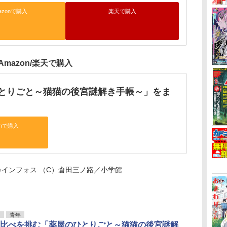
azonで購入
楽天で購入
Amazon/楽天で購入
とりごと～猫猫の後宮謎解き手帳～」をま
onで購入
インフォス （C）倉田三ノ路／小学館
リ
青年
比べを挑む「薬屋のひとりごと～猫猫の後宮謎解