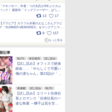
pic.x.com/9nJQY0jUYz
「マキバオー」作者・つの丸氏が9年ぶりカム
バック！ 最新作「ドッグファーザー」は“しゃ
べらない動物”とのリアルな暮らしを描く 「も
13
17
うこれ以上の幸せはない」……一緒に暮らす愛
犬たちへ… pic.x.com/hEr88DgVyD
【グラビア】カラフル水着のえなこさんグラビ
ア「SUMMER MEMORIES」をヤングアニマル
Webで公開中 pic.x.com/wdmmjZ7DnV
8
157
もっと見る
新記事
BL/TL
本日発売
試し読み
【試し読み】オフィスで絶体
絶命……「やらしくて可愛い
俺の凛ちゃん」第23話が「コ
ミックシーモア」で先行配
信！
新連載
試し読み
BL/TL
【試し読み】エリート任侠社
長とロマンス「任侠社長の一
途な執着 ～獅子は花を甘く
愛する～」をメチャコミで先