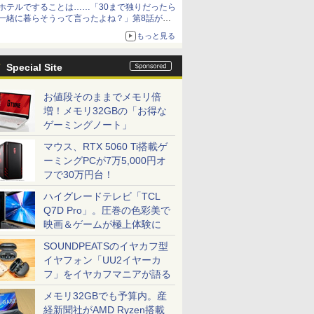
ホテルですることは……「30まで独りだったら
一緒に暮らそうって言ったよね？」第8話が無
料公開。一緒にお風呂！
もっと見る
Special Site
お値段そのままでメモリ倍
増！メモリ32GBの「お得な
ゲーミングノート」
マウス、RTX 5060 Ti搭載ゲ
ーミングPCが7万5,000円オ
フで30万円台！
ハイグレードテレビ「TCL
Q7D Pro」。圧巻の色彩美で
映画＆ゲームが極上体験に
SOUNDPEATSのイヤカフ型
イヤフォン「UU2イヤーカ
フ」をイヤカフマニアが語る
メモリ32GBでも予算内。産
経新聞社がAMD Ryzen搭載