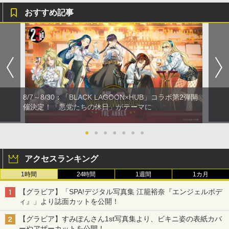
おすすめ記事
8/7～8/30：「BLACK LAGOON×HUB」コラボ第2弾開
催決定！「悪党たちの休日」がテーマに
●
●
●
●
●
●
●
アクセスランキング
1時間
24時間
1週間
1カ月
【グラビア】「SPA!デジタル写真集 江籠裕奈『エンジェルボデ
ィ』」より誌面カットを公開！
【グラビア】すみぽんさん1st写真集より、ビキニ姿の表紙カバ
ーやアザーカットを公開！