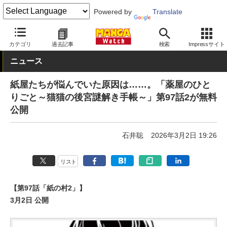
Powered by
Translate
MANGA Watch
Web/アプリ
サンデーうぇぶり
カテゴリ
過去記事
検索
Impressサイト
ニュース
紙屋たちが悩んでいた原因は……。「薬屋のひと
りごと～猫猫の後宮謎解き手帳～」第97話2が無料
公開
石井聡
2026年3月2日 19:26
リスト
【第97話「紙の村2」】
3月2日 公開