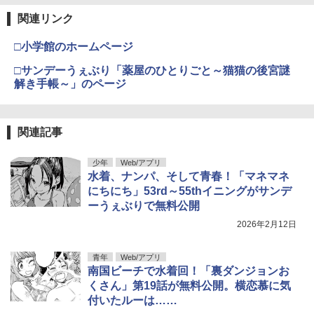
関連リンク
□小学館のホームページ
□サンデーうぇぶり「薬屋のひとりごと～猫猫の後宮謎
解き手帳～」のページ
関連記事
少年
Web/アプリ
水着、ナンパ、そして青春！「マネマネ
にちにち」53rd～55thイニングがサンデ
ーうぇぶりで無料公開
2026年2月12日
青年
Web/アプリ
南国ビーチで水着回！「裏ダンジョンお
くさん」第19話が無料公開。横恋慕に気
付いたルーは……