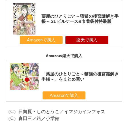
薬屋のひとりごと～猫猫の後宮謎解き手
帳～ 21 ピルケース&巾着袋付特装版
Amazonで購入
楽天で購入
Amazon/楽天で購入
「薬屋のひとりごと～猫猫の後宮謎解き
手帳～」をまとめ買い
Amazonで購入
（C）日向夏・しのとうこ／イマジカインフォス
（C）倉田三ノ路／小学館