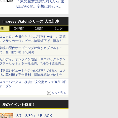
「東の魔女は討たれたい」第
5話が公開。妄想は終わらな
い
Impress Watchシリーズ 人気記事
時間
24時間
1週間
1カ月
ユニクロ、今日から「お盆特別セール」。涼感
シアサッカーワンピース待望値下げ、撥水ギア
ショーツは1990円に
東映の歴代オープニング映像がカプセルトイ
に。全5種で8月下旬発売
カルディ、オンライン限定「ネコバッグ＆タン
ブラーセット」を一般販売。7月の抽選販売の
当選無効分
【家電レビュー】手ごわい雑草との戦い、コメ
リの草刈機で完全勝利 掃除機感覚で使えた
スターバックス、横浜に“文化財カフェ”8月10日
オープン
もっと見る
夏のイベント特集！
8/7～8/30：「BLACK