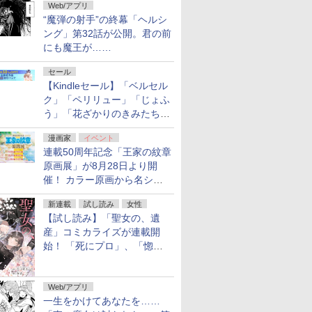
Web/アプリ
“魔弾の射手”の終幕「ヘルシ
ング」第32話が公開。君の前
にも魔王が……
セール
【Kindleセール】「ベルセル
ク」「ペリリュー」「じょふ
う」「花ざかりのきみたち
へ」などが最大50％オフ！
漫画家
イベント
「白泉社 夏の大割引セー
連載50周年記念「王家の紋章
ル」が開催中！
原画展」が8月28日より開
催！ カラー原画から名シー
ンの原稿まで
新連載
試し読み
女性
【試し読み】「聖女の、遺
産」コミカライズが連載開
始！ 「死にプロ」、「惚れ
魔女」作者による異世界ロマ
ンス
Web/アプリ
一生をかけてあなたを……