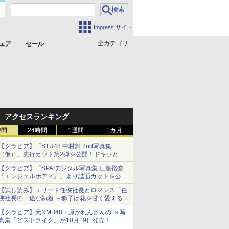
Impress サイト
全カテゴリ
ェア
セール
アクセスランキング
時間
24時間
1週間
1カ月
【グラビア】「STU48 中村舞 2nd写真集
（仮）」先行カット第2弾を公開！ドキッとす
るランジェリーカットなど新たな挑戦
【グラビア】「SPA!デジタル写真集 江籠裕奈
『エンジェルボディ』」より誌面カットを公
開！
【試し読み】エリート任侠社長とロマンス「任
侠社長の一途な執着 ～獅子は花を甘く愛する
～」をメチャコミで先行配信開始
【グラビア】元NMB48・原かれんさんの1st写
真集「どストライク」が10月19日発売！