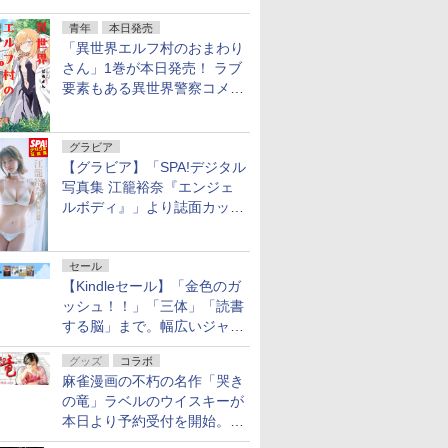
ェア 2026」第2弾が開催中！
青年
本日発売
「異世界エルフ村のおまわり
さん」1巻が本日発売！ ラブ
要素もある異世界警察コメデ
ィ
グラビア
【グラビア】「SPA!デジタル
写真集 江籠裕奈『エンジェ
ルボディ』」より誌面カット
を公開！
セール
【Kindleセール】「金色のガ
ッシュ！！」「三体」「読書
する脳」まで。幅広いジャン
ルの電子書籍が最大65％オ
グッズ
コラボ
フ！「Kindle本サマーセー
麻雀漫画の不朽の名作「哭き
ル」第2弾が開催中！
の竜」ラベルのウイスキーが
本日より予約受付を開始。8
月16日まで