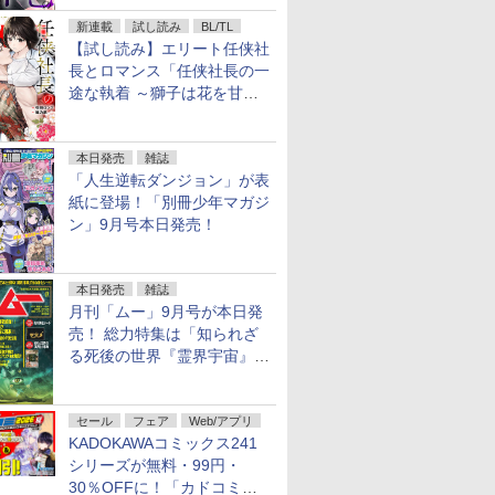
信！
新連載
試し読み
BL/TL
【試し読み】エリート任侠社
長とロマンス「任侠社長の一
途な執着 ～獅子は花を甘く
愛する～」をメチャコミで先
行配信開始
本日発売
雑誌
「人生逆転ダンジョン」が表
紙に登場！「別冊少年マガジ
ン」9月号本日発売！
本日発売
雑誌
月刊「ムー」9月号が本日発
売！ 総力特集は「知られざ
る死後の世界『霊界宇宙』の
謎」特別企画は「西郷隆盛の
不死伝説」
セール
フェア
Web/アプリ
KADOKAWAコミックス241
シリーズが無料・99円・
30％OFFに！「カドコミフ