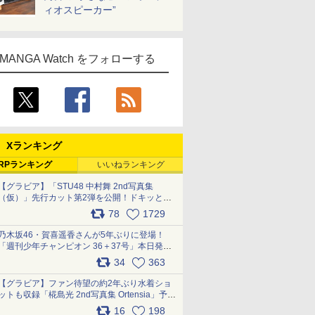
ィオスピーカー”
MANGA Watch をフォローする
Xランキング
RPランキング
いいねランキング
【グラビア】「STU48 中村舞 2nd写真集
（仮）」先行カット第2弾を公開！ドキッとす
るランジェリーカットなど新たな挑戦
78
1729
pic.x.com/9uvxXReveK
乃木坂46・賀喜遥香さんが5年ぶりに登場！
「週刊少年チャンピオン 36＋37号」本日発
売 pic.x.com/2Mo85ZlRvK
34
363
【グラビア】ファン待望の約2年ぶり水着ショ
ットも収録「椛島光 2nd写真集 Ortensia」予約
受付開始 10月30日発売
16
198