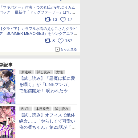
pic.x.com/9nJQY0jUYz
「マキバオー」作者・つの丸氏が9年ぶりカム
バック！ 最新作「ドッグファーザー」は“しゃ
べらない動物”とのリアルな暮らしを描く 「も
13
17
うこれ以上の幸せはない」……一緒に暮らす愛
犬たちへ… pic.x.com/hEr88DgVyD
【グラビア】カラフル水着のえなこさんグラビ
ア「SUMMER MEMORIES」をヤングアニマル
Webで公開中 pic.x.com/wdmmjZ7DnV
8
157
もっと見る
新記事
新連載
試し読み
女性
【試し読み】「悪魔は私に愛
を囁く」が「LINEマンガ」
で配信開始！ 呪われた令嬢×
執着深い司祭のダークファン
タジー
BL/TL
本日発売
試し読み
【試し読み】オフィスで絶体
絶命……「やらしくて可愛い
俺の凛ちゃん」第23話が「コ
ミックシーモア」で先行配