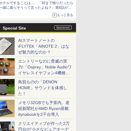
ホテルですることは……「30まで独りだったら
一緒に暮らそうって言ったよね？」第8話が無
料公開。一緒にお風呂！
もっと見る
Special Site
AIスマートノートの
iFLYTEK「AINOTE 2」はな
ぜ魅力的なのか？
エントリーなのに脅威の実
力!「Osprey」Noble Audioワ
イヤレスイヤフォン4機種を
一気に聴く
鳥肌ものの「DENON
HOME」サウンドを体感し
た！
メモリ32GBでも予算内。産
経新聞社がAMD Ryzen搭載
dynabookを2千台導入
クリエイティブが作った2万
円台の“小さなピュアオーデ