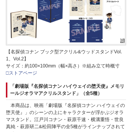
【名探偵コナン ブック型アクリル&ウッドスタンドVol.
1、Vol.2】
サイズ：約100×100mm（幅×高さ）※組み立て時概寸
□ストアページ
「劇場版『名探偵コナン ハイウェイの堕天使』メモリ
ールジオラマアクリルスタンド」（全5種）
本商品は、映画「劇場版『名探偵コナン ハイウェイの
堕天使』」のシーンの上にキャラクターが浮かぶジオラ
マスタンド。江戸川コナン・萩原千速・横溝重悟・世良
真純・萩原研二&松田陣平の全5種がラインナップされて