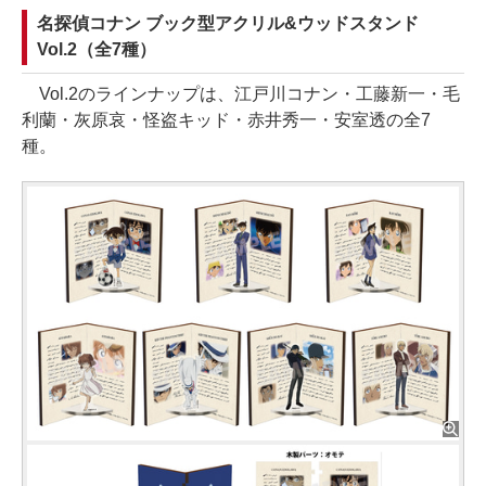
名探偵コナン ブック型アクリル&ウッドスタンド
Vol.2（全7種）
Vol.2のラインナップは、江戸川コナン・工藤新一・毛
利蘭・灰原哀・怪盗キッド・赤井秀一・安室透の全7
種。