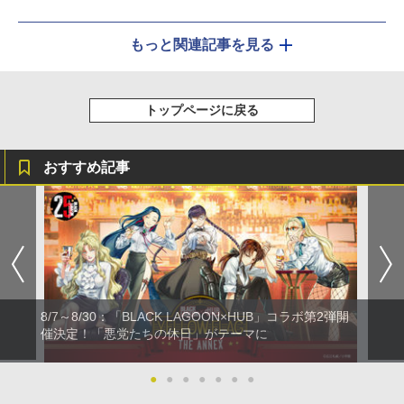
もっと関連記事を見る
トップページに戻る
おすすめ記事
8/7～8/30：「BLACK LAGOON×HUB」コラボ第2弾開
催決定！「悪党たちの休日」がテーマに
●
●
●
●
●
●
●