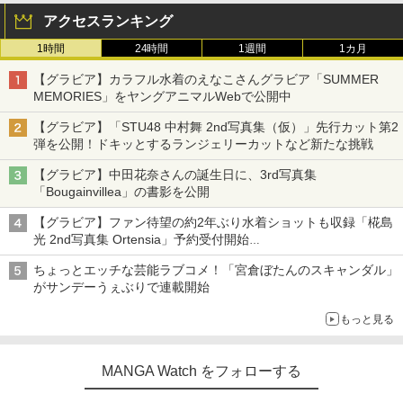
アクセスランキング
1時間
24時間
1週間
1カ月
【グラビア】カラフル水着のえなこさんグラビア「SUMMER
MEMORIES」をヤングアニマルWebで公開中
【グラビア】「STU48 中村舞 2nd写真集（仮）」先行カット第2
弾を公開！ドキッとするランジェリーカットなど新たな挑戦
【グラビア】中田花奈さんの誕生日に、3rd写真集
「Bougainvillea」の書影を公開
【グラビア】ファン待望の約2年ぶり水着ショットも収録「椛島
光 2nd写真集 Ortensia」予約受付開始
10月30日発売
ちょっとエッチな芸能ラブコメ！「宮倉ぼたんのスキャンダル」
がサンデーうぇぶりで連載開始
もっと見る
MANGA Watch をフォローする