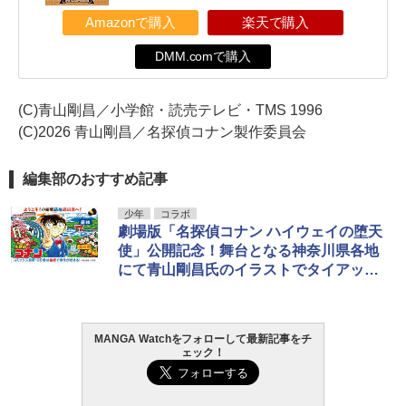
Amazonで購入
楽天で購入
DMM.comで購入
(C)青山剛昌／小学館・読売テレビ・TMS 1996
(C)2026 青山剛昌／名探偵コナン製作委員会
編集部のおすすめ記事
少年
コラボ
劇場版「名探偵コナン ハイウェイの堕天
使」公開記念！舞台となる神奈川県各地
にて青山剛昌氏のイラストでタイアップ
展開中！
MANGA Watchをフォローして最新記事をチ
ェック！