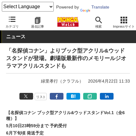
Powered by
Translate
MANGA Watch
グッズ
カテゴリ
過去記事
検索
Impressサイト
ニュース
「名探偵コナン」よりブック型アクリル&ウッド
スタンドが登場。劇場版最新作のメモリールジオ
ラマアクリルスタンドも
緑里孝行（クラフル）
2026年4月22日 11:33
リスト
【名探偵コナン ブック型アクリル&ウッドスタンドVol.1（全6
種）】
5月10日23時59分まで 予約受付
6月下旬頃 発送予定