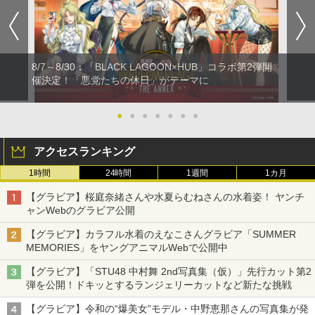
8/7～8/30：「BLACK LAGOON×HUB」コラボ第2弾開
催決定！「悪党たちの休日」がテーマに
●
●
●
●
●
●
●
アクセスランキング
1時間
24時間
1週間
1カ月
【グラビア】桜庭奈緒さんや水夏らむねさんの水着姿！ ヤンチ
ャンWebのグラビア公開
【グラビア】カラフル水着のえなこさんグラビア「SUMMER
MEMORIES」をヤングアニマルWebで公開中
【グラビア】「STU48 中村舞 2nd写真集（仮）」先行カット第2
弾を公開！ドキッとするランジェリーカットなど新たな挑戦
【グラビア】令和の“爆美女”モデル・中野恵那さんの写真集が発