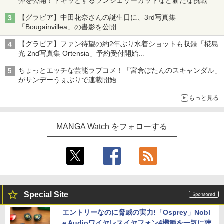
弾を公開！ドキッとするランジェリーカットなど新たな挑戦
【グラビア】中田花奈さんの誕生日に、3rd写真集
「Bougainvillea」の書影を公開
【グラビア】ファン待望の約2年ぶり水着ショットも収録「椛島
光 2nd写真集 Ortensia」予約受付開始
10月30日発売
ちょっとエッチな芸能ラブコメ！「宮倉ぼたんのスキャンダル」
がサンデーうぇぶりで連載開始
もっと見る
MANGA Watch をフォローする
Special Site
エントリーなのに脅威の実力!「Osprey」Nobl
e Audioワイヤレスイヤフォン4機種を一気に聴