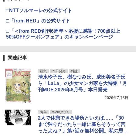
伊藤彩沙 写真集 アヤサージュ
4
□NTTソルマーレの公式サイト
￥3,960
□「from RED」の公式サイト
□「＜from RED創刊6周年＞応援に感謝！700点以上
50%OFFクーポンフェア」のキャンペーンページ
村重杏奈写真集「あんな」
5
￥3,300
関連記事
画集
本日発売
雑誌
清水玲子氏、樹なつみ氏、成田美名子氏
ら「LaLa」の少女マンガ家を大特集「月
刊MOE 2026年8月号」本日発売
2026年7月3日
青年
Web/アプリ
2人で休憩できる場所といえば……「30
まで独りだったら一緒に暮らそうって言
ったよね？」第7話が無料公開。私の思い