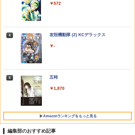
週刊少年マガジン 2026年36・37号[202
3
￥572
6年8月5日発売] [雑誌]
￥1,131
【楽天ブックス限定特典】佐野勇斗写真
4
￥400
集「Here, Now!」(限定カバー) [ 佐野勇
逃げ上手の若君 26 （ジャンプコミック
時間停止勇者（22） 【電子書籍】[ 光永
4
4
しゅごキャラ！ ジュエルジョーカー
斗 ]
4
ス） [ 松井 優征 ]
康則 ]
（2） 【電子書籍】[ PEACHーPIT ]
メイドインアビス (１５) (バンブーコミ
攻殻機動隊 (2) KCデラックス
￥3,300
4
4
￥572
￥792
ックス)
￥792
週刊少年マガジン 2026年35号[2026年7
4
￥-
月29日発売] [雑誌]
￥1,100
【楽天ブックス限定特典】教育番組 タマ
5
￥400
1st写真集 げんじつとうひ(トレーディン
ブルーロック（40） 【電子書籍】[ 金城
【中古】 怪獣自衛隊 1-22巻 セット 井上
5
5
神様と初恋（1） （KC KISS） [ 和田
グカード1枚ランダム封入※全2種) [ もも
5
宗幸 ]
淳哉 [レンタル落ち] [コミック] [漫画]
こま ]
にくす ]
メダリスト（１５） (アフタヌーンコミ
五時
5
5
￥594
￥8,980
ックス)
￥792
￥3,520
【電子版】ガンダムエース ２０２６年
5
￥1,870
９月号 Ｎｏ．２８９ [雑誌]
￥869
￥800
Amazonランキングをもっと見る
編集部のおすすめ記事