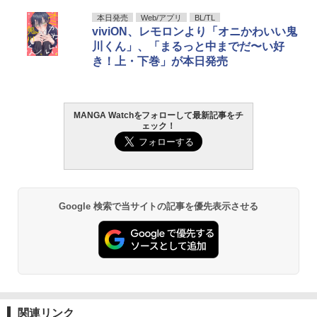
日向坂46 藤嶌果歩 1st写真集 果実の歩
本日発売
Web/アプリ
BL/TL
1
幅
viviON、レモロンより「オニかわいい鬼
川くん」、「まるっと中までだ〜い好
￥2,640
き！上・下巻」が本日発売
MANGA Watchをフォローして最新記事をチ
髙野真央1st写真集 まおのこと、
2
ェック！
￥3,630
Google 検索で当サイトの記事を優先表示させる
溝端葵 1st写真集 「あおいままで。」
3
￥3,630
関連リンク