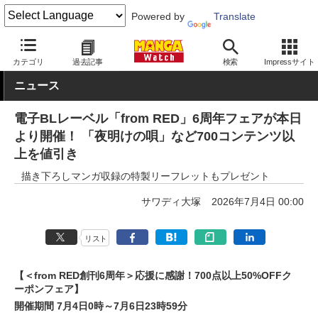
Powered by
Translate
MANGA Watch
BL/TL
カテゴリ
過去記事
検索
Impressサイト
ニュース
電子BLレーベル「from RED」6周年フェアが本日
より開催！ 「夜明けの唄」など700コンテンツ以
上を値引き
描き下ろしマンガ収録の特製リーフレットもプレゼント
サワディ大塚
2026年7月4日 00:00
リスト
【＜from RED創刊6周年＞応援に感謝！700点以上50%OFFク
ーポンフェア】
開催期間 7月4日0時～7月6日23時59分