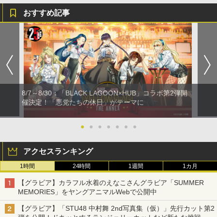
おすすめ記事
8/7～8/30：「BLACK LAGOON×HUB」コラボ第2弾開
催決定！「悪党たちの休日」がテーマに
●
●
●
●
●
●
●
アクセスランキング
1時間
24時間
1週間
1カ月
【グラビア】カラフル水着のえなこさんグラビア「SUMMER
MEMORIES」をヤングアニマルWebで公開中
【グラビア】「STU48 中村舞 2nd写真集（仮）」先行カット第2