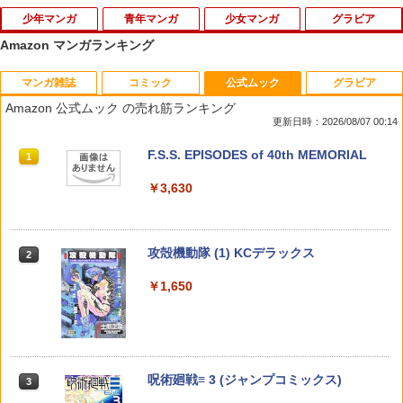
少年マンガ
青年マンガ
少女マンガ
グラビア
Amazon マンガランキング
マンガ雑誌
コミック
公式ムック
グラビア
The JOJOLands 9 （ジャンプコミック
魔法少女リリカルなのはEXCEEDS（3）
【中古コミック】思い、思われ、ふり、
THE KO 柴咲コウphoto book
1
1
1
1
ス） [ 荒木 飛呂彦 ]
（シリウスKC） [ 都築 真紀 ]
ふられ 全巻セット（全12巻セット・完
Amazon 公式ムック の売れ筋ランキング
結） 咲坂伊緒
更新日時：2026/08/07 00:14
￥1,870
￥572
￥759
￥756
週刊少年サンデー 2026年36・37合併号
ビビビコミック 創刊記念号 ([実用品])
F.S.S. EPISODES of 40th MEMORIAL
1
1
1
（2026年8月5日発売号） [雑誌]
￥2,580
￥3,630
【特典】GIANNA Plus #11 cover 池崎
2
￥379
理人＆木村柾哉(片観音ピンナップ)
SAKAMOTO DAYS 28 （ジャンプコミ
キングダム 80 【電子書籍】[ 原泰久 ]
犬飼くんのシッポー恋するMOON DOG
2
2
2
ックス） [ 鈴木 祐斗 ]
スピンオフー 3 （花とゆめコミックスス
￥1,980
ペシャル） [ 山田 南平 ]
￥770
薬屋のひとりごと 17巻 (デジタル版ビッ
攻殻機動隊 (1) KCデラックス
2
2
￥572
グガンガンコミックス)
COMIC快楽天 2026年 09月号 [雑誌]
￥770
2
￥1,650
￥770
￥990
【特典】GIANNA HOMMES ISSUE05 c
3
over 本田響矢(B4サイズ両面フォトカー
あかね噺 23 （ジャンプコミックス） [
ちいかわ なんか小さくてかわいいやつ
ド)
3
3
1日2回 7 （マーガレットコミックス） [
3
馬上 鷹将 ]
（8） 【電子書籍】[ ナガノ ]
いくえみ 綾 ]
￥2,200
宇宙兄弟（４６） (モーニングコミック
呪術廻戦≡ 3 (ジャンプコミックス)
3
3
￥572
￥1,375
ス)
￥770