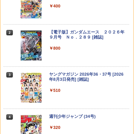
￥400
月刊少年マガジン 2026年9月号 [2026年
幼女戦記 （35） （角川コミックス・エ
野良猫と狼 7 （花とゆめコミックス） [
【特典】GIANNA HOMMES ISSUE05 c
2
2
2
2
8月6日発売] 【電子書籍】[ 藤あきなか ]
ース） [ 東條 チカ ]
ミユキ 蜜蜂 ]
over 本田響矢(B4サイズ両面フォトカー
ド)
￥700
￥924
￥594
【電子版】ガンダムエース ２０２６年
￥2,200
2
９月号 Ｎｏ．２８９ [雑誌]
￥800
魔入りました！入間くん【特装版】 50
異世界居酒屋「のぶ」 （22） （角川コ
WジュリエットII 17 （花とゆめコミック
3
3
3
【特典】しなこのほん(限定シール1枚) [
3
（少年チャンピオン・コミックス） [ 西
ミックス・エース） [ 蝉川 夏哉 ]
ス） [ 絵夢羅 ]
しなこ ]
修 ]
￥924
￥594
￥2,420
￥3,850
ヤングマガジン 2026年36・37号 [2026
3
年8月3日発売] [雑誌]
￥510
孔明のヨメ。 19 （まんがタイムコミッ
星降る王国のニナ（19） （BE LOVE
週刊少年マガジン 2026年36・37号[202
4
4
【特典】GIANNA Plus #11 cover 池崎
4
4
クス） [ 杜康潤 ]
KC） [ リカチ ]
6年8月5日発売] 【電子書籍】[ 金城宗幸
理人＆木村柾哉(片観音ピンナップ)
]
￥935
￥594
￥1,980
週刊少年ジャンプ (34号)
￥400
4
￥320