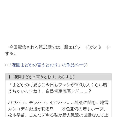
今回配信される第13話では、新エピソードがスタート
する。
□
「花園まどかの言うとおり」の作品ページ
【「花園まどかの言うとおり」あらすじ】
「まどかの可愛さに今日もファンが100万人くらい増
えちゃいますね！」自己肯定感高すぎ……!?
パワハラ、モラハラ、セクハラ……社会の闇を、地雷
系シゴデキ派遣が切る!?――才色兼備の若手ホープ、
松本早苗。こんなデキる私が新人派遣の世話なんて上