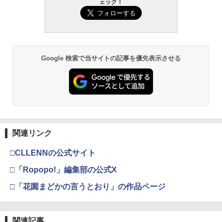
ェック！
ス)
幅
￥1,131
￥2,640
呪術廻戦≡ 3 (ジャンプコミックス)
3
Google 検索で当サイトの記事を優先表示させる
メダリスト（１５） (アフタヌーンコミ
溝端葵 1st写真集 「あおいままで。」
3
3
￥572
ックス)
￥3,630
￥869
五時
4
関連リンク
メイドインアビス (１５) (バンブーコミ
伊藤彩沙 写真集 アヤサージュ
4
4
￥1,870
ックス)
□CLLENNの公式サイト
￥3,960
￥1,090
□「Ropopo!」編集部の公式X
□「花園まどかの言うとおり」の作品ページ
攻殻機動隊 (2) KCデラックス
5
異世界居酒屋「のぶ」(22) (角川コミッ
村重杏奈写真集「あんな」
5
5
￥-
クス・エース)
関連記事