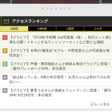
●
●
●
●
●
●
●
アクセスランキング
1時間
24時間
1週間
1カ月
【グラビア】「STU48 中村舞 2nd写真集（仮）」先行カット第2
弾を公開！ドキッとするランジェリーカットなど新たな挑戦
【グラビア】令和の“爆美女”モデル・中野恵那さんの写真集が発
売決定！
【グラビア】声優・豊田萌絵さんが表紙＆巻頭グラビアに登場！
「週刊プレイボーイ33号」本日発売
「妹は知っている」8巻が本日発売！ お兄ちゃんは初めてのお見
合いへ
累計発行部数は90万部を突破！
【グラビア】東雲うみさんが表紙＆フォトブックに登場！「週刊
SPA! 8月19日号」本日発売
もっと見る