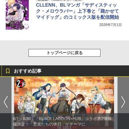
CLLENN、BLマンガ「サディスティッ
ク・メロウラバー」上下巻と「跪かせて
マイドッグ」のコミックス版を配信開始
2026年7月1日
トップページに戻る
おすすめ記事
8/7～8/30：「BLACK LAGOON×HUB」コラボ第2弾開
催決定！「悪党たちの休日」がテーマに