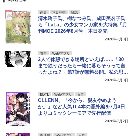
￥3,300
￥832
画集
本日発売
雑誌
清水玲子氏、樹なつみ氏、成田美名子氏
ら「LaLa」の少女マンガ家を大特集「月
刊MOE 2026年8月号」本日発売
2026年7月3日
青年
Web/アプリ
2人で休憩できる場所といえば……「30
まで独りだったら一緒に暮らそうって言
ったよね？」第7話が無料公開。私の思い
出は貴女だけ
2026年7月3日
BL/TL
Web/アプリ
女性
CLLENN、「今から、親友やめよう
か。」など人気TL4本の番外編を7月4日
よりコミックシーモアで先行配信
2026年7月2日
新連載
Web/アプリ
女性