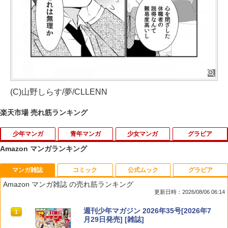
(C)山野しらす/夢/CLLENN
楽天市場 売れ筋ランキング
少年マンガ
青年マンガ
少女マンガ
グラビア
Amazon マンガランキング
マンガ雑誌
コミック
公式ムック
グラビア
新テニスの王子様 48 （ジャンプコミッ
路傍のフジイ（7） （ビッグ コミック
土かぶりのエレナ姫 8 （花とゆめコミッ
【中古】 10代 / 相武 紗季, 中村 昇 / 集英
1
1
1
1
クス） [ 許斐 剛 ]
ス） [ 鍋倉夫 ]
クス） [ 晴海 ひつじ ]
社 [単行本]【メール便送料無料】【最短
Amazon マンガ雑誌 の売れ筋ランキング
翌日配達対応】
更新日時：2026/08/06 06:14
￥616
￥880
￥594
￥512
週刊少年マガジン 2026年35号[2026年7
1
月29日発売] [雑誌]