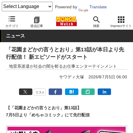
Powered by
Translate
MANGA Watch
女性
カテゴリ
過去記事
検索
Impressサイト
ニュース
「花園まどかの言うとおり」第13話が本日より先
行配信！ 新エピソードがスタート
地雷系派遣が社会の闇を斬るお仕事エンターテインメント
サワディ大塚
2026年7月5日 06:00
リスト
【「花園まどかの言うとおり」第13話】
7月5日より「めちゃコミック」にて先行配信