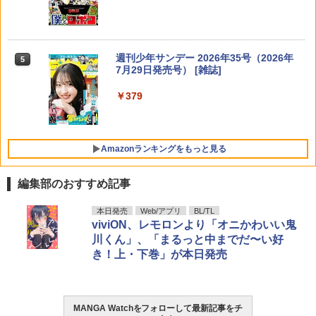
マネマネにちにち（4） （ゲッサンSSC
ひかえめに言っても、これは愛（9）
5
5
シバつき物件 8 【電子書籍】[ 大森えす ]
【楽天ブックス限定特典】椛島光 2nd写
5
5
S） [ 山本崇一朗 ]
（KC デザート） [ 藤もも ]
真集(仮)(プレミアムステッカー) [ 椛島
光 ]
￥770
￥935
￥594
週刊少年サンデー 2026年35号（2026年
5
￥3,850
7月29日発売号） [雑誌]
￥379
Amazonランキングをもっと見る
編集部のおすすめ記事
薬屋のひとりごと 17巻 (デジタル版ビッ
F.S.S. EPISODES of 40th MEMORIAL
髙野真央1st写真集 まおのこと、
本日発売
Web/アプリ
BL/TL
1
1
1
グガンガンコミックス)
viviON、レモロンより「オニかわいい鬼
￥3,630
￥3,630
川くん」、「まるっと中までだ〜い好
￥770
き！上・下巻」が本日発売
攻殻機動隊 (1) KCデラックス
2
MANGA Watchをフォローして最新記事をチ
宇宙兄弟（４６） (モーニングコミック
日向坂46 藤嶌果歩 1st写真集 果実の歩
2
2
￥1,650