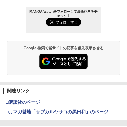
MANGA Watchをフォローして最新記事をチ
髙野真央1st写真集 まおのこと、
2
ェック！
￥3,630
Google 検索で当サイトの記事を優先表示させる
溝端葵 1st写真集 「あおいままで。」
3
￥3,630
関連リンク
伊藤彩沙 写真集 アヤサージュ
4
□講談社のページ
￥3,822
□月マガ基地「サブカルヤサコの黒日和」のページ