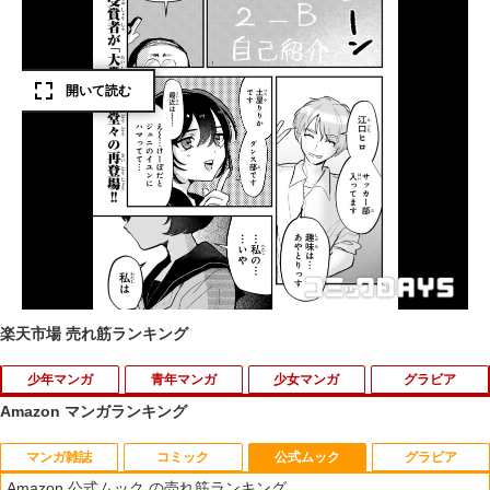
楽天市場 売れ筋ランキング
少年マンガ
青年マンガ
少女マンガ
グラビア
Amazon マンガランキング
マンガ雑誌
コミック
公式ムック
グラビア
世界最強のデバフ請負人 ～仲間のデバ
ヘテロゲニア リンギスティコ 〜異種
初めて恋をした日に読む話 20 【電子書
【特典】GIANNA HOMMES ISSUE05 c
1
1
1
1
フを肩代わりしていたら、いつの間にか
族言語学入門〜 （7） 【電子書籍】[
籍】[ 持田あき ]
over 本田響矢(B4サイズ両面フォトカー
Amazon 公式ムック の売れ筋ランキング