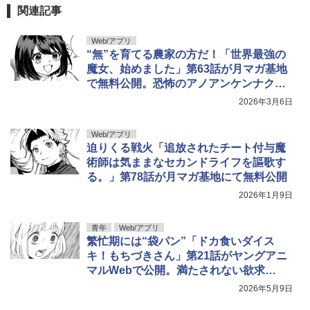
関連記事
村重杏奈写真集「あんな」
5
￥3,300
Web/アプリ
“無”を育てる農家の方だ！「世界最強の
魔女、始めました」第63話が月マガ基地
で無料公開。恐怖のアノアンケンナクナ
リマシタ
2026年3月6日
Web/アプリ
迫りくる戦火「追放されたチート付与魔
術師は気ままなセカンドライフを謳歌す
る。」第78話が月マガ基地にて無料公開
2026年1月9日
青年
Web/アプリ
繁忙期には“袋パン”「ドカ食いダイス
キ！もちづきさん」第21話がヤングアニ
マルWebで公開。満たされない欲求
が……
2026年5月9日