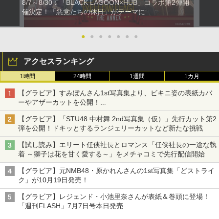
8/7～8/30：「BLACK LAGOON×HUB」コラボ第2弾開
催決定！「悪党たちの休日」がテーマに
●
●
●
●
●
●
●
アクセスランキング
1時間
24時間
1週間
1カ月
【グラビア】すみぽんさん1st写真集より、ビキニ姿の表紙カバ
ーやアザーカットを公開！
タイトルは「offcourt（オフコート）」に決定
【グラビア】「STU48 中村舞 2nd写真集（仮）」先行カット第2
弾を公開！ドキッとするランジェリーカットなど新たな挑戦
【試し読み】エリート任侠社長とロマンス「任侠社長の一途な執
着 ～獅子は花を甘く愛する～」をメチャコミで先行配信開始
【グラビア】元NMB48・原かれんさんの1st写真集「どストライ
ク」が10月19日発売！
【グラビア】レジェンド・小池里奈さんが表紙＆巻頭に登場！
「週刊FLASH」7月7日号本日発売