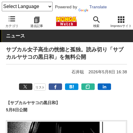
Powered by
Translate
MANGA Watch
Web/アプリ
カテゴリ
過去記事
検索
Impressサイト
ニュース
サブカル女子高生の恍惚と孤独。読み切り「サブ
カルヤサコの黒日和」を無料公開
石井聡
2026年5月8日 16:38
リスト
【サブカルヤサコの黒日和】
5月8日公開