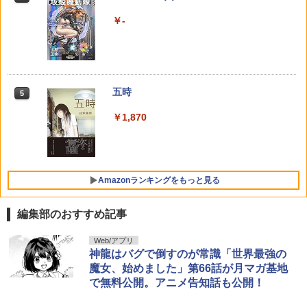
2枚つき特装版 （コロコロコミックス）
￥648
￥3,850
[ 掛丸 翔 ]
週刊少年マガジン 2026年35号[2026年7
宇宙兄弟（４６） (モーニングコミック
￥4,329
4
4
￥-
月29日発売] [雑誌]
ス)
￥1,760
￥400
￥1,131
【中古】 海が走るエンドロール 7 / た
5
デキる猫は今日も憂鬱（13） 【電子書
【楽天ブックス限定特典】椛島光 2nd写
5
5
らちねジョン / 秋田書店 [コミック]【メ
籍】[ 山田ヒツジ ]
真集 Ortensia(プレミアムステッカー) [
ール便送料無料】【最短翌日配達対応】
K-9 警視庁公安部公安第9課異能対策係
五時
椛島 光 ]
5
5
（7） （講談社コミックス） [ 奧山 哲矢
￥1,045
￥692
【電子版】ガンダムエース ２０２６年
メダリスト（１５） (アフタヌーンコミ
]
5
5
￥1,870
￥3,850
９月号 Ｎｏ．２８９ [雑誌]
ックス)
￥594
￥800
￥869
Amazonランキングをもっと見る
編集部のおすすめ記事
日向坂46 藤嶌果歩 1st写真集 果実の歩
Web/アプリ
1
幅
神龍はバグで倒すのが常識「世界最強の
魔女、始めました」第66話が月マガ基地
￥2,640
で無料公開。アニメ告知話も公開！