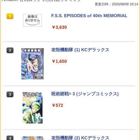
無敵の肉体が完成していました～（3）
瀬野 反人 ]
ド)
更新日時：2026/08/08 18:14
（ガンガンコミックスUP！） [ 日之影ソ
￥616
ラ ]
￥924
￥2,200
週刊少年サンデー 2026年36・37合併号
ビビビコミック 創刊記念号 ([実用品])
F.S.S. EPISODES of 40th MEMORIAL
1
1
1
（2026年8月5日発売号） [雑誌]
￥770
￥935
￥3,630
￥379
初めて恋をした日に読む話 20 （マーガ
王様ランキング 23 （ビームコミック
【楽天ブックス限定特典】乃木坂46 井
2
2
2
レットコミックス） [ 持田 あき ]
ス） [ 十日 草輔 ]
上和 1st写真集 モノローグ(限定カバ
銀魂 キャラクターリミックス 坂田銀時
ー+ポストカード)
攻殻機動隊 (1) KCデラックス
2
2
（ジャンプコミックス） [ 空知 英秋 ]
￥616
￥924
週刊少年マガジン 2026年36・37号[202
薬屋のひとりごと 17巻 (デジタル版ビッ
￥2,640
2
2
￥1,650
6年8月5日発売] [雑誌]
グガンガンコミックス)
￥1,540
￥400
￥770
愛され皇妃のゆううつ 3 （花とゆめコミ
異世界居酒屋「のぶ」 （22） （角川コ
3
【楽天ブックス限定特典】佐野勇斗写真
3
3
ックススペシャル） [ 清音 圭 ]
ミックス・エース） [ 蝉川 夏哉 ]
集「Here, Now!」(限定カバー) [ 佐野勇
サネカの嫁入り 1 （ジャンプコミック
斗 ]
呪術廻戦≡ 3 (ジャンプコミックス)
3
3
ス） [ 百世 渡 ]
￥638
￥924
COMIC快楽天 2026年 09月号 [雑誌]
メイドインアビス (１５) (バンブーコミ
3
3
￥3,300
￥572
ックス)
￥770
￥990
￥1,090
NANAーナナー 9 【電子書籍】[ 矢沢あ
【中古】スーパーの裏でヤニ吸うふたり
4
4
【3千円以上送料無料】the Bibian CAN
4
い ]
コミック 1-7巻セット （スクウェア・エ
DY TUNE村川緋杏1st写真集／村川緋杏
逆転バリバリバース 1 金のバリバコイン
ニックス）（コミック） 全巻セット
攻殻機動隊 (2) KCデラックス
4
4