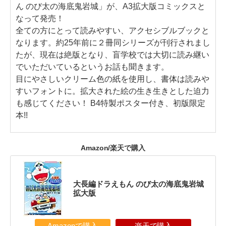
ん のび太の海底鬼岩城」が、A3拡大版コミックスと
なって発売！
全ての方にとって読みやすい、アクセシブルブックと
なります。約25年前に２冊同シリーズが刊行されまし
たが、現在は絶版となり、盲学校では大切に読み継い
でいただいているというお話も聞きます。
目にやさしいクリーム色の紙を使用し、書体は読みや
すいフォントに。拡大された絵の生き生きとした迫力
も感じてください！ B4特製ポスター付き、初版限定
本!!
Amazon/楽天で購入
大長編ドラえもん のび太の海底鬼岩城
拡大版