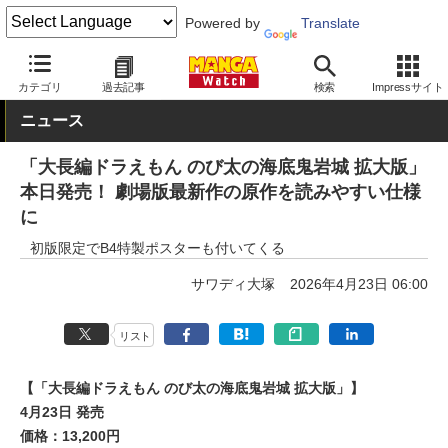
Powered by
Translate
MANGA Watch
少年
カテゴリ
過去記事
検索
Impressサイト
ニュース
「大長編ドラえもん のび太の海底鬼岩城 拡大版」
本日発売！ 劇場版最新作の原作を読みやすい仕様
に
初版限定でB4特製ポスターも付いてくる
サワディ大塚
2026年4月23日 06:00
リスト
【「大長編ドラえもん のび太の海底鬼岩城 拡大版」】
4月23日 発売
価格：13,200円