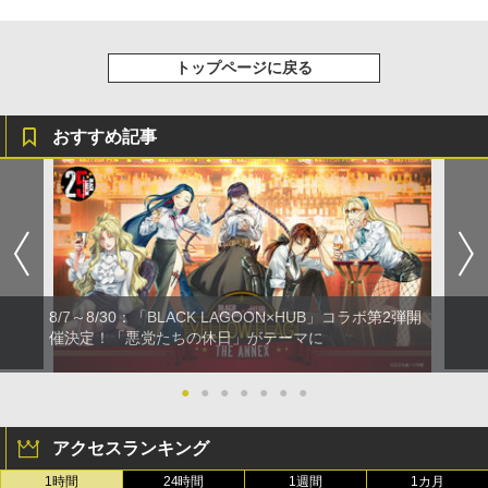
トップページに戻る
おすすめ記事
8/7～8/30：「BLACK LAGOON×HUB」コラボ第2弾開
催決定！「悪党たちの休日」がテーマに
●
●
●
●
●
●
●
アクセスランキング
1時間
24時間
1週間
1カ月