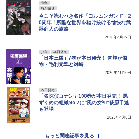
青年
特別企画
今こそ読むべき名作「ヨルムンガンド」2
0周年！残酷な世界を駆け抜ける愉快な武
器商人の旅路
2026年4月19日
少年
本日発売
「日本三國」7巻が本日発売！ 青輝が傑
物・毛利元翠と対峙
2026年4月10日
本日発売
「名探偵コナン」108巻が本日発売！ 黒
ずくめの組織No.2に“風の女神”萩原千速
も登場
2026年4月8日
もっと関連記事を見る