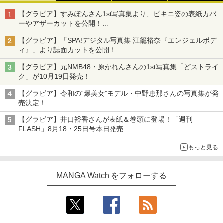
【グラビア】すみぽんさん1st写真集より、ビキニ姿の表紙カバ
ーやアザーカットを公開！
タイトルは「offcourt（オフコート）」に決定
【グラビア】「SPA!デジタル写真集 江籠裕奈『エンジェルボデ
ィ』」より誌面カットを公開！
【グラビア】元NMB48・原かれんさんの1st写真集「どストライ
ク」が10月19日発売！
【グラビア】令和の“爆美女”モデル・中野恵那さんの写真集が発
売決定！
【グラビア】井口裕香さんが表紙＆巻頭に登場！「週刊
FLASH」8月18・25日号本日発売
もっと見る
MANGA Watch をフォローする