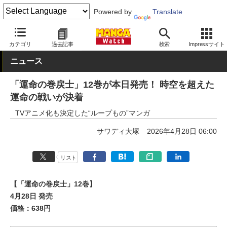
Powered by
Translate
MANGA Watch
少年
カテゴリ
過去記事
検索
Impressサイト
ニュース
「運命の巻戻士」12巻が本日発売！ 時空を超えた
運命の戦いが決着
TVアニメ化も決定した“ループもの”マンガ
サワディ大塚
2026年4月28日 06:00
リスト
【「運命の巻戻士」12巻】
4月28日 発売
価格：638円