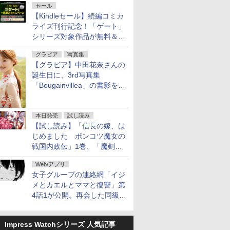
セール
【Kindleセール】続編コミカ
ライズ刊行記念！「ゲート」
シリーズ対象作品が無料＆最
大80%オフ！
グラビア
写真集
【グラビア】中田花奈さんの
誕生日に、3rd写真集
「Bougainvillea」の書影を公
開
本日発売
試し読み
【試し読み】「信長の嫁、は
じめました ポンコツ魔女の
戦国内政伝」1巻、「魔剣の
花嫁 -ヴァルキュリア-」1巻
Web/アプリ
本日発売
女子グループの連絡網「イジ
メとカエルとママと復讐」第
4話1が公開。再会した同級生
は……
Impress Watchシリーズ 人気記事