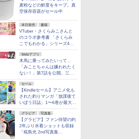
麦粉などの鮮度をキープ。真
空保存容器がセール中
本日発売
書籍
VTuber・さくらみこさんと
のコラボ参考書 「さくらみ
こでもわかる」シリーズ4冊
が本日発売！
Web/アプリ
木馬に乗ってみたいって…
「みことちゃんは嫌われたく
ない！」第7話を公開。三角
じゃない方か
セール
【Kindleセール】アニメ化も
された釣りマンガ「放課後て
いぼう日誌」1〜6巻が最大
50％オフのセール中！
グラビア
写真集
【グラビア】ファン待望の約
2年ぶり水着ショットも収録
「椛島光 2nd写真集
Ortensia」予約受付開始