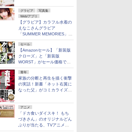
グラビア
写真集
Web/アプリ
【グラビア】カラフル水着の
えなこさんグラビア
「SUMMER MEMORIES」を
ヤングアニマルWebで公開中
セール
【Amazonセール】「新装版
クローズ」と「新装版
WORST」がセール価格で販
売中！
青年
家族の分断と再生を描く衝撃
の実話！新書「ネット右翼に
なった父」がコミカライズ。
9月30日発売
アニメ
「ドカ食いダイスキ！ もち
づきさん」のオリジナルどん
ぶりが当たる、TVアニメ公
式Xキャンペーンが開催中！