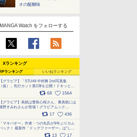
オの醍醐味
MANGA Watch をフォローする
Xランキング
RPランキング
いいねランキング
【グラビア】「STU48 中村舞 2nd写真集
（仮）」先行カット第2弾を公開！ドキッとす
るランジェリーカットなど新たな挑戦
68
1564
pic.x.com/9uvxXReveK
【グラビア】表紙は豊島心桜さん、裏表紙には
横野すみれさんが登場！グラビアムック
「PARADE」2026夏号が本日発売
17
436
pic.x.com/hYZlU1GBwl
「マキバオー」作者・つの丸氏が9年ぶりカム
バック！ 最新作「ドッグファーザー」は“しゃ
べらない動物”とのリアルな暮らしを描く 「も
13
17