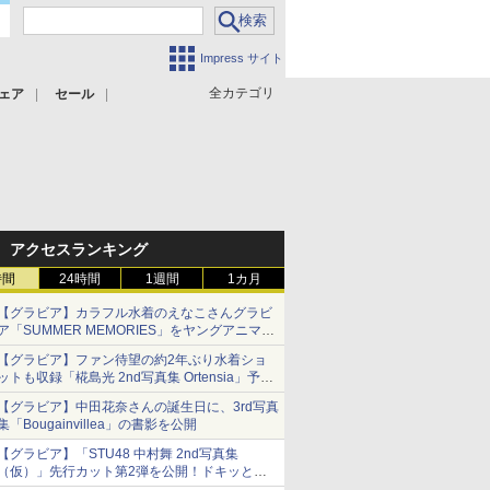
Impress サイト
全カテゴリ
ェア
セール
アクセスランキング
時間
24時間
1週間
1カ月
【グラビア】カラフル水着のえなこさんグラビ
ア「SUMMER MEMORIES」をヤングアニマル
Webで公開中
【グラビア】ファン待望の約2年ぶり水着ショ
ットも収録「椛島光 2nd写真集 Ortensia」予約
受付開始
【グラビア】中田花奈さんの誕生日に、3rd写真
10月30日発売
集「Bougainvillea」の書影を公開
【グラビア】「STU48 中村舞 2nd写真集
（仮）」先行カット第2弾を公開！ドキッとす
るランジェリーカットなど新たな挑戦