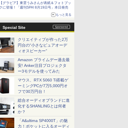
【グラビア】東雲うみさんが表紙＆フォトブッ
クに登場！「週刊SPA! 8月19日号」本日発売
もっと見る
Special Site
クリエイティブが作った2万
円台の“小さなピュアオーデ
ィオスピーカー”
Amazon プライムデー過去最
安! Anker注目プロジェクタ
ー3モデルを使ってみた
マウス、RTX 5060 Ti搭載ゲ
ーミングPCが7万5,000円オ
フで30万円台！
総合オーディオブランドに進
化するSHANLINGとは何者
か？
「A&ultima SP4000T」の魅
力！ポケットに入るオーディ