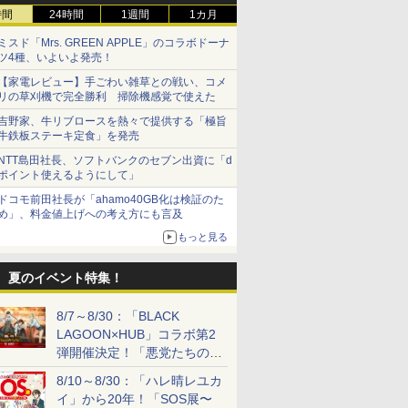
時間
24時間
1週間
1カ月
ミスド「Mrs. GREEN APPLE」のコラボドーナ
ツ4種、いよいよ発売！
【家電レビュー】手ごわい雑草との戦い、コメ
リの草刈機で完全勝利 掃除機感覚で使えた
吉野家、牛リブロースを熱々で提供する「極旨
牛鉄板ステーキ定食」を発売
NTT島田社長、ソフトバンクのセブン出資に「d
ポイント使えるようにして」
ドコモ前田社長が「ahamo40GB化は検証のた
め」、料金値上げへの考え方にも言及
もっと見る
夏のイベント特集！
8/7～8/30：「BLACK
LAGOON×HUB」コラボ第2
弾開催決定！「悪党たちの休
日」がテーマに
8/10～8/30：「ハレ晴レユカ
イ」から20年！「SOS展〜