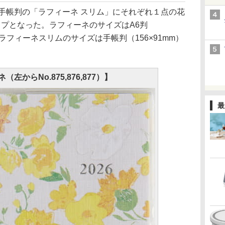
手帳判の「ラフィーネ スリム」にそれぞれ１点の花
ップとなった。ラフィーネのサイズはA6判
円。ラフィーネスリムのサイズは手帳判（156×91mm）
左からNo.875,876,877）】
最