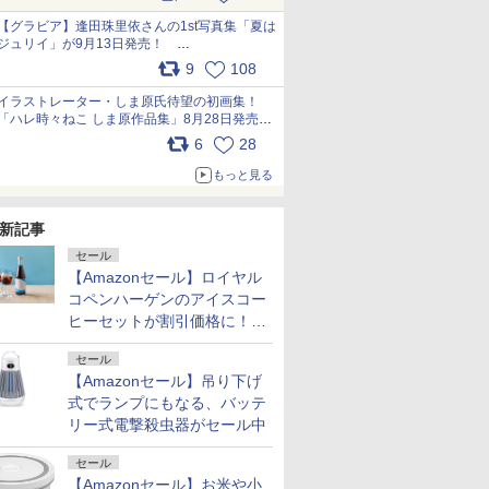
うこれ以上の幸せはない」……一緒に暮らす愛
犬たちへ… pic.x.com/hEr88DgVyD
【グラビア】逢田珠里依さんの1st写真集「夏は
ジュリイ」が9月13日発売！
pic.x.com/9ampGWAO1t
9
108
イラストレーター・しま原氏待望の初画集！
「ハレ時々ねこ しま原作品集」8月28日発売
pic.x.com/zj5aobjUSp
6
28
もっと見る
新記事
セール
【Amazonセール】ロイヤル
コペンハーゲンのアイスコー
ヒーセットが割引価格に！夏
のギフトに最適！
セール
【Amazonセール】吊り下げ
式でランプにもなる、バッテ
リー式電撃殺虫器がセール中
セール
【Amazonセール】お米や小