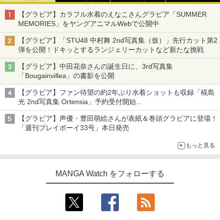
【グラビア】カラフル水着のえなこさんグラビア「SUMMER
MEMORIES」をヤングアニマルWebで公開中
【グラビア】「STU48 中村舞 2nd写真集（仮）」先行カット第2
弾を公開！ドキッとするランジェリーカットなど新たな挑戦
【グラビア】中田花奈さんの誕生日に、3rd写真集
「Bougainvillea」の書影を公開
【グラビア】ファン待望の約2年ぶり水着ショットも収録「椛島
光 2nd写真集 Ortensia」予約受付開始
10月30日発売
【グラビア】声優・豊田萌絵さんが表紙＆巻頭グラビアに登場！
「週刊プレイボーイ33号」本日発売
もっと見る
MANGA Watch をフォローする