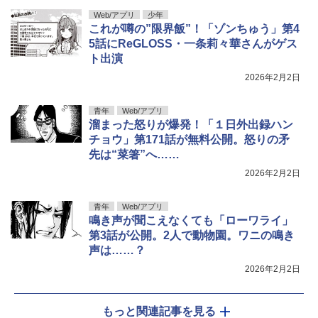
Web/アプリ
少年
これが噂の”限界飯”！「ゾンちゅう」第4
5話にReGLOSS・一条莉々華さんがゲス
ト出演
2026年2月2日
青年
Web/アプリ
溜まった怒りが爆発！「１日外出録ハン
チョウ」第171話が無料公開。怒りの矛
先は“菜箸”へ……
2026年2月2日
青年
Web/アプリ
鳴き声が聞こえなくても「ローワライ」
第3話が公開。2人で動物園。ワニの鳴き
声は……？
2026年2月2日
もっと関連記事を見る