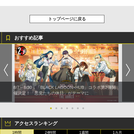
トップページに戻る
おすすめ記事
8/7～8/30：「BLACK LAGOON×HUB」コラボ第2弾開
催決定！「悪党たちの休日」がテーマに
●
●
●
●
●
●
●
アクセスランキング
1時間
24時間
1週間
1カ月