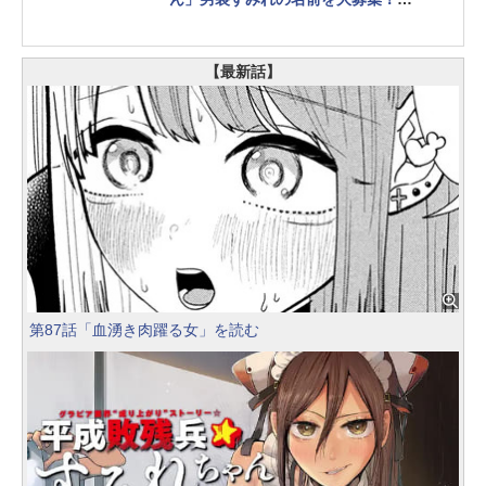
「以前製作したものが余ってしまった
ので……でも使いやすヨ！」（byヤン
マガ編集部）
【最新話】
第87話「血湧き肉躍る女」を読む