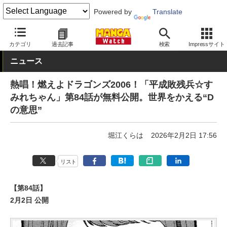
Powered by
Translate
MANGA Watch
青年
平成敗残兵☆すみれちゃん
カテゴリ
過去記事
検索
Impressサイト
ニュース
熱唱！燃えよドラゴンズ2006！「平成敗残兵☆す
みれちゃん」第84話が無料公開。世界をかえる“D
の意思”
堀江くらは
2026年2月2日 17:56
リスト
【第84話】
2月2日 公開