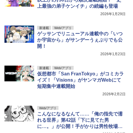
上最強の弟子ケンイチ」の続編も登場
2026年1月29日
新連載
Web/アプリ
ゲッサンでリニューアル連載中の「いつ
か宇宙から」がサンデーうぇぶりでも公
開！
2026年1月23日
新連載
Web/アプリ
仮想都市「San FranTokyo」がコミカラ
イズ！「Visions」がヤンマガWebにて
短期集中連載開始
2026年2月2日
Web/アプリ
こんなになるなんて……「俺の指先で濡
れる世界」第42話「下に見てた男
に…。」が公開！手がかりは男性牧場の
主？