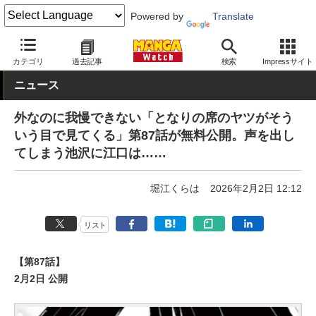
Powered by
Translate
MANGA Watch
少年
カテゴリ
過去記事
検索
Impressサイト
ニュース
外なのに我慢できない「となりの席のヤツがそう
いう目で見てくる」第87話が無料公開。声を出し
てしまう池沢に江口は……
堀江くらは
2026年2月2日 12:12
リスト
【第87話】
2月2日 公開