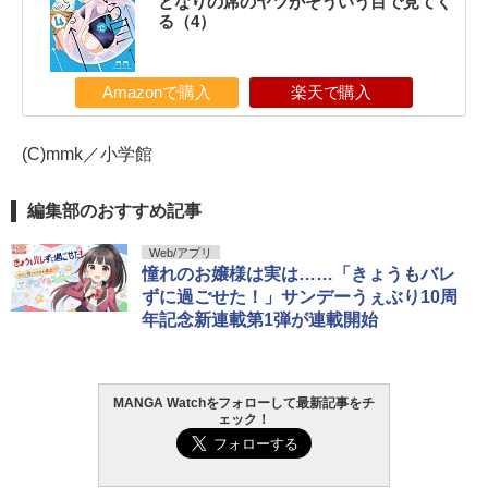
となりの席のヤツがそういう目で見てく
る（4）
Amazonで購入
楽天で購入
(C)mmk／小学館
編集部のおすすめ記事
Web/アプリ
憧れのお嬢様は実は……「きょうもバレ
ずに過ごせた！」サンデーうぇぶり10周
年記念新連載第1弾が連載開始
MANGA Watchをフォローして最新記事をチ
ェック！