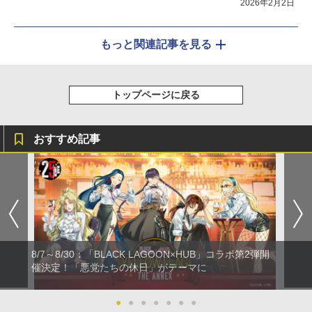
2026年2月2日
もっと関連記事を見る
トップページに戻る
おすすめ記事
8/7～8/30：「BLACK LAGOON×HUB」コラボ第2弾開
催決定！「悪党たちの休日」がテーマに
●
●
●
●
●
●
●