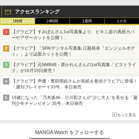
アクセスランキング
1時間
24時間
1週間
1カ月
【グラビア】すみぽんさん1st写真集より、ビキニ姿の表紙カバ
ーやアザーカットを公開！
タイトルは「offcourt（オフコート）」に決定
【グラビア】「SPA!デジタル写真集 江籠裕奈『エンジェルボデ
ィ』」より誌面カットを公開！
【グラビア】元NMB48・原かれんさんの1st写真集「どストライ
ク」が10月19日発売！
【グラビア】声優・豊田萌絵さんが表紙＆巻頭グラビアに登場！
「週刊プレイボーイ33号」本日発売
19歳になった「乃木坂46」小川彩さんが“少し大人”を見せる「週
刊少年チャンピオン 35号」本日発売
もっと見る
MANGA Watch をフォローする