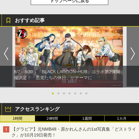
トップページに戻る
おすすめ記事
8/7～8/30：「BLACK LAGOON×HUB」コラボ第2弾開
催決定！「悪党たちの休日」がテーマに
●
●
●
●
●
●
●
アクセスランキング
1時間
24時間
1週間
1カ月
【グラビア】元NMB48・原かれんさんの1st写真集「どストライ
ク」が10月19日発売！