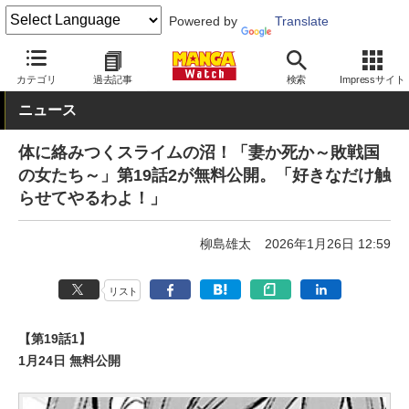
Powered by
Translate
MANGA Watch
青年
カテゴリ
過去記事
検索
Impressサイト
ニュース
体に絡みつくスライムの沼！「妻か死か～敗戦国
の女たち～」第19話2が無料公開。「好きなだけ触
らせてやるわよ！」
柳島雄太
2026年1月26日 12:59
リスト
【第19話1】
1月24日 無料公開