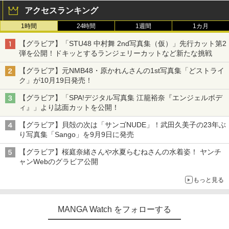
アクセスランキング
1時間
24時間
1週間
1カ月
【グラビア】「STU48 中村舞 2nd写真集（仮）」先行カット第2
弾を公開！ドキッとするランジェリーカットなど新たな挑戦
【グラビア】元NMB48・原かれんさんの1st写真集「どストライ
ク」が10月19日発売！
【グラビア】「SPA!デジタル写真集 江籠裕奈『エンジェルボデ
ィ』」より誌面カットを公開！
【グラビア】貝殻の次は「サンゴNUDE」！武田久美子の23年ぶ
り写真集「Sango」を9月9日に発売
【グラビア】桜庭奈緒さんや水夏らむねさんの水着姿！ ヤンチ
ャンWebのグラビア公開
もっと見る
MANGA Watch をフォローする