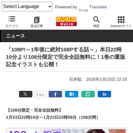
Powered by
Translate
MANGA Watch
Web/アプリ
ヤンマガWeb
カテゴリ
過去記事
検索
Impressサイト
ニュース
「108P!～1年後に絶対108Pする話～」本日22時
10分より108分限定で完全全話無料に！1巻の重版
記念イラストも公開！
石井聡
2026年1月23日 22:10
リスト
【108分限定・完全全話無料】
1月23日22時10分～1月23日23時59分（108分間）