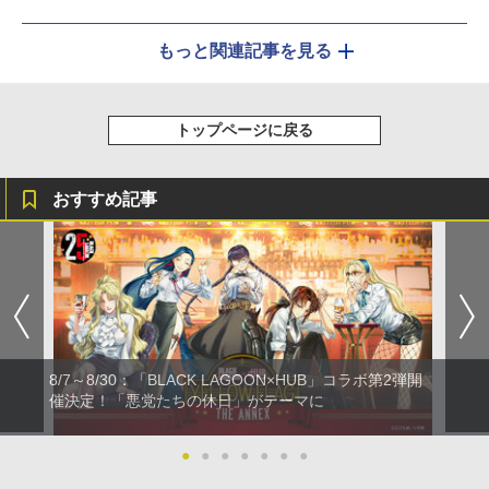
もっと関連記事を見る
トップページに戻る
おすすめ記事
8/7～8/30：「BLACK LAGOON×HUB」コラボ第2弾開
催決定！「悪党たちの休日」がテーマに
●
●
●
●
●
●
●