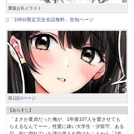
重版お礼イラスト
□「108分限定完全全話無料」告知ページ
第1話のページ
【あらすじ】
「まさか童貞だった俺が、1年後107人を愛させても
らえるなんてーー」性愛に疎い大学生・汐留守。ある
日、街に倒れていた謎の老人を助けたことから「1年