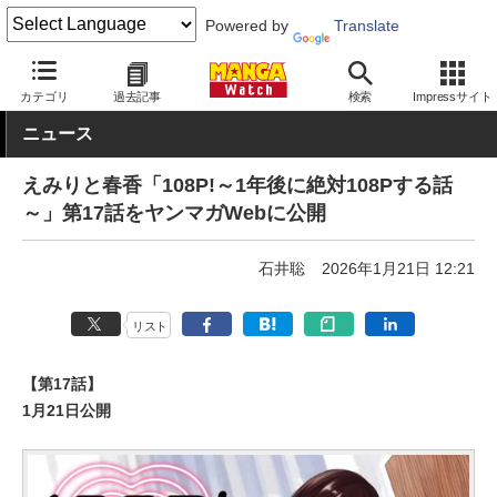
Powered by
Translate
MANGA Watch
Web/アプリ
ヤンマガWeb
カテゴリ
過去記事
検索
Impressサイト
ニュース
えみりと春香「108P!～1年後に絶対108Pする話
～」第17話をヤンマガWebに公開
石井聡
2026年1月21日 12:21
リスト
【第17話】
1月21日公開