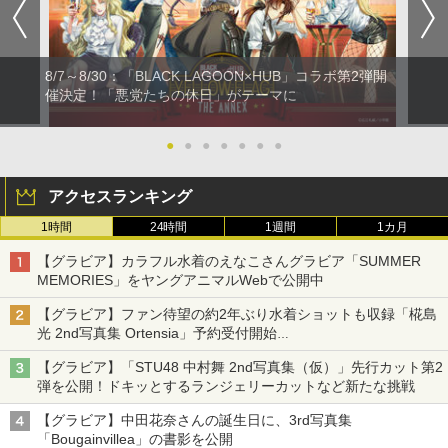
8/7～8/30：「BLACK LAGOON×HUB」コラボ第2弾開
催決定！「悪党たちの休日」がテーマに
●
●
●
●
●
●
●
アクセスランキング
1時間
24時間
1週間
1カ月
【グラビア】カラフル水着のえなこさんグラビア「SUMMER
MEMORIES」をヤングアニマルWebで公開中
【グラビア】ファン待望の約2年ぶり水着ショットも収録「椛島
光 2nd写真集 Ortensia」予約受付開始
10月30日発売
【グラビア】「STU48 中村舞 2nd写真集（仮）」先行カット第2
弾を公開！ドキッとするランジェリーカットなど新たな挑戦
【グラビア】中田花奈さんの誕生日に、3rd写真集
「Bougainvillea」の書影を公開