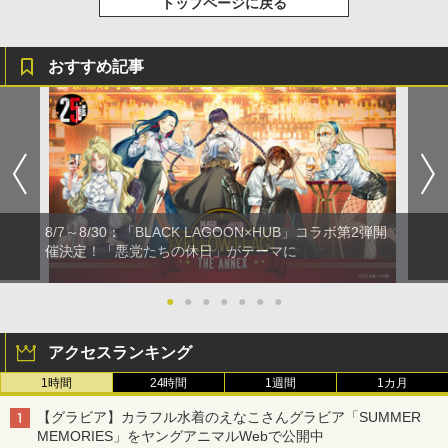
トップページに戻る
おすすめ記事
8/7～8/30：「BLACK LAGOON×HUB」コラボ第2弾開
催決定！「悪党たちの休日」がテーマに
●
●
●
●
●
●
●
アクセスランキング
1時間
24時間
1週間
1カ月
【グラビア】カラフル水着のえなこさんグラビア「SUMMER
MEMORIES」をヤングアニマルWebで公開中