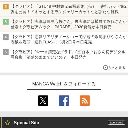
【グラビア】「STU48 中村舞 2nd写真集（仮）」先行カット第2
弾を公開！ドキッとするランジェリーカットなど新たな挑戦
【グラビア】表紙は豊島心桜さん、裏表紙には横野すみれさんが
登場！グラビアムック「PARADE」2026夏号が本日発売
【グラビア】恋愛リアリティーショーで話題の永尾まりやさんが
表紙＆巻頭「週刊FLASH」6月2日号本日発売
【グラビア】“今一番清楚なグラドル”五百木いおさん初デジタル
写真集「清楚のままでいいの？」本日発売
もっと見る
MANGA Watch をフォローする
Special Site