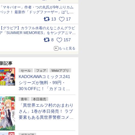
pic.x.com/9nJQY0jUYz
「マキバオー」作者・つの丸氏が9年ぶりカム
バック！ 最新作「ドッグファーザー」は“しゃ
べらない動物”とのリアルな暮らしを描く 「も
13
17
うこれ以上の幸せはない」……一緒に暮らす愛
犬たちへ… pic.x.com/hEr88DgVyD
【グラビア】カラフル水着のえなこさんグラビ
ア「SUMMER MEMORIES」をヤングアニマル
Webで公開中 pic.x.com/wdmmjZ7DnV
8
157
もっと見る
新記事
セール
フェア
Web/アプリ
KADOKAWAコミックス241
シリーズが無料・99円・
30％OFFに！「カドコミフ
ェア 2026」第2弾が開催中！
青年
本日発売
「異世界エルフ村のおまわり
さん」1巻が本日発売！ ラブ
要素もある異世界警察コメデ
ィ