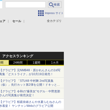
Impress サイト
全カテゴリ
ェア
セール
アクセスランキング
時間
24時間
1週間
1カ月
【グラビア】元NMB48・原かれんさんの1st写
真集「どストライク」が10月19日発売！
【グラビア】「STU48 中村舞 2nd写真集
（仮）」先行カット第2弾を公開！ドキッとす
るランジェリーカットなど新たな挑戦
【グラビア】令和の“爆美女”モデル・中野恵那
さんの写真集が発売決定！
【グラビア】桜庭奈緒さんや水夏らむねさんの
水着姿！ ヤンチャンWebのグラビア公開