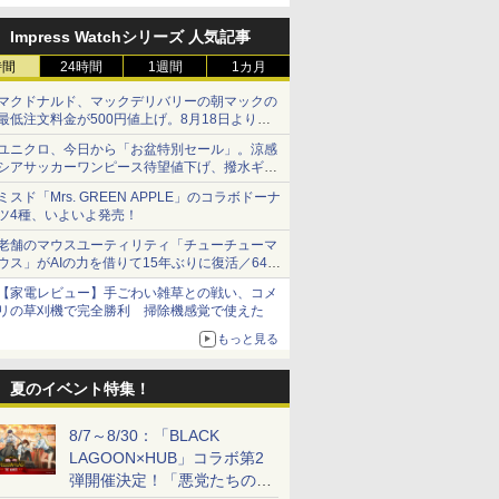
Impress Watchシリーズ 人気記事
時間
24時間
1週間
1カ月
マクドナルド、マックデリバリーの朝マックの
最低注文料金が500円値上げ。8月18日より
1,500円から受付
ユニクロ、今日から「お盆特別セール」。涼感
シアサッカーワンピース待望値下げ、撥水ギア
ショーツは1990円に
ミスド「Mrs. GREEN APPLE」のコラボドーナ
ツ4種、いよいよ発売！
老舗のマウスユーティリティ「チューチューマ
ウス」がAIの力を借りて15年ぶりに復活／64bit
化、Windows 10/11、「Chrome」も走り回
【家電レビュー】手ごわい雑草との戦い、コメ
る。復活記念で2026年末まで500円
リの草刈機で完全勝利 掃除機感覚で使えた
もっと見る
夏のイベント特集！
8/7～8/30：「BLACK
LAGOON×HUB」コラボ第2
弾開催決定！「悪党たちの休