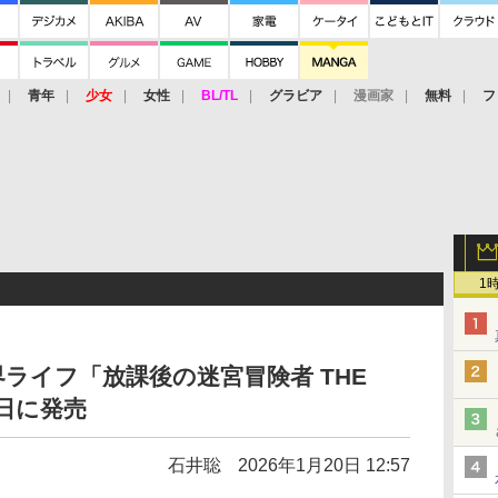
青年
少女
女性
BL/TL
グラビア
漫画家
無料
フ
1
ライフ「放課後の迷宮冒険者 THE
9日に発売
石井聡
2026年1月20日 12:57