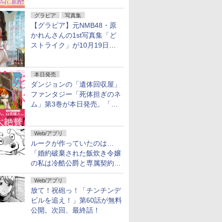
グラビア
写真集
【グラビア】元NMB48・原
かれんさんの1st写真集「ど
ストライク」が10月19日発
売！
本日発売
ダンジョンの「遺体回収屋」
ファンタジー「死体担ぎのネ
ム」第3巻が本日発売。「フ
リーレン」＆「不滅のあなた
へ」著者の推薦コメントも
Web/アプリ
ルークが作っていたのは…
「婚約破棄された飯炊き令嬢
の私は冷酷公爵と専属契約し
ました」の「おまけ24」が無
Web/アプリ
料公開
放て！祝砲っ！「チンチンデ
ビルを追え！」第60話が無料
公開。次回、最終話！