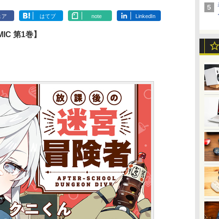
ェア
はてブ
note
LinkedIn
IC 第1巻】