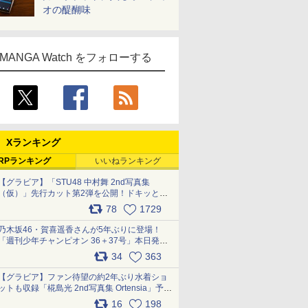
オの醍醐味
MANGA Watch をフォローする
Xランキング
RPランキング
いいねランキング
【グラビア】「STU48 中村舞 2nd写真集
（仮）」先行カット第2弾を公開！ドキッとす
るランジェリーカットなど新たな挑戦
78
1729
pic.x.com/9uvxXReveK
乃木坂46・賀喜遥香さんが5年ぶりに登場！
「週刊少年チャンピオン 36＋37号」本日発
売 pic.x.com/2Mo85ZlRvK
34
363
【グラビア】ファン待望の約2年ぶり水着ショ
ットも収録「椛島光 2nd写真集 Ortensia」予約
受付開始 10月30日発売
16
198