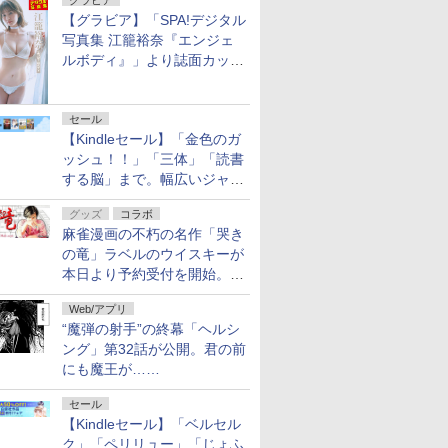
グラビア
【グラビア】「SPA!デジタル
写真集 江籠裕奈『エンジェ
ルボディ』」より誌面カット
を公開！
セール
【Kindleセール】「金色のガ
ッシュ！！」「三体」「読書
する脳」まで。幅広いジャン
ルの電子書籍が最大65％オ
グッズ
コラボ
フ！「Kindle本サマーセー
麻雀漫画の不朽の名作「哭き
ル」第2弾が開催中！
の竜」ラベルのウイスキーが
本日より予約受付を開始。8
月16日まで
Web/アプリ
“魔弾の射手”の終幕「ヘルシ
ング」第32話が公開。君の前
にも魔王が……
セール
【Kindleセール】「ベルセル
ク」「ペリリュー」「じょふ