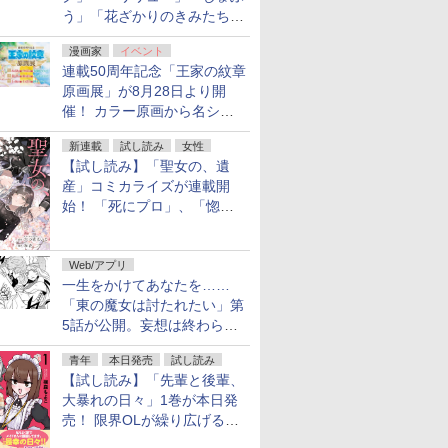
う」「花ざかりのきみたち
へ」などが最大50％オフ！
漫画家
イベント
「白泉社 夏の大割引セー
連載50周年記念「王家の紋章
ル」が開催中！
原画展」が8月28日より開
催！ カラー原画から名シー
ンの原稿まで
新連載
試し読み
女性
【試し読み】「聖女の、遺
産」コミカライズが連載開
始！ 「死にプロ」、「惚れ
魔女」作者による異世界ロマ
ンス
Web/アプリ
一生をかけてあなたを……
「東の魔女は討たれたい」第
5話が公開。妄想は終わらな
い
青年
本日発売
試し読み
【試し読み】「先輩と後輩、
大暴れの日々」1巻が本日発
売！ 限界OLが繰り広げる禁
断のロールプレイ