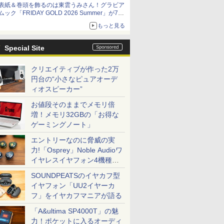
表紙＆巻頭を飾るのは東雲うみさん！グラビア
ムック「FRIDAY GOLD 2026 Summer」が7月
13日に発売決定。先行カットも公開
もっと見る
Special Site
クリエイティブが作った2万
円台の“小さなピュアオーデ
ィオスピーカー”
お値段そのままでメモリ倍
増！メモリ32GBの「お得な
ゲーミングノート」
エントリーなのに脅威の実
力!「Osprey」Noble Audioワ
イヤレスイヤフォン4機種を
一気に聴く
SOUNDPEATSのイヤカフ型
イヤフォン「UU2イヤーカ
フ」をイヤカフマニアが語る
「A&ultima SP4000T」の魅
力！ポケットに入るオーディ