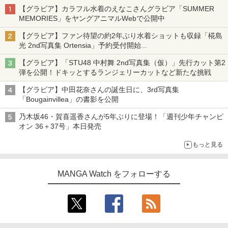
【グラビア】カラフル水着のえなこさんグラビア「SUMMER
MEMORIES」をヤングアニマルWebで公開中
【グラビア】ファン待望の約2年ぶり水着ショットも収録「椛島
光 2nd写真集 Ortensia」予約受付開始
10月30日発売
【グラビア】「STU48 中村舞 2nd写真集（仮）」先行カット第2
弾を公開！ドキッとするランジェリーカットなど新たな挑戦
【グラビア】中田花奈さんの誕生日に、3rd写真集
「Bougainvillea」の書影を公開
乃木坂46・賀喜遥香さんが5年ぶりに登場！「週刊少年チャンピ
オン 36＋37号」本日発売
もっと見る
MANGA Watch をフォローする