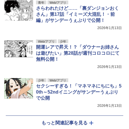
青年
Web/アプリ
さらわれたけど……「裏ダンジョンおく
さん」第17話「イミーズ大混乱！・前
編」がサンデーうぇぶりで公開！
2026年1月13日
Web/アプリ
少年
開運レアで昇天！？「ダウナーお姉さん
は遊びたい」第28話が週刊コロコロにて
無料公開！
2026年1月13日
少年
Web/アプリ
セクシーすぎる！「マネマネにちにち」5
0th～52ndイニングがサンデーうぇぶり
で公開
2026年1月13日
もっと関連記事を見る