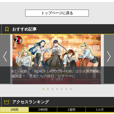
トップページに戻る
おすすめ記事
8/7～8/30：「BLACK LAGOON×HUB」コラボ第2弾開
催決定！「悪党たちの休日」がテーマに
●
●
●
●
●
●
●
アクセスランキング
1時間
24時間
1週間
1カ月