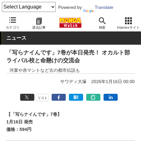
Powered by
Translate
MANGA Watch
少年
カテゴリ
過去記事
検索
Impressサイト
ニュース
「写らナイんです」7巻が本日発売！ オカルト部
ライバル校と命懸けの交流会
河童や赤マントなど古の都市伝説も
サワディ大塚
2026年1月16日 00:00
リスト
【「写らナイんです」7巻】
1月16日 発売
価格：594円