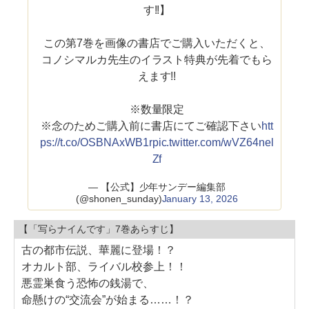
す!!】
この第7巻を画像の書店でご購入いただくと、
コノシマルカ先生のイラスト特典が先着でもら
えます!!
※数量限定
※念のためご購入前に書店にてご確認下さい
htt
ps://t.co/OSBNAxWB1r
pic.twitter.com/wVZ64nel
Zf
— 【公式】少年サンデー編集部
(@shonen_sunday)
January 13, 2026
【「写らナイんです」7巻あらすじ】
古の都市伝説、華麗に登場！？
オカルト部、ライバル校参上！！
悪霊巣食う恐怖の銭湯で、
命懸けの“交流会”が始まる……！？