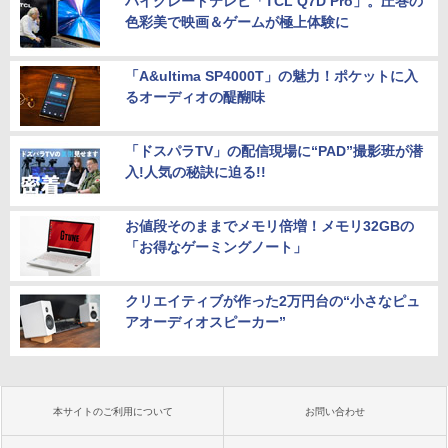
ハイグレードテレビ「TCL Q7D Pro」。圧巻の
色彩美で映画＆ゲームが極上体験に
「A&ultima SP4000T」の魅力！ポケットに入
るオーディオの醍醐味
「ドスパラTV」の配信現場に“PAD”撮影班が潜
入!人気の秘訣に迫る!!
お値段そのままでメモリ倍増！メモリ32GBの
「お得なゲーミングノート」
クリエイティブが作った2万円台の“小さなピュ
アオーディオスピーカー”
本サイトのご利用について
お問い合わせ