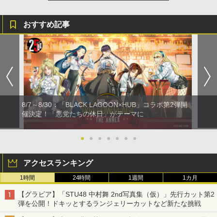
おすすめ記事
8/7～8/30：「BLACK LAGOON×HUB」コラボ第2弾開
催決定！「悪党たちの休日」がテーマに
●
●
●
●
●
●
●
アクセスランキング
1時間
24時間
1週間
1カ月
【グラビア】「STU48 中村舞 2nd写真集（仮）」先行カット第2
弾を公開！ドキッとするランジェリーカットなど新たな挑戦