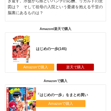
き返す。序盤から際どいパンチの応酬、リカルドの意
図は？ そして祖母の入院という憂慮を抱える千堂の
脳裏にあるものは？
Amazon/楽天で購入
はじめの一歩(145)
Amazonで購入
楽天で購入
Amazonで購入
「はじめの一歩」をまとめ買い