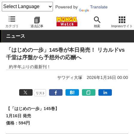
Powered by
Translate
MANGA Watch
少年
はじめの一歩
カテゴリ
過去記事
検索
Impressサイト
ニュース
「はじめの一歩」145巻が本日発売！ リカルドvs
千堂は序盤から予想外の応酬へ
約半年ぶりの最新刊！
サワディ大塚
2026年1月16日 00:00
リスト
【「はじめの一歩」145巻】
1月16日 発売
価格：594円