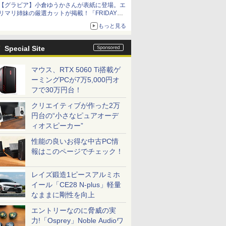
【グラビア】小倉ゆうかさんが表紙に登場。エ
リマリ姉妹の厳選カットが掲載！「FRIDAY
2026年8⽉21・28日号」本日発売
もっと見る
Special Site
マウス、RTX 5060 Ti搭載ゲ
ーミングPCが7万5,000円オ
フで30万円台！
クリエイティブが作った2万
円台の“小さなピュアオーデ
ィオスピーカー”
性能の良いお得な中古PC情
報はこのページでチェック！
レイズ鍛造1ピースアルミホ
イール「CE28 N-plus」軽量
なままに剛性を向上
エントリーなのに脅威の実
力!「Osprey」Noble Audioワ