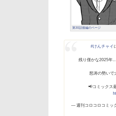
第30話後編のページ
#けんチャイ
残り僅かな2025
怒涛の勢いで
📢コミックス
h
— 週刊コロコロコミック【公式