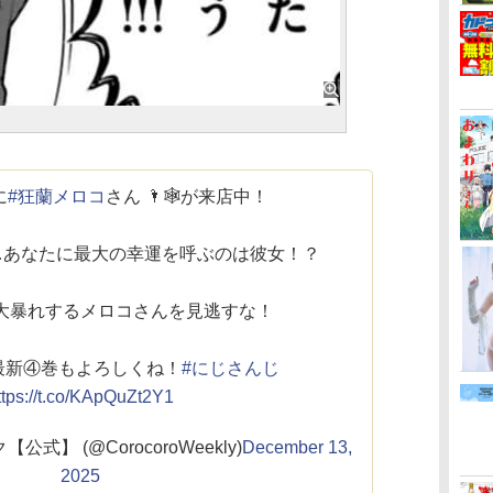
に
#狂蘭メロコ
さん 🌂🕸が来店中！
年…あなたに最大の幸運を呼ぶのは彼女！？
大暴れするメロコさんを見逃すな！
最新④巻もよろしくね！
#にじさんじ
ttps://t.co/KApQuZt2Y1
】 (@CorocoroWeekly)
December 13,
2025