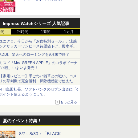
リーレン」＆「不滅のあなた
へ」著者の推薦コメントも
Impress Watchシリーズ 人気記事
時間
24時間
1週間
1カ月
ユニクロ、今日から「お盆特別セール」。涼感
シアサッカーワンピース待望値下げ、撥水ギア
ショーツは1990円に
KDDI、楽天へのローミングを9月末で終了
ミスド「Mrs. GREEN APPLE」のコラボドーナ
ツ4種、いよいよ発売！
【家電レビュー】手ごわい雑草との戦い、コメ
リの草刈機で完全勝利 掃除機感覚で使えた
NTT島田社長、ソフトバンクのセブン出資に「d
ポイント使えるようにして」
もっと見る
夏のイベント特集！
8/7～8/30：「BLACK