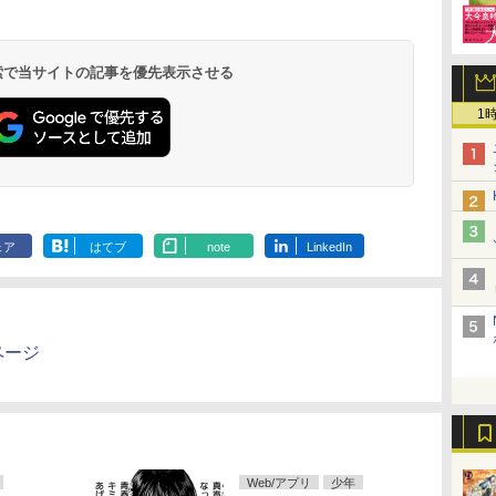
 検索で当サイトの記事を優先表示させる
1
ェア
はてブ
note
LinkedIn
ページ
Web/アプリ
少年