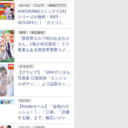
不死伝説」
セール
フェア
Web/アプリ
KADOKAWAコミックス241
シリーズが無料・99円・
30％OFFに！「カドコミフ
ェア 2026」第2弾が開催中！
青年
本日発売
「異世界エルフ村のおまわり
さん」1巻が本日発売！ ラブ
要素もある異世界警察コメデ
ィ
グラビア
【グラビア】「SPA!デジタル
写真集 江籠裕奈『エンジェ
ルボディ』」より誌面カット
を公開！
セール
【Kindleセール】「金色のガ
ッシュ！！」「三体」「読書
する脳」まで。幅広いジャン
ルの電子書籍が最大65％オ
グッズ
コラボ