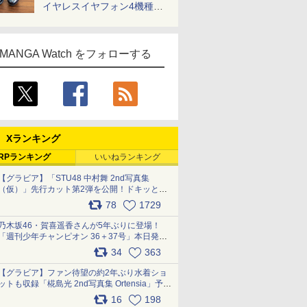
イヤレスイヤフォン4機種を
一気に聴く
MANGA Watch をフォローする
Xランキング
RPランキング
いいねランキング
【グラビア】「STU48 中村舞 2nd写真集
（仮）」先行カット第2弾を公開！ドキッとす
るランジェリーカットなど新たな挑戦
78
1729
pic.x.com/9uvxXReveK
乃木坂46・賀喜遥香さんが5年ぶりに登場！
「週刊少年チャンピオン 36＋37号」本日発
売 pic.x.com/2Mo85ZlRvK
34
363
【グラビア】ファン待望の約2年ぶり水着ショ
ットも収録「椛島光 2nd写真集 Ortensia」予約
受付開始 10月30日発売
16
198
pic.x.com/9nJQY0jUYz