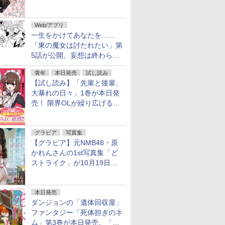
魔女」作者による異世界ロマ
ンス
Web/アプリ
一生をかけてあなたを……
「東の魔女は討たれたい」第
5話が公開。妄想は終わらな
い
青年
本日発売
試し読み
【試し読み】「先輩と後輩、
大暴れの日々」1巻が本日発
売！ 限界OLが繰り広げる禁
断のロールプレイ
グラビア
写真集
【グラビア】元NMB48・原
かれんさんの1st写真集「ど
ストライク」が10月19日発
売！
本日発売
ダンジョンの「遺体回収屋」
ファンタジー「死体担ぎのネ
ム」第3巻が本日発売。「フ