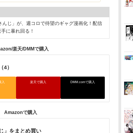
にじさんじ」が、週コロで待望のギャグ漫画化！配信
派手に暴れ回る！
azon/楽天/DMMで購入
（4）
購入
楽天で購入
DMM.comで購入
Amazonで購入
じ」をまとめ買い