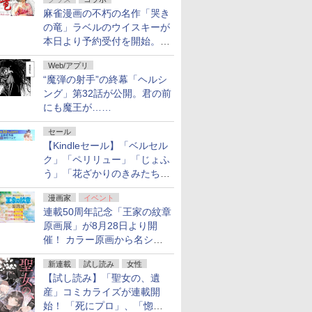
フ！「Kindle本サマーセー
麻雀漫画の不朽の名作「哭き
ル」第2弾が開催中！
の竜」ラベルのウイスキーが
本日より予約受付を開始。8
月16日まで
Web/アプリ
“魔弾の射手”の終幕「ヘルシ
ング」第32話が公開。君の前
にも魔王が……
セール
【Kindleセール】「ベルセル
ク」「ペリリュー」「じょふ
う」「花ざかりのきみたち
へ」などが最大50％オフ！
漫画家
イベント
「白泉社 夏の大割引セー
連載50周年記念「王家の紋章
ル」が開催中！
原画展」が8月28日より開
催！ カラー原画から名シー
ンの原稿まで
新連載
試し読み
女性
【試し読み】「聖女の、遺
産」コミカライズが連載開
始！ 「死にプロ」、「惚れ