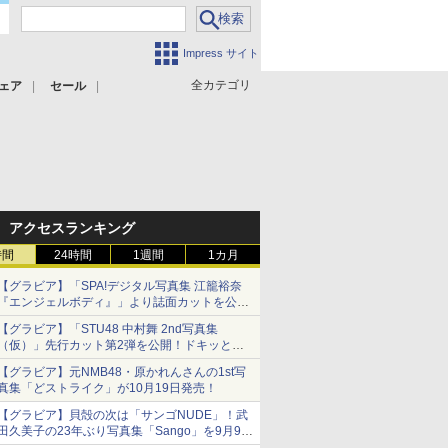
Impress サイト
全カテゴリ
ェア
セール
アクセスランキング
時間
24時間
1週間
1カ月
【グラビア】「SPA!デジタル写真集 江籠裕奈
『エンジェルボディ』」より誌面カットを公
開！
【グラビア】「STU48 中村舞 2nd写真集
（仮）」先行カット第2弾を公開！ドキッとす
るランジェリーカットなど新たな挑戦
【グラビア】元NMB48・原かれんさんの1st写
真集「どストライク」が10月19日発売！
【グラビア】貝殻の次は「サンゴNUDE」！武
田久美子の23年ぶり写真集「Sango」を9月9日
に発売