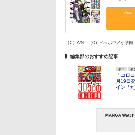
Amaz
（C）A/N （C）ベラボウ／小学館
編集部のおすすめ記事
少年
少
「コロコ
月19日
イン「た
MANGA Wa