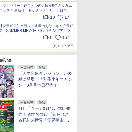
「マキバオー」作者・つの丸氏が9年ぶりカム
バック！ 最新作「ドッグファーザー」は“しゃ
べらない動物”とのリアルな暮らしを描く 「も
13
17
うこれ以上の幸せはない」……一緒に暮らす愛
犬たちへ… pic.x.com/hEr88DgVyD
【グラビア】カラフル水着のえなこさんグラビ
ア「SUMMER MEMORIES」をヤングアニマル
Webで公開中 pic.x.com/wdmmjZ7DnV
8
157
もっと見る
新記事
本日発売
雑誌
「人生逆転ダンジョン」が表
紙に登場！「別冊少年マガジ
ン」9月号本日発売！
本日発売
雑誌
月刊「ムー」9月号が本日発
売！ 総力特集は「知られざ
る死後の世界『霊界宇宙』の
謎」特別企画は「西郷隆盛の