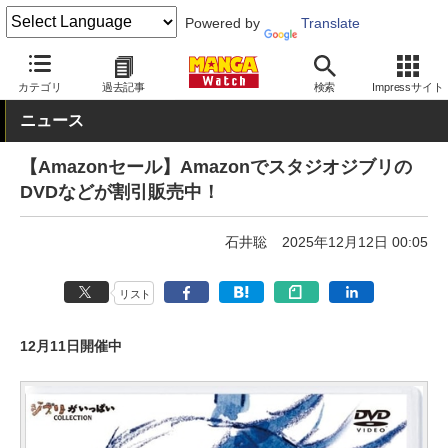
Powered by
Translate
MANGA Watch
セール
カテゴリ
過去記事
検索
Impressサイト
ニュース
【Amazonセール】Amazonでスタジオジブリの
DVDなどが割引販売中！
石井聡
2025年12月12日 00:05
リスト
12月11日開催中