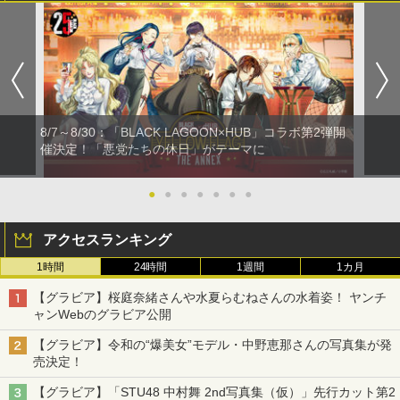
8/7～8/30：「BLACK LAGOON×HUB」コラボ第2弾開
催決定！「悪党たちの休日」がテーマに
●
●
●
●
●
●
●
アクセスランキング
1時間
24時間
1週間
1カ月
【グラビア】桜庭奈緒さんや水夏らむねさんの水着姿！ ヤンチ
ャンWebのグラビア公開
【グラビア】令和の“爆美女”モデル・中野恵那さんの写真集が発
売決定！
【グラビア】「STU48 中村舞 2nd写真集（仮）」先行カット第2