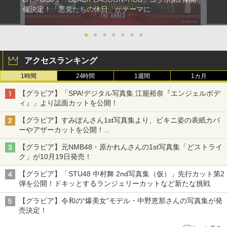
催決定！「悪党たちの休日」がテーマに
●
●
●
●
●
●
●
アクセスランキング
1時間
24時間
1週間
1カ月
【グラビア】「SPA!デジタル写真集 江籠裕奈『エンジェルボデ
ィ』」より誌面カットを公開！
【グラビア】すみぽんさん1st写真集より、ビキニ姿の表紙カバ
ーやアザーカットを公開！
タイトルは「offcourt（オフコート）」に決定
【グラビア】元NMB48・原かれんさんの1st写真集「どストライ
ク」が10月19日発売！
【グラビア】「STU48 中村舞 2nd写真集（仮）」先行カット第2
弾を公開！ドキッとするランジェリーカットなど新たな挑戦
【グラビア】令和の“爆美女”モデル・中野恵那さんの写真集が発
売決定！