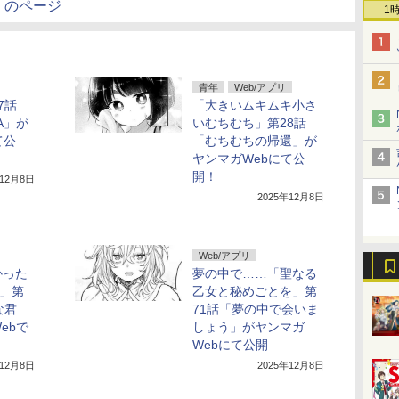
」のページ
1
青年
Web/アプリ
7話
「大きいムキムキ小さ
A」が
いむちむち」第28話
て公
「むちむちの帰還」が
ヤンマガWebにて公
開！
年12月8日
2025年12月8日
Web/アプリ
かった
夢の中で……「聖なる
m」第
乙女と秘めごとを」第
な君
71話「夢の中で会いま
ebで
しょう」がヤンマガ
】
Webにて公開
年12月8日
2025年12月8日