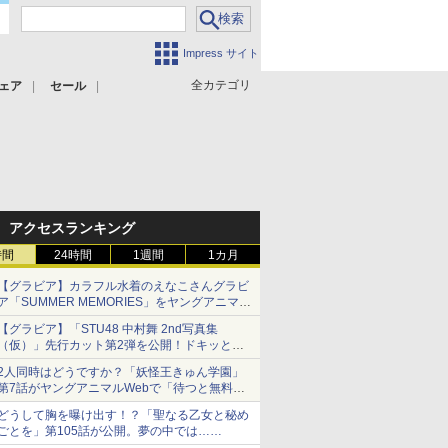
Impress サイト
全カテゴリ
ェア
セール
アクセスランキング
時間
24時間
1週間
1カ月
【グラビア】カラフル水着のえなこさんグラビ
ア「SUMMER MEMORIES」をヤングアニマル
Webで公開中
【グラビア】「STU48 中村舞 2nd写真集
（仮）」先行カット第2弾を公開！ドキッとす
るランジェリーカットなど新たな挑戦
2人同時はどうですか？「妖怪王きゅん学園」
第7話がヤングアニマルWebで「待つと無料」
に！
どうして胸を曝け出す！？「聖なる乙女と秘め
ごとを」第105話が公開。夢の中では……