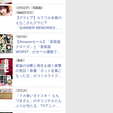
グラビア
写真集
Web/アプリ
【グラビア】カラフル水着の
えなこさんグラビア
「SUMMER MEMORIES」を
ヤングアニマルWebで公開中
セール
【Amazonセール】「新装版
クローズ」と「新装版
WORST」がセール価格で販
売中！
青年
家族の分断と再生を描く衝撃
の実話！新書「ネット右翼に
なった父」がコミカライズ。
9月30日発売
アニメ
「ドカ食いダイスキ！ もち
づきさん」のオリジナルどん
ぶりが当たる、TVアニメ公
式Xキャンペーンが開催中！