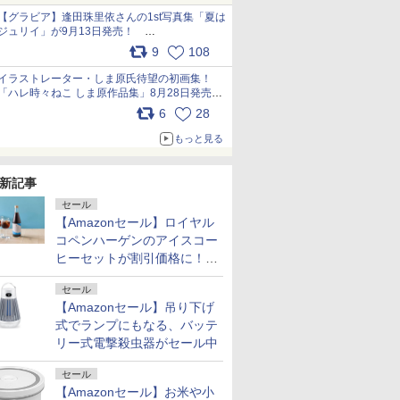
犬たちへ… pic.x.com/hEr88DgVyD
【グラビア】逢田珠里依さんの1st写真集「夏は
ジュリイ」が9月13日発売！
pic.x.com/9ampGWAO1t
9
108
イラストレーター・しま原氏待望の初画集！
「ハレ時々ねこ しま原作品集」8月28日発売
pic.x.com/zj5aobjUSp
6
28
もっと見る
新記事
セール
【Amazonセール】ロイヤル
コペンハーゲンのアイスコー
ヒーセットが割引価格に！夏
のギフトに最適！
セール
【Amazonセール】吊り下げ
式でランプにもなる、バッテ
リー式電撃殺虫器がセール中
セール
【Amazonセール】お米や小