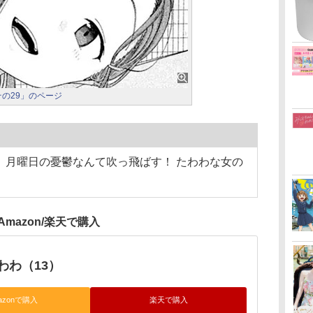
その29」のページ
 月曜日の憂鬱なんて吹っ飛ばす！ たわわな女の
Amazon/楽天で購入
わわ（13）
azonで購入
楽天で購入