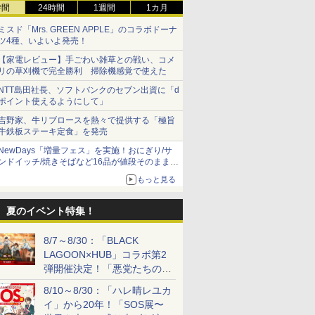
時間
24時間
1週間
1カ月
ミスド「Mrs. GREEN APPLE」のコラボドーナ
ツ4種、いよいよ発売！
【家電レビュー】手ごわい雑草との戦い、コメ
リの草刈機で完全勝利 掃除機感覚で使えた
NTT島田社長、ソフトバンクのセブン出資に「d
ポイント使えるようにして」
吉野家、牛リブロースを熱々で提供する「極旨
牛鉄板ステーキ定食」を発売
NewDays「増量フェス」を実施！おにぎり/サ
ンドイッチ/焼きそばなど16品が値段そのままで
ボリュームアップ
もっと見る
夏のイベント特集！
8/7～8/30：「BLACK
LAGOON×HUB」コラボ第2
弾開催決定！「悪党たちの休
日」がテーマに
8/10～8/30：「ハレ晴レユカ
イ」から20年！「SOS展〜