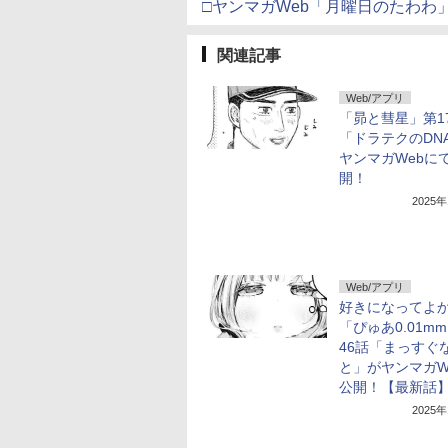
□ヤンマガWeb「月曜日のたわわ
関連記事
Web/アプリ
「昴と彗星」第1
「ドラテクのDN
ヤンマガWebに
開！
2025
Web/アプリ
好きになってよ
「ぴゅあ0.01m
46話「まっすぐ
と」がヤンマガW
公開！【最新話
2025