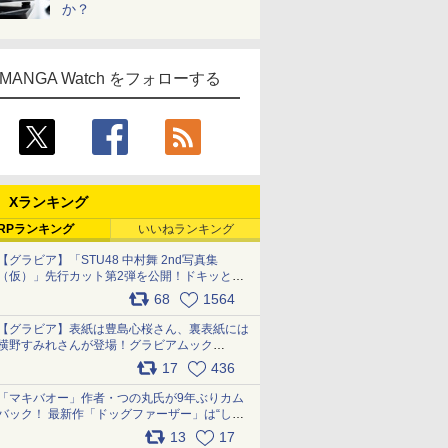
か？
MANGA Watch をフォローする
Xランキング
RPランキング
いいねランキング
【グラビア】「STU48 中村舞 2nd写真集
（仮）」先行カット第2弾を公開！ドキッとす
るランジェリーカットなど新たな挑戦
68
1564
pic.x.com/9uvxXReveK
【グラビア】表紙は豊島心桜さん、裏表紙には
横野すみれさんが登場！グラビアムック
「PARADE」2026夏号が本日発売
17
436
pic.x.com/hYZlU1GBwl
「マキバオー」作者・つの丸氏が9年ぶりカム
バック！ 最新作「ドッグファーザー」は“しゃ
べらない動物”とのリアルな暮らしを描く 「も
13
17
うこれ以上の幸せはない」……一緒に暮らす愛