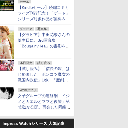
セール
【Kindleセール】続編コミカ
ライズ刊行記念！「ゲート」
シリーズ対象作品が無料＆最
大80%オフ！
グラビア
写真集
【グラビア】中田花奈さんの
誕生日に、3rd写真集
「Bougainvillea」の書影を公
開
本日発売
試し読み
【試し読み】「信長の嫁、は
じめました ポンコツ魔女の
戦国内政伝」1巻、「魔剣の
花嫁 -ヴァルキュリア-」1巻
Web/アプリ
本日発売
女子グループの連絡網「イジ
メとカエルとママと復讐」第
4話1が公開。再会した同級生
は……
Impress Watchシリーズ 人気記事