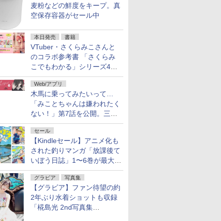
麦粉などの鮮度をキープ。真
空保存容器がセール中
本日発売
書籍
VTuber・さくらみこさんと
のコラボ参考書 「さくらみ
こでもわかる」シリーズ4冊
が本日発売！
Web/アプリ
木馬に乗ってみたいって…
「みことちゃんは嫌われたく
ない！」第7話を公開。三角
じゃない方か
セール
【Kindleセール】アニメ化も
された釣りマンガ「放課後て
いぼう日誌」1〜6巻が最大
50％オフのセール中！
グラビア
写真集
【グラビア】ファン待望の約
2年ぶり水着ショットも収録
「椛島光 2nd写真集
Ortensia」予約受付開始