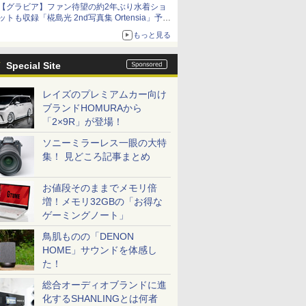
【グラビア】ファン待望の約2年ぶり水着ショ
ットも収録「椛島光 2nd写真集 Ortensia」予約
受付開始
もっと見る
10月30日発売
Special Site
レイズのプレミアムカー向け
ブランドHOMURAから
「2×9R」が登場！
ソニーミラーレス一眼の大特
集！ 見どころ記事まとめ
お値段そのままでメモリ倍
増！メモリ32GBの「お得な
ゲーミングノート」
鳥肌ものの「DENON
HOME」サウンドを体感し
た！
総合オーディオブランドに進
化するSHANLINGとは何者