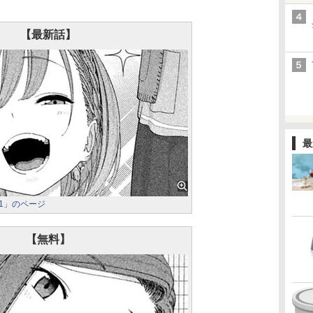
【最新話】
最
31」のページ
【無料】