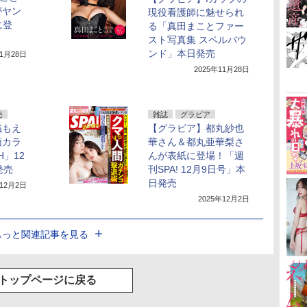
がヤン
現役看護師に魅せられ
に登
る「真田まことファー
スト写真集 スペルバウ
ンド」本日発売
11月28日
2025年11月28日
売
雑誌
グラビア
織もえ
【グラビア】都丸紗也
頭カラ
華さん＆都丸亜華梨さ
H」12
んが表紙に登場！「週
発売
刊SPA! 12月9日号」本
日発売
年12月2日
2025年12月2日
もっと関連記事を見る
トップページに戻る