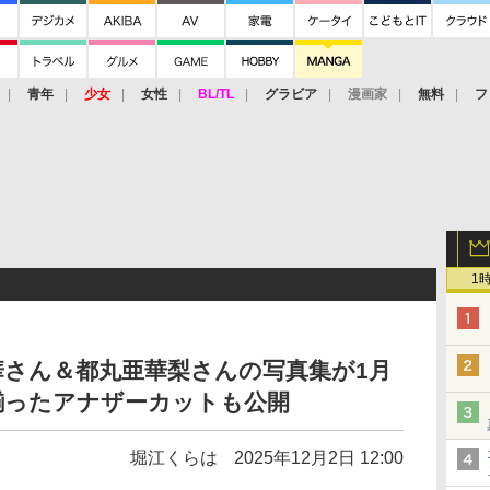
青年
少女
女性
BL/TL
グラビア
漫画家
無料
フ
1
華さん＆都丸亜華梨さんの写真集が1月
揃ったアナザーカットも公開
堀江くらは
2025年12月2日 12:00