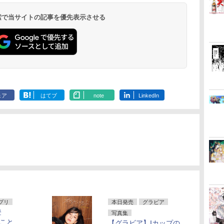
 検索で当サイトの記事を優先表示させる
ェア
はてブ
note
LinkedIn
アプリ
本日発売
グラビア
登
写真集
”こと
【グラビア】Iカップの