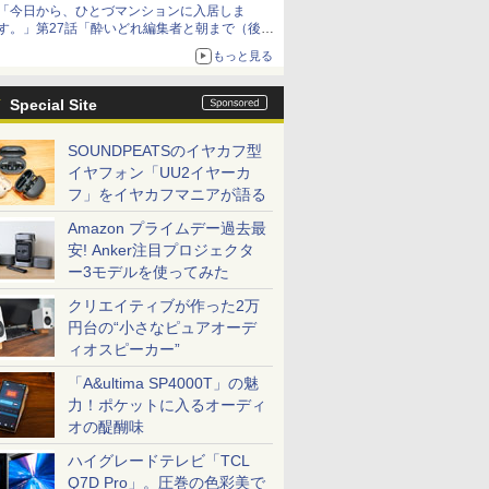
「今日から、ひとづマンションに入居しま
す。」第27話「酔いどれ編集者と朝まで（後
編）」がヤンマガWebにて公開【最新話】
もっと見る
Special Site
SOUNDPEATSのイヤカフ型
イヤフォン「UU2イヤーカ
フ」をイヤカフマニアが語る
Amazon プライムデー過去最
安! Anker注目プロジェクタ
ー3モデルを使ってみた
クリエイティブが作った2万
円台の“小さなピュアオーデ
ィオスピーカー”
「A&ultima SP4000T」の魅
力！ポケットに入るオーディ
オの醍醐味
ハイグレードテレビ「TCL
Q7D Pro」。圧巻の色彩美で