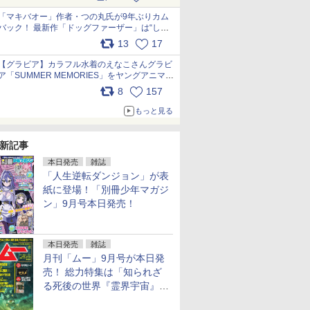
pic.x.com/9nJQY0jUYz
「マキバオー」作者・つの丸氏が9年ぶりカム
バック！ 最新作「ドッグファーザー」は“しゃ
べらない動物”とのリアルな暮らしを描く 「も
13
17
うこれ以上の幸せはない」……一緒に暮らす愛
犬たちへ… pic.x.com/hEr88DgVyD
【グラビア】カラフル水着のえなこさんグラビ
ア「SUMMER MEMORIES」をヤングアニマル
Webで公開中 pic.x.com/wdmmjZ7DnV
8
157
もっと見る
新記事
本日発売
雑誌
「人生逆転ダンジョン」が表
紙に登場！「別冊少年マガジ
ン」9月号本日発売！
本日発売
雑誌
月刊「ムー」9月号が本日発
売！ 総力特集は「知られざ
る死後の世界『霊界宇宙』の
謎」特別企画は「西郷隆盛の