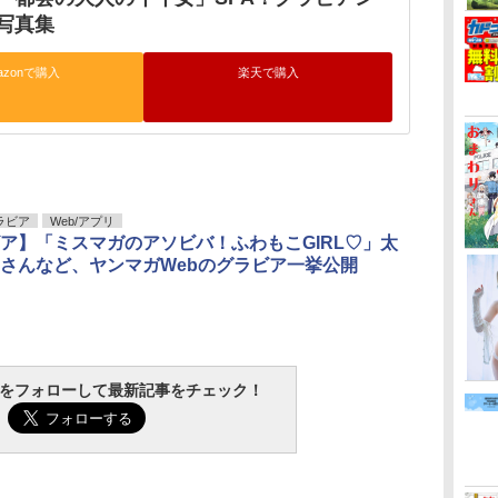
写真集
azonで購入
楽天で購入
ラビア
Web/アプリ
ア】「ミスマガのアソビバ！ふわもこGIRL♡」太
さんなど、ヤンマガWebのグラビア一挙公開
tchをフォローして最新記事をチェック！