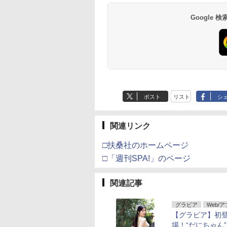
Google
ポスト
リスト
シ
関連リンク
□扶桑社のホームページ
□「週刊SPA!」のページ
関連記事
グラビア
Web/
【グラビア】初
場！“だにちゃん