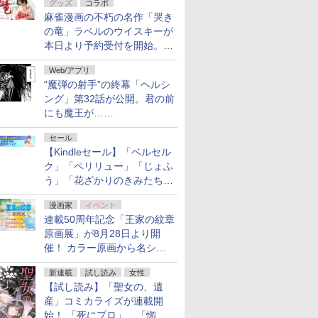
グッズ
コラボ
フ！「Kindle本サマーセー
麻雀漫画の不朽の名作「哭き
ル」第2弾が開催中！
の竜」ラベルのウイスキーが
本日より予約受付を開始。8
月16日まで
Web/アプリ
“魔弾の射手”の終幕「ヘルシ
ング」第32話が公開。君の前
にも魔王が……
セール
【Kindleセール】「ベルセル
ク」「ペリリュー」「じょふ
う」「花ざかりのきみたち
へ」などが最大50％オフ！
漫画家
イベント
「白泉社 夏の大割引セー
連載50周年記念「王家の紋章
ル」が開催中！
原画展」が8月28日より開
催！ カラー原画から名シー
ンの原稿まで
新連載
試し読み
女性
【試し読み】「聖女の、遺
産」コミカライズが連載開
始！ 「死にプロ」、「惚れ