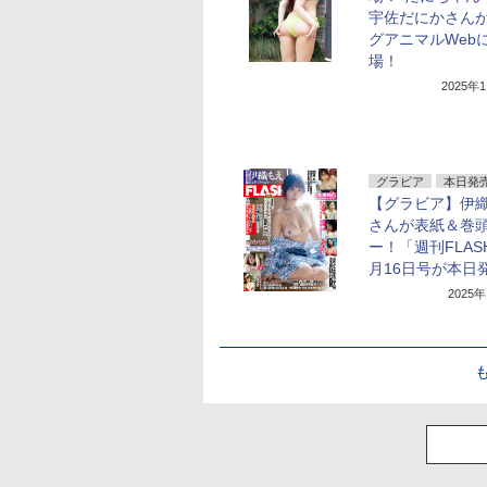
宇佐だにかさん
グアニマルWeb
場！
2025年
グラビア
本日発
【グラビア】伊
さんが表紙＆巻
ー！「週刊FLAS
月16日号が本日
2025