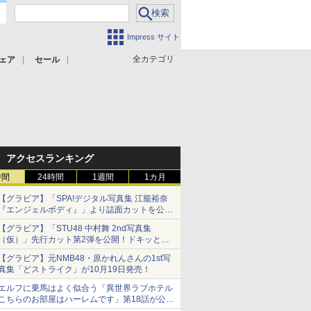
Impress サイト
全カテゴリ
ェア
セール
アクセスランキング
時間
24時間
1週間
1カ月
【グラビア】「SPA!デジタル写真集 江籠裕奈
『エンジェルボディ』」より誌面カットを公
開！
【グラビア】「STU48 中村舞 2nd写真集
（仮）」先行カット第2弾を公開！ドキッとす
るランジェリーカットなど新たな挑戦
【グラビア】元NMB48・原かれんさんの1st写
真集「どストライク」が10月19日発売！
エルフに乗馬はよく似合う「異世界ラブホテル
こちらのお部屋はハーレムです」第18話が公
開。いざ、魔王城へ！？