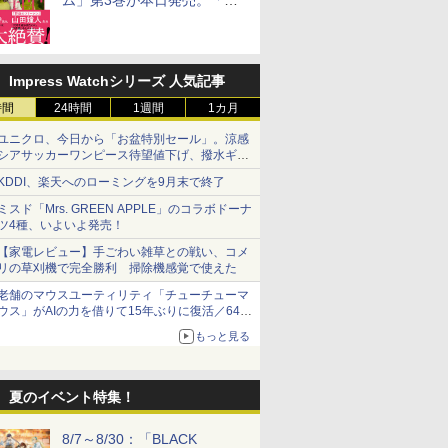
ム」第3巻が本日発売。「フ
リーレン」＆「不滅のあなた
へ」著者の推薦コメントも
Impress Watchシリーズ 人気記事
時間
24時間
1週間
1カ月
ユニクロ、今日から「お盆特別セール」。涼感
シアサッカーワンピース待望値下げ、撥水ギア
ショーツは1990円に
KDDI、楽天へのローミングを9月末で終了
ミスド「Mrs. GREEN APPLE」のコラボドーナ
ツ4種、いよいよ発売！
【家電レビュー】手ごわい雑草との戦い、コメ
リの草刈機で完全勝利 掃除機感覚で使えた
老舗のマウスユーティリティ「チューチューマ
ウス」がAIの力を借りて15年ぶりに復活／64bit
化、Windows 10/11、「Chrome」も走り回
もっと見る
る。復活記念で2026年末まで500円
夏のイベント特集！
8/7～8/30：「BLACK