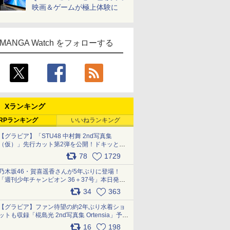
映画＆ゲームが極上体験に
MANGA Watch をフォローする
Xランキング
RPランキング
いいねランキング
【グラビア】「STU48 中村舞 2nd写真集
（仮）」先行カット第2弾を公開！ドキッとす
るランジェリーカットなど新たな挑戦
78
1729
pic.x.com/9uvxXReveK
乃木坂46・賀喜遥香さんが5年ぶりに登場！
「週刊少年チャンピオン 36＋37号」本日発
売 pic.x.com/2Mo85ZlRvK
34
363
【グラビア】ファン待望の約2年ぶり水着ショ
ットも収録「椛島光 2nd写真集 Ortensia」予約
受付開始 10月30日発売
16
198