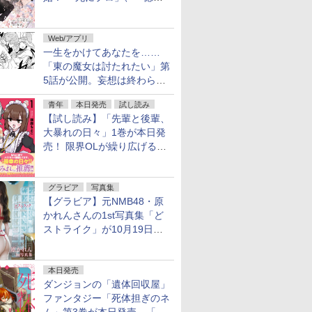
魔女」作者による異世界ロマ
ンス
Web/アプリ
一生をかけてあなたを……
「東の魔女は討たれたい」第
5話が公開。妄想は終わらな
い
青年
本日発売
試し読み
【試し読み】「先輩と後輩、
大暴れの日々」1巻が本日発
売！ 限界OLが繰り広げる禁
断のロールプレイ
グラビア
写真集
【グラビア】元NMB48・原
かれんさんの1st写真集「ど
ストライク」が10月19日発
売！
本日発売
ダンジョンの「遺体回収屋」
ファンタジー「死体担ぎのネ