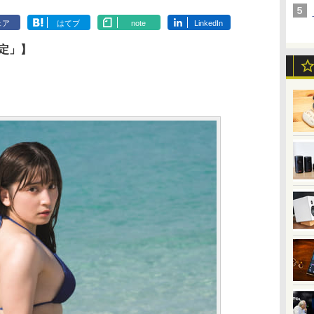
ェア
はてブ
note
LinkedIn
定」】