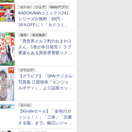
不死伝説」
セール
フェア
Web/アプリ
KADOKAWAコミックス241
シリーズが無料・99円・
30％OFFに！「カドコミフ
ェア 2026」第2弾が開催中！
青年
本日発売
「異世界エルフ村のおまわり
さん」1巻が本日発売！ ラブ
要素もある異世界警察コメデ
ィ
グラビア
【グラビア】「SPA!デジタル
写真集 江籠裕奈『エンジェ
ルボディ』」より誌面カット
を公開！
セール
【Kindleセール】「金色のガ
ッシュ！！」「三体」「読書
する脳」まで。幅広いジャン
ルの電子書籍が最大65％オ