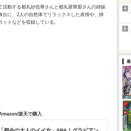
活動する都丸紗也華さんと都丸亜華梨さんの姉妹
舞台に、2人の自然体でリラックスした表情や、姉
カットなどを収録している。
最
Amazon/楽天で購入
「都会の大人のイイ女」SPA！グラビアン