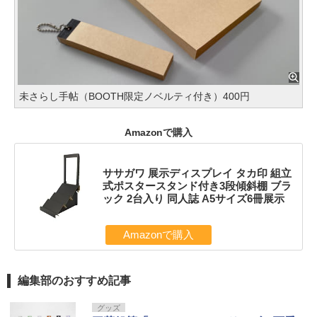
未さらし手帖（BOOTH限定ノベルティ付き）400円
Amazonで購入
ササガワ 展示ディスプレイ タカ印 組立
式ポスタースタンド付き3段傾斜棚 ブラ
ック 2台入り 同人誌 A5サイズ6冊展示
Amazonで購入
編集部のおすすめ記事
グッズ