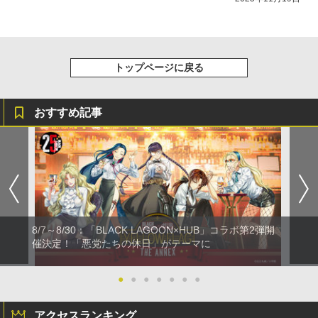
トップページに戻る
おすすめ記事
8/7～8/30：「BLACK LAGOON×HUB」コラボ第2弾開
催決定！「悪党たちの休日」がテーマに
●
●
●
●
●
●
●
アクセスランキング