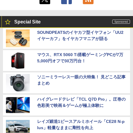
Special Site
SOUNDPEATSのイヤカフ型イヤフォン「UU2
イヤーカフ」をイヤカフマニアが語る
マウス、RTX 5060 Ti搭載ゲーミングPCが7万
5,000円オフで30万円台！
ソニーミラーレス一眼の大特集！ 見どころ記事
まとめ
ハイグレードテレビ「TCL Q7D Pro」。圧巻の
色彩美で映画＆ゲームが極上体験に
レイズ鍛造1ピースアルミホイール「CE28 N-p
lus」軽量なままに剛性を向上