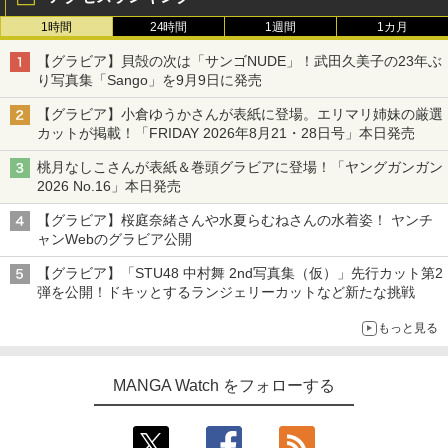
1時間
24時間
1週間
1カ月
【グラビア】貝殻の次は「サンゴNUDE」！武田久美子の23年ぶ
り写真集「Sango」を9月9日に発売
【グラビア】小倉ゆうかさんが表紙に登場。エリマリ姉妹の厳選
カットが掲載！「FRIDAY 2026年8⽉21・28日号」本日発売
桃月なしこさんが表紙＆巻頭グラビアに登場！「ヤングガンガン
2026 No.16」本日発売
【グラビア】桜庭奈緒さんや水夏らむねさんの水着姿！ ヤンチ
ャンWebのグラビア公開
【グラビア】「STU48 中村舞 2nd写真集（仮）」先行カット第2
弾を公開！ドキッとするランジェリーカットなど新たな挑戦
もっと見る
MANGA Watch をフォローする