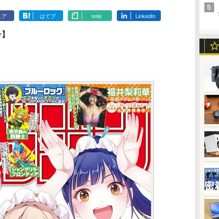
ェア
はてブ
note
LinkedIn
号】