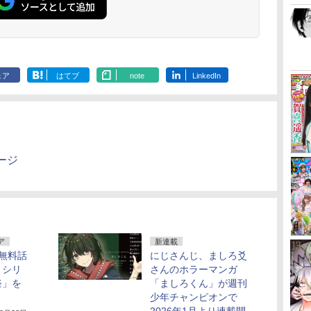
ェア
はてブ
note
LinkedIn
ージ
ア
新連載
無料話
にじさんじ、ましろ爻
』シリ
さんのホラーマンガ
祭」を
「ましろくん」が週刊
少年チャンピオンで
2026年1月より連載開