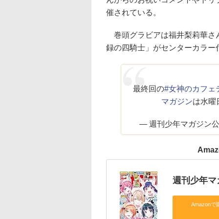
催されている。
巻頭グラビアは福井梨莉華さん
録の四騎士」がセンターカラー
最終回の
#女神のカフェ
マガジン
は水曜
— 週刊少年マガジン公式 (
Ama
週刊少年マガ
Amazonで