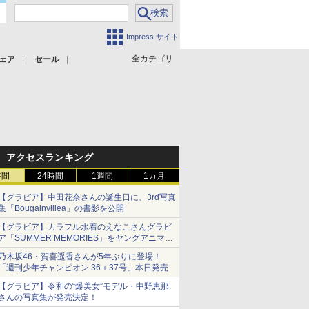
Impress サイト
全カテゴリ
ェア
セール
アクセスランキング
時間
24時間
1週間
1カ月
【グラビア】中田花奈さんの誕生日に、3rd写真
集「Bougainvillea」の書影を公開
【グラビア】カラフル水着のえなこさんグラビ
ア「SUMMER MEMORIES」をヤングアニマル
Webで公開中
乃木坂46・賀喜遥香さんが5年ぶりに登場！
「週刊少年チャンピオン 36＋37号」本日発売
【グラビア】令和の“爆美女”モデル・中野恵那
さんの写真集が発売決定！