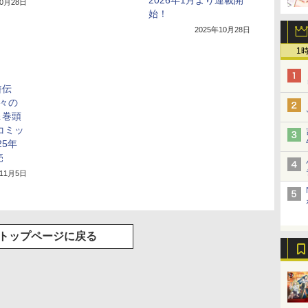
10月28日
始！
2025年10月28日
1
滸伝
星々の
＆巻頭
コミッ
25年
売
年11月5日
トップページに戻る