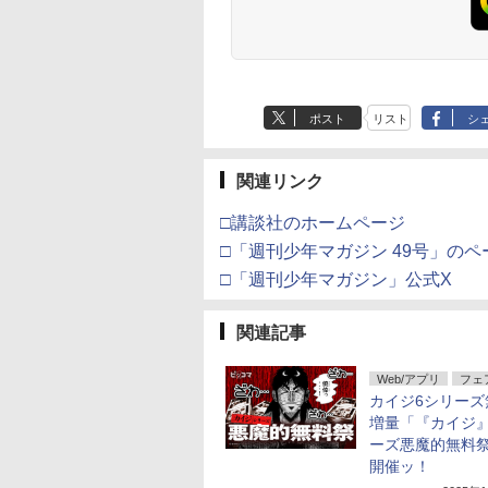
ポスト
リスト
シ
関連リンク
□講談社のホームページ
□「週刊少年マガジン 49号」のペ
□「週刊少年マガジン」公式X
関連記事
Web/アプリ
フェ
カイジ6シリーズ
増量「『カイジ
ーズ悪魔的無料
開催ッ！