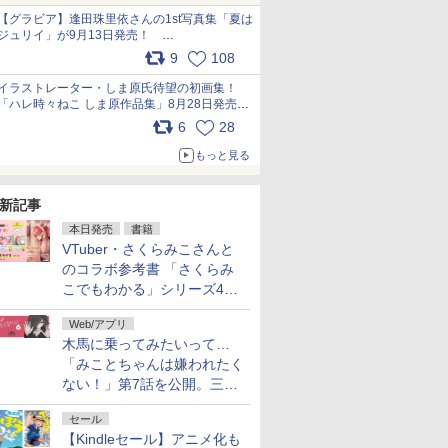
犬たちへ… pic.x.com/hEr88DgVyD
【グラビア】逢田珠里依さんの1st写真集「夏は
ジュリイ」が9月13日発売！
pic.x.com/9ampGWAO1t
9
108
イラストレーター・しま原氏待望の初画集！
「ハレ時々ねこ しま原作品集」8月28日発売
pic.x.com/zj5aobjUSp
6
28
もっと見る
新記事
本日発売
書籍
VTuber・さくらみこさんと
のコラボ参考書 「さくらみ
こでもわかる」シリーズ4冊
が本日発売！
Web/アプリ
木馬に乗ってみたいって…
「みことちゃんは嫌われたく
ない！」第7話を公開。三角
じゃない方か
セール
【Kindleセール】アニメ化も