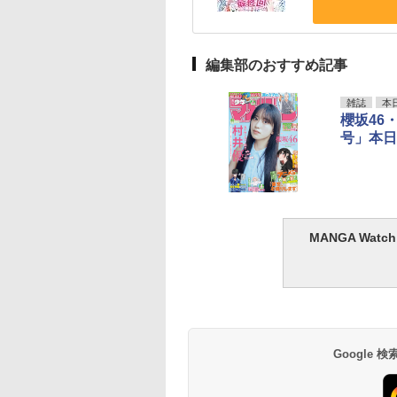
編集部のおすすめ記事
雑誌
本
櫻坂46
号」本日
MANGA Wa
Google