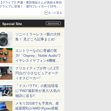
【グラビア】声優・豊田萌絵さんが表紙＆巻頭
グラビアに登場！「週刊プレイボーイ33号」本
日発売
もっと見る
Special Site
ソニーミラーレス一眼の大特
集！ 見どころ記事まとめ
エントリーなのに脅威の実
力!「Osprey」Noble Audioワ
イヤレスイヤフォン4機種を
一気に聴く
クリエイティブが作った2万
円台の“小さなピュアオーデ
ィオスピーカー”
「ドスパラTV」の配信現場
に“PAD”撮影班が潜入!人気の
秘訣に迫る!!
メモリ32GBでも予算内。産
経新聞社がAMD Ryzen搭載