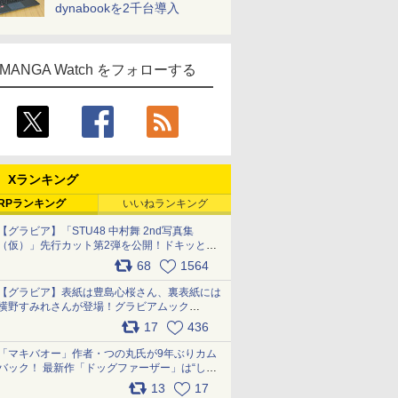
dynabookを2千台導入
MANGA Watch をフォローする
Xランキング
RPランキング
いいねランキング
【グラビア】「STU48 中村舞 2nd写真集
（仮）」先行カット第2弾を公開！ドキッとす
るランジェリーカットなど新たな挑戦
68
1564
pic.x.com/9uvxXReveK
【グラビア】表紙は豊島心桜さん、裏表紙には
横野すみれさんが登場！グラビアムック
「PARADE」2026夏号が本日発売
17
436
pic.x.com/hYZlU1GBwl
「マキバオー」作者・つの丸氏が9年ぶりカム
バック！ 最新作「ドッグファーザー」は“しゃ
べらない動物”とのリアルな暮らしを描く 「も
13
17
うこれ以上の幸せはない」……一緒に暮らす愛