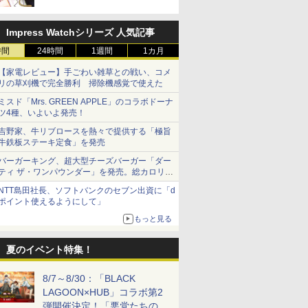
Impress Watchシリーズ 人気記事
時間
24時間
1週間
1カ月
【家電レビュー】手ごわい雑草との戦い、コメ
リの草刈機で完全勝利 掃除機感覚で使えた
ミスド「Mrs. GREEN APPLE」のコラボドーナ
ツ4種、いよいよ発売！
吉野家、牛リブロースを熱々で提供する「極旨
牛鉄板ステーキ定食」を発売
バーガーキング、超大型チーズバーガー「ダー
ティ ザ・ワンパウンダー」を発売。総カロリー
約1656kcal、総重量約527g！
NTT島田社長、ソフトバンクのセブン出資に「d
ポイント使えるようにして」
もっと見る
夏のイベント特集！
8/7～8/30：「BLACK
LAGOON×HUB」コラボ第2
弾開催決定！「悪党たちの休