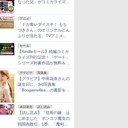
なった父」がコミカライズ。
9月30日発売
アニメ
「ドカ食いダイスキ！ もち
づきさん」のオリジナルどん
ぶりが当たる、TVアニメ公
式Xキャンペーンが開催中！
セール
【Kindleセール】続編コミカ
ライズ刊行記念！「ゲート」
シリーズ対象作品が無料＆最
大80%オフ！
グラビア
写真集
【グラビア】中田花奈さんの
誕生日に、3rd写真集
「Bougainvillea」の書影を公
開
本日発売
試し読み
【試し読み】「信長の嫁、は
じめました ポンコツ魔女の
戦国内政伝」1巻、「魔剣の