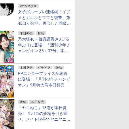
花嫁 -ヴァルキュリア-」1巻
Web/アプリ
本日発売
女子グループの連絡網「イジ
メとカエルとママと復讐」第
4話1が公開。再会した同級生
は……
本日発売
雑誌
乃木坂46・賀喜遥香さんが5
年ぶりに登場！「週刊少年チ
ャンピオン 36＋37号」本日
発売
本日発売
グラビア
雑誌
PPエンタープライズが表紙
に登場！「月刊少年チャンピ
オン」9月特大号本日発売
青年
本日発売
「ヤニねこ」13巻が本日発
売！ タバコの妖精を引き寄
せ、メイド喫茶でヤニヤニき
ゅん