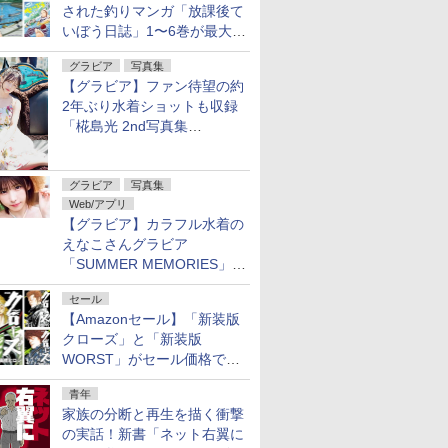
された釣りマンガ「放課後て
いぼう日誌」1〜6巻が最大
50％オフのセール中！
グラビア
写真集
【グラビア】ファン待望の約
2年ぶり水着ショットも収録
「椛島光 2nd写真集
Ortensia」予約受付開始
グラビア
写真集
Web/アプリ
【グラビア】カラフル水着の
えなこさんグラビア
「SUMMER MEMORIES」を
ヤングアニマルWebで公開中
セール
【Amazonセール】「新装版
クローズ」と「新装版
WORST」がセール価格で販
売中！
青年
家族の分断と再生を描く衝撃
の実話！新書「ネット右翼に