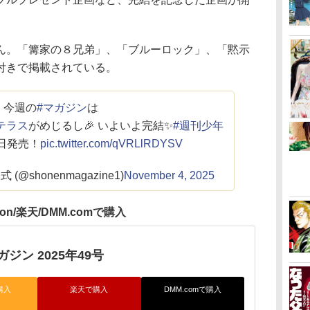
。「篝家の８兄弟」、「ブルーロック」、「黙示
付きで掲載されている。
今週の
#マガジン
は
テラス
がめじるし🎉 いよいよ完結✨
#週刊少年
日発売！
pic.twitter.com/qVRLlRDYSV
@shonenmagazine1)
November 4, 2025
zon/楽天/DMM.comで購入
ジン 2025年49号
購入
楽天で購入
DMM.comで購入