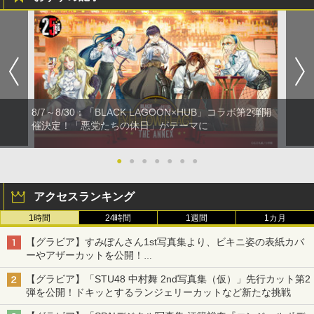
8/7～8/30：「BLACK LAGOON×HUB」コラボ第2弾開
催決定！「悪党たちの休日」がテーマに
●
●
●
●
●
●
●
アクセスランキング
1時間
24時間
1週間
1カ月
【グラビア】すみぽんさん1st写真集より、ビキニ姿の表紙カバ
ーやアザーカットを公開！
タイトルは「offcourt（オフコート）」に決定
【グラビア】「STU48 中村舞 2nd写真集（仮）」先行カット第2
弾を公開！ドキッとするランジェリーカットなど新たな挑戦