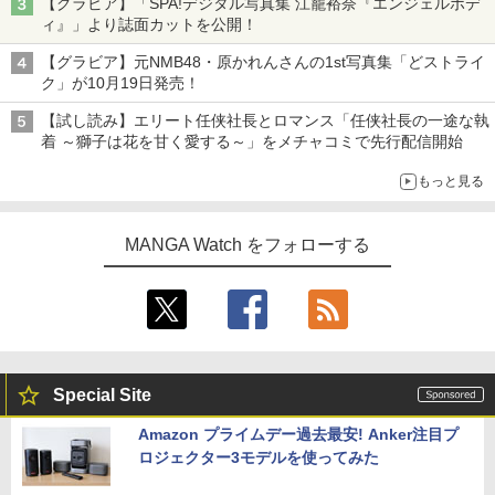
【グラビア】「SPA!デジタル写真集 江籠裕奈『エンジェルボデ
ィ』」より誌面カットを公開！
【グラビア】元NMB48・原かれんさんの1st写真集「どストライ
ク」が10月19日発売！
【試し読み】エリート任侠社長とロマンス「任侠社長の一途な執
着 ～獅子は花を甘く愛する～」をメチャコミで先行配信開始
もっと見る
MANGA Watch をフォローする
Special Site
Amazon プライムデー過去最安! Anker注目プ
ロジェクター3モデルを使ってみた