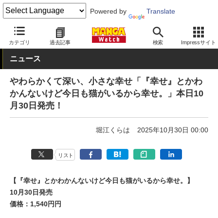
Powered by
Translate
MANGA Watch
本日発売
カテゴリ
過去記事
検索
Impressサイト
ニュース
やわらかくて深い、小さな幸せ「『幸せ』とかわ
かんないけど今日も猫がいるから幸せ。」本日10
月30日発売！
堀江くらは
2025年10月30日 00:00
リスト
【『幸せ』とかわかんないけど今日も猫がいるから幸せ。】
10月30日発売
価格：1,540円円