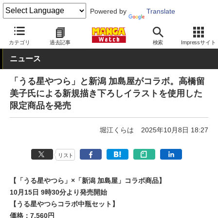
Powered by
Translate
MANGA Watch
コラボ
カテゴリ
過去記事
検索
Impressサイト
ニュース
「うる星やつら」と新潟 加島屋がコラボ。高橋留
美子氏による新規描き下ろしイラストを使用した
限定商品を発売
堀江くらは
2025年10月8日 18:27
リスト
【「うる星やつら」×「新潟 加島屋」コラボ商品】
10月15日 9時30分より発売開始
【うる星やつらコラボ中瓶セット】
価格：7,560円