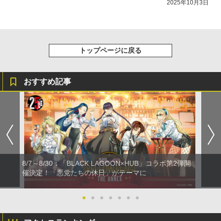
2025年10月3日
トップページに戻る
おすすめ記事
8/7～8/30：「BLACK LAGOON×HUB」コラボ第2弾開
催決定！「悪党たちの休日」がテーマに
●
●
●
●
●
●
●