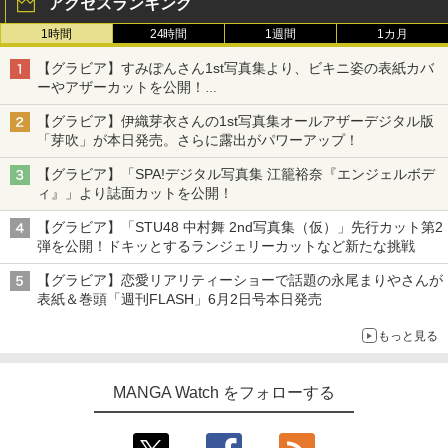
アクセスランキング
1時間
24時間
1週間
1カ月
【グラビア】すみぽんさん1st写真集より、ビキニ姿の表紙カバ
ーやアザーカットを公開！
タイトルは「offcourt（オフコート）」に決定
【グラビア】伊織芽衣さんの1st写真集オールアザーデジタル版
「芽吹」が本日発売。さらに露出がパワーアップ！
【グラビア】「SPA!デジタル写真集 江籠裕奈『エンジェルボデ
ィ』」より誌面カットを公開！
【グラビア】「STU48 中村舞 2nd写真集（仮）」先行カット第2
弾を公開！ドキッとするランジェリーカットなど新たな挑戦
【グラビア】恋愛リアリティーショーで話題の永尾まりやさんが
表紙＆巻頭「週刊FLASH」6月2日号本日発売
もっと見る
MANGA Watch をフォローする