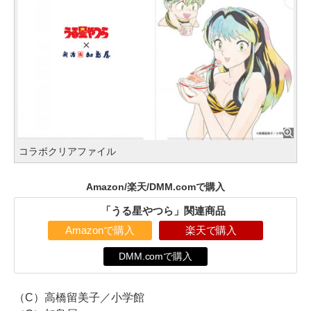
コラボクリアファイル
Amazon/楽天/DMM.comで購入
「うる星やつら」関連商品
Amazonで購入
楽天で購入
DMM.comで購入
（C）高橋留美子／小学館