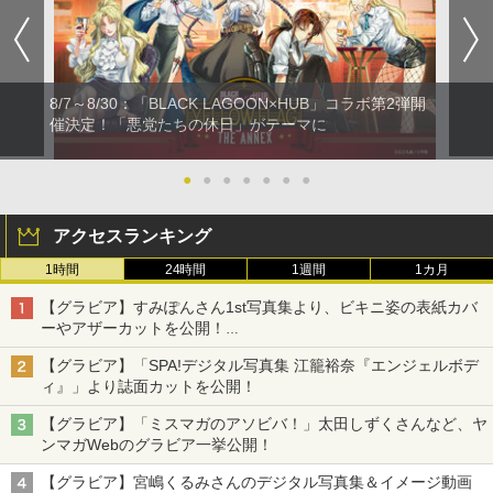
8/7～8/30：「BLACK LAGOON×HUB」コラボ第2弾開
催決定！「悪党たちの休日」がテーマに
●
●
●
●
●
●
●
アクセスランキング
1時間
24時間
1週間
1カ月
【グラビア】すみぽんさん1st写真集より、ビキニ姿の表紙カバ
ーやアザーカットを公開！
タイトルは「offcourt（オフコート）」に決定
【グラビア】「SPA!デジタル写真集 江籠裕奈『エンジェルボデ
ィ』」より誌面カットを公開！
【グラビア】「ミスマガのアソビバ！」太田しずくさんなど、ヤ
ンマガWebのグラビア一挙公開！
【グラビア】宮嶋くるみさんのデジタル写真集＆イメージ動画