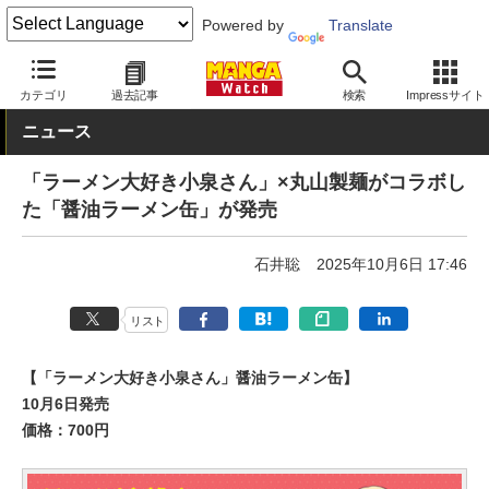
Powered by
Translate
MANGA Watch
コラボ
カテゴリ
過去記事
検索
Impressサイト
ニュース
「ラーメン大好き小泉さん」×丸山製麺がコラボし
た「醤油ラーメン缶」が発売
石井聡
2025年10月6日 17:46
リスト
【「ラーメン大好き小泉さん」醤油ラーメン缶】
10月6日発売
価格：700円