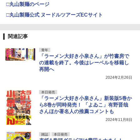
□丸山製麺のページ
□丸山製麺公式 ヌードルツアーズECサイト
関連記事
青年
「ラーメン大好き小泉さん」が竹書房で
の連載を終了。今後はレーベルを移籍し
再開へ
2024年2月26日
本日発売
「ラーメン大好き小泉さん」新装版5巻か
ら8巻が同時発売！ 「よゐこ」有野晋哉
さんほか著名人の推薦コメントも
2024年11月8日
雑誌
本日発売