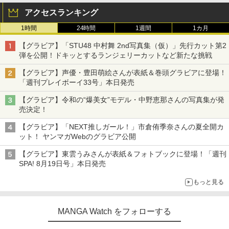
アクセスランキング
1時間
24時間
1週間
1カ月
【グラビア】「STU48 中村舞 2nd写真集（仮）」先行カット第2
弾を公開！ドキッとするランジェリーカットなど新たな挑戦
【グラビア】声優・豊田萌絵さんが表紙＆巻頭グラビアに登場！
「週刊プレイボーイ33号」本日発売
【グラビア】令和の“爆美女”モデル・中野恵那さんの写真集が発
売決定！
【グラビア】「NEXT推しガール！」市倉侑季奈さんの夏全開カ
ット！ ヤンマガWebのグラビア公開
【グラビア】東雲うみさんが表紙＆フォトブックに登場！「週刊
SPA! 8月19日号」本日発売
もっと見る
MANGA Watch をフォローする