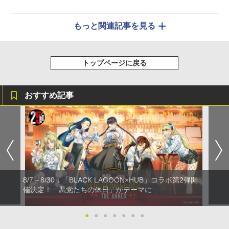
もっと関連記事を見る
トップページに戻る
おすすめ記事
8/7～8/30：「BLACK LAGOON×HUB」コラボ第2弾開
催決定！「悪党たちの休日」がテーマに
●
●
●
●
●
●
●