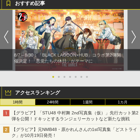
おすすめ記事
8/7～8/30：「BLACK LAGOON×HUB」コラボ第2弾開
催決定！「悪党たちの休日」がテーマに
●
●
●
●
●
●
●
アクセスランキング
1時間
24時間
1週間
1カ月
【グラビア】「STU48 中村舞 2nd写真集（仮）」先行カット第2
弾を公開！ドキッとするランジェリーカットなど新たな挑戦
【グラビア】元NMB48・原かれんさんの1st写真集「どストライ
ク」が10月19日発売！