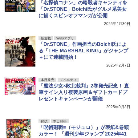
「名探偵コナン」の暗殺者キャンティを
「Dr.STONE」Boichi氏がグルメ系美女
に描くスピンオフマンガが公開
2025年4月30日
新連載
Web/アプリ
「Dr.STONE」作画担当のBoichi氏によ
る「THE MARSHAL KING」がジャンプ
＋にて連載開始！
2025年2月7日
本日発売
ノベルティ
「魔法少女×敗北裁判」2巻発売記念！ 直
筆サイン入り複製原画＆ギフトカードプ
レゼントキャンペーンが開催
2025年9月8日
雑誌
本日発売
「呪術廻戦≡（モジュロ）」が表紙&巻頭
カラー！ 「週刊少年ジャンプ 2025年41