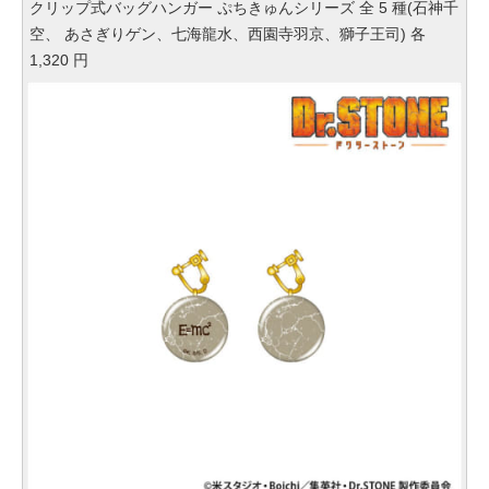
クリップ式バッグハンガー ぷちきゅんシリーズ 全 5 種(石神千
空、 あさぎりゲン、七海龍水、西園寺羽京、獅子王司) 各
1,320 円