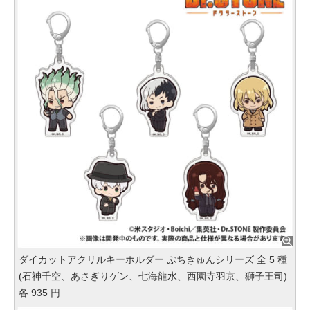
ダイカットアクリルキーホルダー ぷちきゅんシリーズ 全 5 種
(石神千空、あさぎりゲン、七海龍水、西園寺羽京、獅子王司)
各 935 円