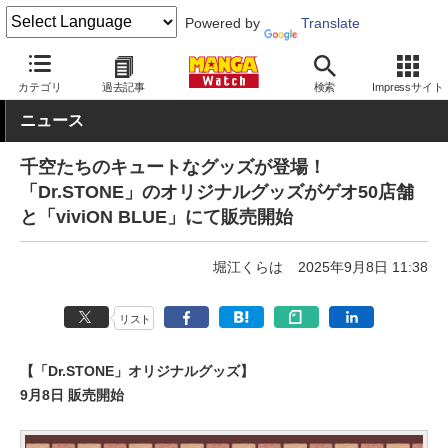
Powered by
Translate
MANGA Watch
グッズ
カテゴリ
過去記事
検索
Impressサイト
ニュース
千空たちのキュートなグッズが登場！
「Dr.STONE」のオリジナルグッズがゲオ50店舗
と「viviON BLUE」にて販売開始
堀江くらは
2025年9月8日 11:38
リスト
【「Dr.STONE」オリジナルグッズ】
9月8日 販売開始