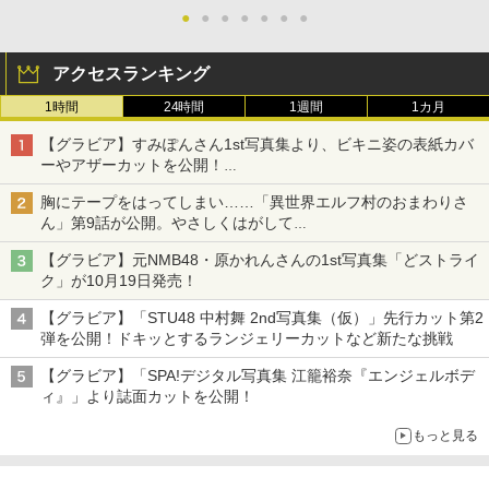
●
●
●
●
●
●
●
アクセスランキング
1時間
24時間
1週間
1カ月
【グラビア】すみぽんさん1st写真集より、ビキニ姿の表紙カバ
ーやアザーカットを公開！
タイトルは「offcourt（オフコート）」に決定
胸にテープをはってしまい……「異世界エルフ村のおまわりさ
ん」第9話が公開。やさしくはがして
第1巻の書店特典情報も！
【グラビア】元NMB48・原かれんさんの1st写真集「どストライ
ク」が10月19日発売！
【グラビア】「STU48 中村舞 2nd写真集（仮）」先行カット第2
弾を公開！ドキッとするランジェリーカットなど新たな挑戦
【グラビア】「SPA!デジタル写真集 江籠裕奈『エンジェルボデ
ィ』」より誌面カットを公開！
もっと見る