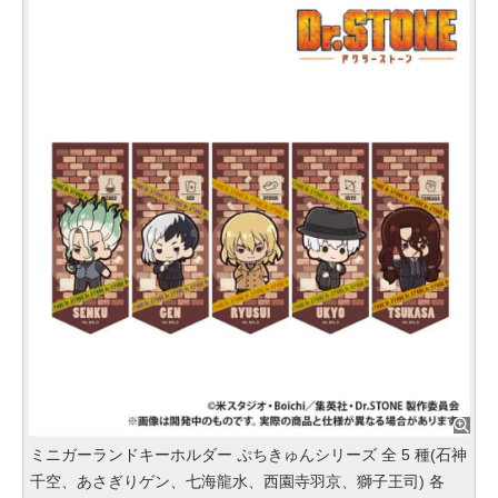
ミニガーランドキーホルダー ぷちきゅんシリーズ 全 5 種(石神
千空、あさぎりゲン、七海龍水、西園寺羽京、獅子王司) 各