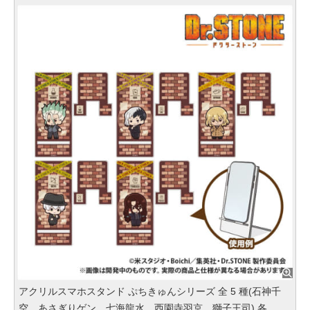
アクリルスマホスタンド ぷちきゅんシリーズ 全 5 種(石神千
空、あさぎりゲン、七海龍水、西園寺羽京、獅子王司) 各