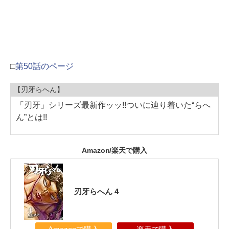
□
第50話のページ
【刃牙らへん】
「刃牙」シリーズ最新作ッッ!!ついに辿り着いた“らへ
ん”とは!!
Amazon/楽天で購入
刃牙らへん 4