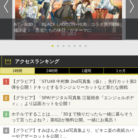
8/7～8/30：「BLACK LAGOON×HUB」コラボ第2弾開
催決定！「悪党たちの休日」がテーマに
●
●
●
●
●
●
●
アクセスランキング
1時間
24時間
1週間
1カ月
【グラビア】「STU48 中村舞 2nd写真集（仮）」先行カット第2
弾を公開！ドキッとするランジェリーカットなど新たな挑戦
【グラビア】「SPA!デジタル写真集 江籠裕奈『エンジェルボデ
ィ』」より誌面カットを公開！
ホテルですることは……「30まで独りだったら一緒に暮らそう
って言ったよね？」第8話が無料公開。一緒にお風呂！
【グラビア】すみぽんさん1st写真集より、ビキニ姿の表紙カバ
ーやアザーカットを公開！