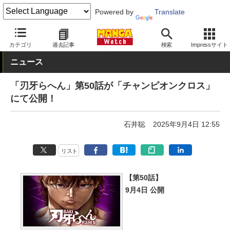
Powered by
Translate
MANGA Watch
青年
バキ
カテゴリ
過去記事
検索
Impressサイト
ニュース
「刃牙らへん」第50話が「チャンピオンクロス」
にて公開！
石井聡
2025年9月4日 12:55
リスト
【第50話】
9月4日 公開