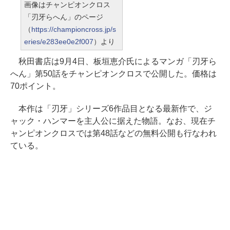
画像はチャンピオンクロス
「刃牙らへん」のページ
（
https://championcross.jp/s
eries/e283ee0e2f007
）より
秋田書店は9月4日、板垣恵介氏によるマンガ「刃牙ら
へん」第50話をチャンピオンクロスで公開した。価格は
70ポイント。
本作は「刃牙」シリーズ6作品目となる最新作で、ジ
ャック・ハンマーを主人公に据えた物語。なお、現在チ
ャンピオンクロスでは第48話などの無料公開も行なわれ
ている。