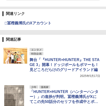
関連リンク
□冨樫義博氏のXアカウント
関連記事
エンタメ
特別企画
舞台「『HUNTER×HUNTER』THE STA
GE 3」開幕！ドッジボールもボマーも！
見どころだらけのグリードアイランド編
2025年5月17日
少年
漫画家
「HUNTER×HUNTER（ハンターハンタ
ー）」の進捗が判明。冨樫義博氏がXに
てこの先50話分のセリフを作成中とポス