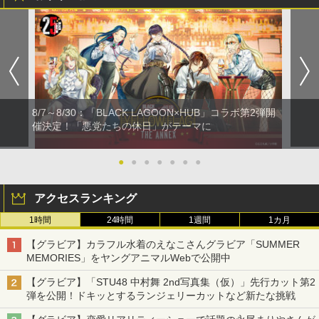
8/7～8/30：「BLACK LAGOON×HUB」コラボ第2弾開
催決定！「悪党たちの休日」がテーマに
●
●
●
●
●
●
●
アクセスランキング
1時間
24時間
1週間
1カ月
【グラビア】カラフル水着のえなこさんグラビア「SUMMER
MEMORIES」をヤングアニマルWebで公開中
【グラビア】「STU48 中村舞 2nd写真集（仮）」先行カット第2
弾を公開！ドキッとするランジェリーカットなど新たな挑戦