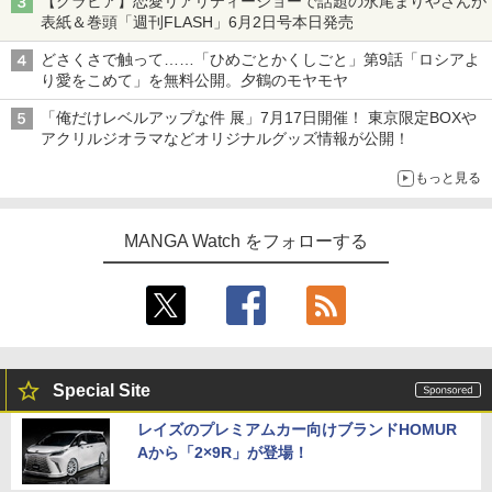
【グラビア】恋愛リアリティーショーで話題の永尾まりやさんが
表紙＆巻頭「週刊FLASH」6月2日号本日発売
どさくさで触って……「ひめごとかくしごと」第9話「ロシアよ
り愛をこめて」を無料公開。夕鶴のモヤモヤ
「俺だけレベルアップな件 展」7月17日開催！ 東京限定BOXや
アクリルジオラマなどオリジナルグッズ情報が公開！
もっと見る
MANGA Watch をフォローする
Special Site
レイズのプレミアムカー向けブランドHOMUR
Aから「2×9R」が登場！