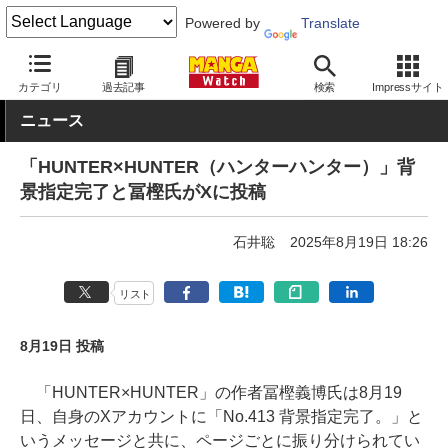
Powered by
Translate
MANGA Watch
少年
HUNTER×HUNTER
カテゴリ
過去記事
検索
Impressサイト
ニュース
「HUNTER×HUNTER（ハンターハンター）」背
景指定完了と冨樫氏がXに投稿
石井聡
2025年8月19日 18:26
リスト
8月19日 投稿
「HUNTER×HUNTER」の作者冨樫義博氏は8月19
日、自身のXアカウントに「No.413 背景指定完了。」と
いうメッセージと共に、ページごとに振り分けられてい