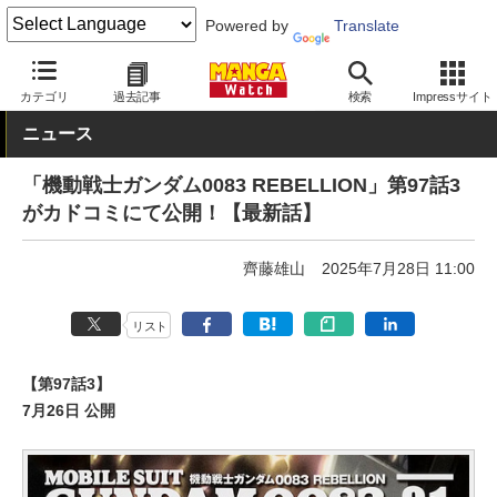
Powered by
Translate
MANGA Watch
Web/アプリ
カドコミ
カテゴリ
過去記事
検索
Impressサイト
ニュース
「機動戦士ガンダム0083 REBELLION」第97話3
がカドコミにて公開！【最新話】
齊藤雄山
2025年7月28日 11:00
リスト
【第97話3】
7月26日 公開