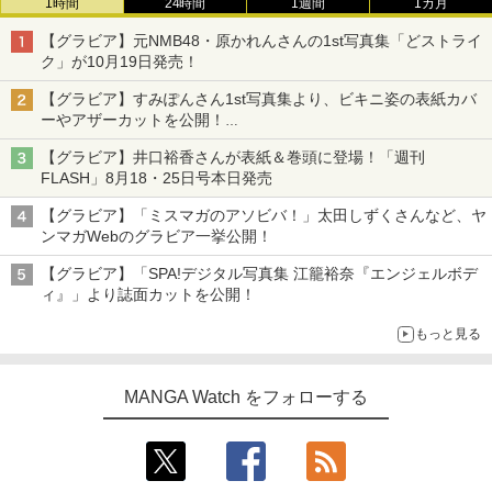
1時間
24時間
1週間
1カ月
【グラビア】元NMB48・原かれんさんの1st写真集「どストライ
ク」が10月19日発売！
【グラビア】すみぽんさん1st写真集より、ビキニ姿の表紙カバ
ーやアザーカットを公開！
タイトルは「offcourt（オフコート）」に決定
【グラビア】井口裕香さんが表紙＆巻頭に登場！「週刊
FLASH」8月18・25日号本日発売
【グラビア】「ミスマガのアソビバ！」太田しずくさんなど、ヤ
ンマガWebのグラビア一挙公開！
【グラビア】「SPA!デジタル写真集 江籠裕奈『エンジェルボデ
ィ』」より誌面カットを公開！
もっと見る
MANGA Watch をフォローする