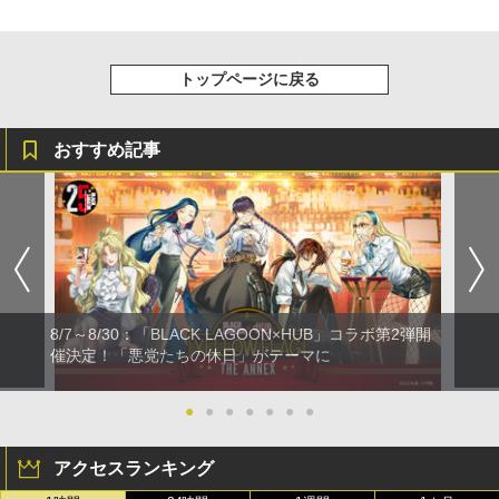
トップページに戻る
おすすめ記事
8/7～8/30：「BLACK LAGOON×HUB」コラボ第2弾開
催決定！「悪党たちの休日」がテーマに
●
●
●
●
●
●
●
アクセスランキング