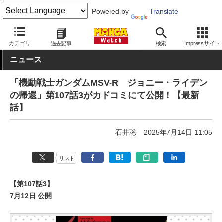
Powered by
Translate
MANGA Watch
Web/アプリ
カドコミ
カテゴリ
過去記事
検索
Impressサイト
ニュース
「機動戦士ガンダムMSV-R ジョニー・ライデン
の帰還」第107話3がカドコミにて公開！【最新
話】
石井聡
2025年7月14日 11:05
リスト
【第107話3】
7月12日 公開