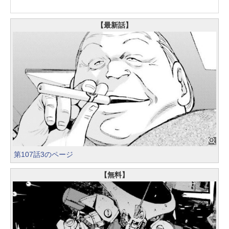
【最新話】
第107話3のページ
【無料】