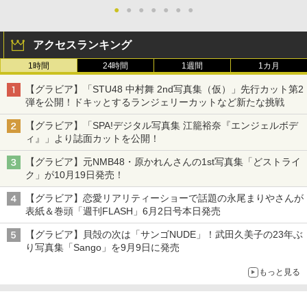
●
●
●
●
●
●
●
アクセスランキング
1時間
24時間
1週間
1カ月
【グラビア】「STU48 中村舞 2nd写真集（仮）」先行カット第2
弾を公開！ドキッとするランジェリーカットなど新たな挑戦
【グラビア】「SPA!デジタル写真集 江籠裕奈『エンジェルボデ
ィ』」より誌面カットを公開！
【グラビア】元NMB48・原かれんさんの1st写真集「どストライ
ク」が10月19日発売！
【グラビア】恋愛リアリティーショーで話題の永尾まりやさんが
表紙＆巻頭「週刊FLASH」6月2日号本日発売
【グラビア】貝殻の次は「サンゴNUDE」！武田久美子の23年ぶ
り写真集「Sango」を9月9日に発売
もっと見る