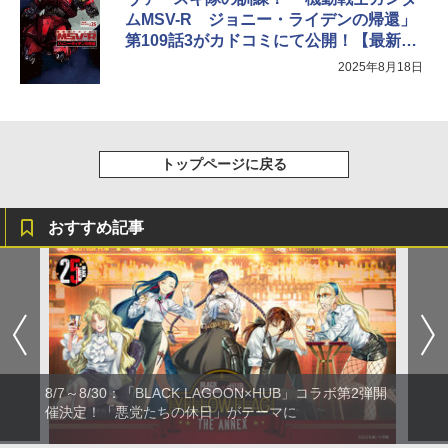
ムMSV-R ジョニー・ライデンの帰還」
第109話3がカドコミにて公開！【最新
話】
2025年8月18日
トップページに戻る
おすすめ記事
8/7～8/30：「BLACK LAGOON×HUB」コラボ第2弾開
催決定！「悪党たちの休日」がテーマに