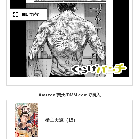
Amazon/楽天/DMM.comで購入
極主夫道（15）