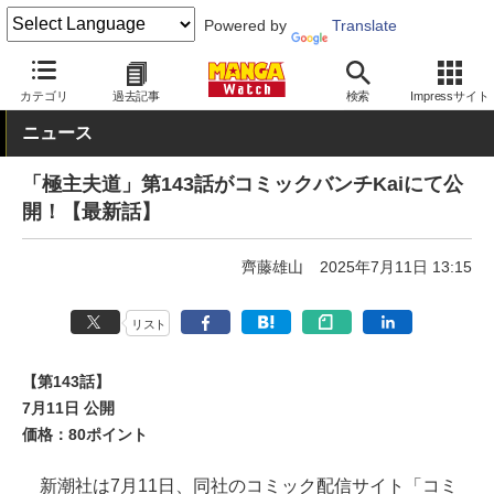
Powered by
Translate
MANGA Watch
Web/アプリ
くらげバンチ
カテゴリ
過去記事
検索
Impressサイト
ニュース
「極主夫道」第143話がコミックバンチKaiにて公
開！【最新話】
齊藤雄山
2025年7月11日 13:15
リスト
【第143話】
7月11日 公開
価格：80ポイント
新潮社は7月11日、同社のコミック配信サイト「コミ