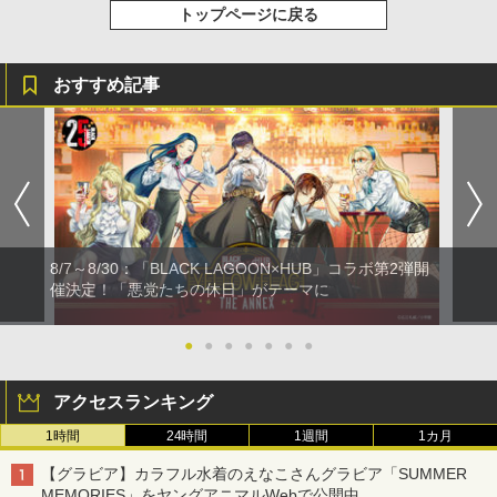
トップページに戻る
おすすめ記事
8/7～8/30：「BLACK LAGOON×HUB」コラボ第2弾開
催決定！「悪党たちの休日」がテーマに
●
●
●
●
●
●
●
アクセスランキング
1時間
24時間
1週間
1カ月
【グラビア】カラフル水着のえなこさんグラビア「SUMMER
MEMORIES」をヤングアニマルWebで公開中