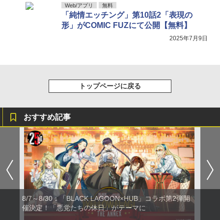
Web/アプリ
無料
「純情エッチング」第10話2「表現の
形」がCOMIC FUZにて公開【無料】
2025年7月9日
トップページに戻る
おすすめ記事
8/7～8/30：「BLACK LAGOON×HUB」コラボ第2弾開
催決定！「悪党たちの休日」がテーマに