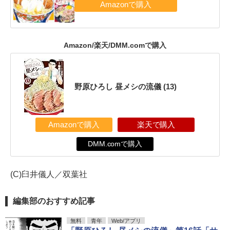
Amazon/楽天/DMM.comで購入
野原ひろし 昼メシの流儀 (13)
Amazonで購入
楽天で購入
DMM.comで購入
(C)臼井儀人／双葉社
編集部のおすすめ記事
無料
青年
Web/アプリ