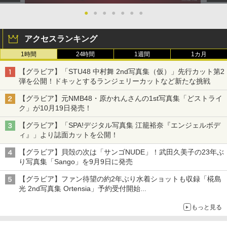
●
●
●
●
●
●
●
アクセスランキング
1時間
24時間
1週間
1カ月
【グラビア】「STU48 中村舞 2nd写真集（仮）」先行カット第2
弾を公開！ドキッとするランジェリーカットなど新たな挑戦
【グラビア】元NMB48・原かれんさんの1st写真集「どストライ
ク」が10月19日発売！
【グラビア】「SPA!デジタル写真集 江籠裕奈『エンジェルボデ
ィ』」より誌面カットを公開！
【グラビア】貝殻の次は「サンゴNUDE」！武田久美子の23年ぶ
り写真集「Sango」を9月9日に発売
【グラビア】ファン待望の約2年ぶり水着ショットも収録「椛島
光 2nd写真集 Ortensia」予約受付開始
10月30日発売
もっと見る