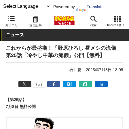
Powered by
Translate
MANGA Watch
無料
カテゴリ
過去記事
検索
Impressサイト
ニュース
これからが最盛期！「野原ひろし 昼メシの流儀」
第25話「冷やし中華の流儀」公開【無料】
石井聡
2025年7月8日 18:09
リスト
【第25話】
7月8日 無料公開