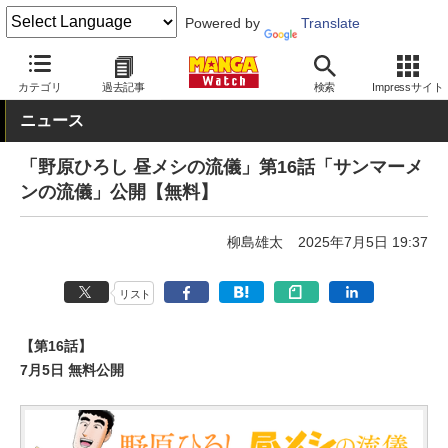
Powered by
Translate
MANGA Watch
無料
カテゴリ
過去記事
検索
Impressサイト
ニュース
「野原ひろし 昼メシの流儀」第16話「サンマーメ
ンの流儀」公開【無料】
柳島雄太
2025年7月5日 19:37
リスト
【第16話】
7月5日 無料公開