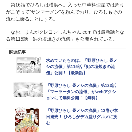
第16話でひろしは横浜へ。入った中華料理屋では周り
がこぞって”サンマーメン”を頼んでおり、ひろしもその
流れに乗ることにする。
なお、まんがクレヨンしんちゃん.comでは最新話とな
る第115話「鮎の塩焼きの流儀」も公開されている。
関連記事
求めていたものは。「野原ひろし 昼メ
シの流儀」第115話「鮎の塩焼きの流
儀」公開！【最新話】
「野原ひろし 昼メシの流儀」第123話
「マーラータンの流儀」がwebアクシ
ョンにて無料公開！【無料】
「野原ひろし 昼メシの流儀」13巻が本
日発売！ ひろしがデカ盛りグルメに挑
む
デカ盛りラーメンにメガ盛り天丼、ち