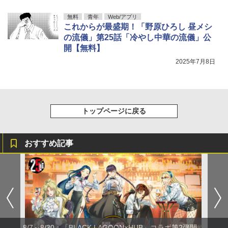
無料
青年
Web/アプリ
これからが最盛期！「野原ひろし 昼メシ
の流儀」第25話「冷やし中華の流儀」公
開【無料】
2025年7月8日
トップページに戻る
おすすめ記事
8/7～8/30：「BLACK LAGOON×HUB」コラボ第2弾開