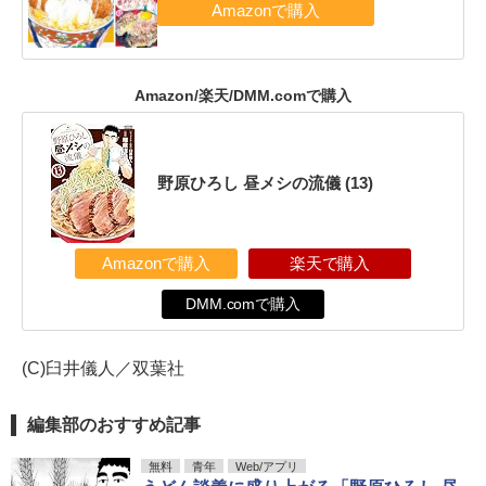
Amazon/楽天/DMM.comで購入
野原ひろし 昼メシの流儀 (13)
Amazonで購入
楽天で購入
DMM.comで購入
(C)臼井儀人／双葉社
編集部のおすすめ記事
無料
青年
Web/アプリ