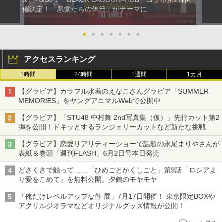
催決定！「悪党たちの休日」がテーマに
●
●
●
●
●
●
●
アクセスランキング
1時間
24時間
1週間
1カ月
【グラビア】カラフル水着のえなこさんグラビア「SUMMER
MEMORIES」をヤングアニマルWebで公開中
【グラビア】「STU48 中村舞 2nd写真集（仮）」先行カット第2
弾を公開！ドキッとするランジェリーカットなど新たな挑戦
【グラビア】恋愛リアリティーショーで話題の永尾まりやさんが
表紙＆巻頭「週刊FLASH」6月2日号本日発売
どさくさで触って……「ひめごとかくしごと」第9話「ロシアよ
り愛をこめて」を無料公開。夕鶴のモヤモヤ
「俺だけレベルアップな件 展」7月17日開催！ 東京限定BOXや
アクリルジオラマなどオリジナルグッズ情報が公開！