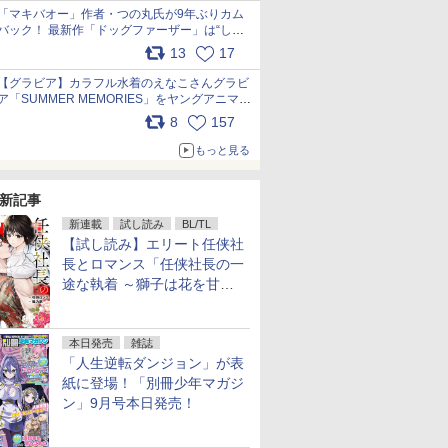
「マキバオー」作者・つの丸氏が9年ぶりカム
バック！ 最新作「ドッグファーザー」は“しゃ
べらない動物”とのリアルな暮らしを描く 「も
13
17
うこれ以上の幸せはない」……一緒に暮らす愛
犬たちへ… pic.x.com/hEr88DgVyD
【グラビア】カラフル水着のえなこさんグラビ
ア「SUMMER MEMORIES」をヤングアニマル
Webで公開中 pic.x.com/wdmmjZ7DnV
8
157
もっと見る
新記事
新連載
試し読み
BL/TL
【試し読み】エリート任侠社
長とロマンス「任侠社長の一
途な執着 ～獅子は花を甘く
愛する～」をメチャコミで先
行配信開始
本日発売
雑誌
「人生逆転ダンジョン」が表
紙に登場！「別冊少年マガジ
ン」9月号本日発売！