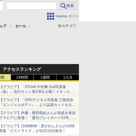
Impress サイト
全カテゴリ
ェア
セール
アクセスランキング
時間
24時間
1週間
1カ月
【グラビア】「STU48 中村舞 2nd写真集
（仮）」先行カット第2弾を公開！ドキッとす
るランジェリーカットなど新たな挑戦
【グラビア】「SPA!デジタル写真集 江籠裕奈
『エンジェルボディ』」より誌面カットを公
開！
【グラビア】声優・豊田萌絵さんが表紙＆巻頭
グラビアに登場！「週刊プレイボーイ33号」本
日発売
【グラビア】元NMB48・原かれんさんの1st写
真集「どストライク」が10月19日発売！