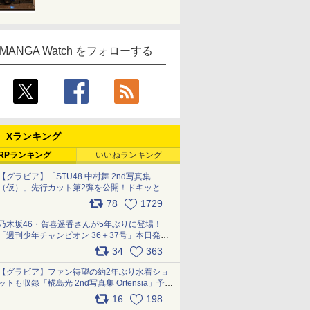
MANGA Watch をフォローする
Xランキング
RPランキング
いいねランキング
【グラビア】「STU48 中村舞 2nd写真集
（仮）」先行カット第2弾を公開！ドキッとす
るランジェリーカットなど新たな挑戦
78
1729
pic.x.com/9uvxXReveK
乃木坂46・賀喜遥香さんが5年ぶりに登場！
「週刊少年チャンピオン 36＋37号」本日発
売 pic.x.com/2Mo85ZlRvK
34
363
【グラビア】ファン待望の約2年ぶり水着ショ
ットも収録「椛島光 2nd写真集 Ortensia」予約
受付開始 10月30日発売
16
198
pic.x.com/9nJQY0jUYz