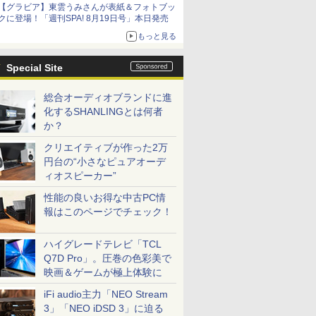
【グラビア】東雲うみさんが表紙＆フォトブッ
クに登場！「週刊SPA! 8月19日号」本日発売
もっと見る
Special Site
総合オーディオブランドに進
化するSHANLINGとは何者
か？
クリエイティブが作った2万
円台の“小さなピュアオーデ
ィオスピーカー”
性能の良いお得な中古PC情
報はこのページでチェック！
ハイグレードテレビ「TCL
Q7D Pro」。圧巻の色彩美で
映画＆ゲームが極上体験に
iFi audio主力「NEO Stream
3」「NEO iDSD 3」に迫る