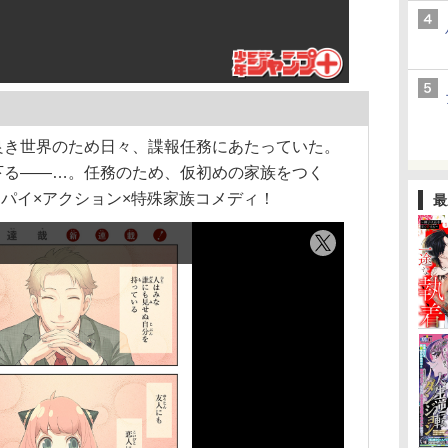
良き世界のため日々、諜報任務にあたっていた。
下る――…。任務のため、仮初めの家族をつく
スパイ×アクション×特殊家族コメディ！
最