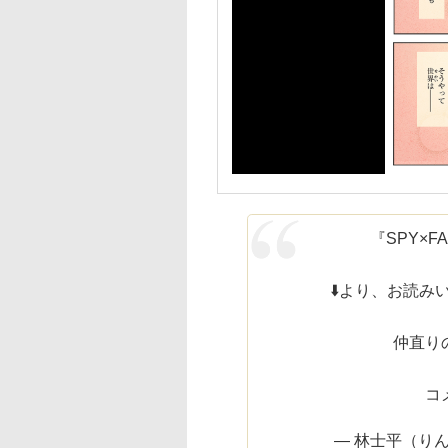
『SPY×F
⬇️より、お読み
仲直り
コ
— 林士平（りんし