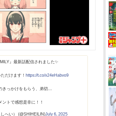
AMILY』最新話配信されました✨️
いただけます！
https://t.co/x24eHabvo9
のきっかけをもらう、弟切…
メントで感想是非に！！
へい） (@SHIHEILIN)
July 6, 2025