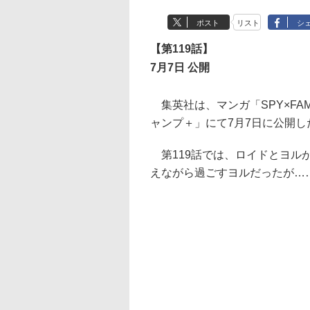
ポスト
リスト
シ
【第119話】
7月7日 公開
集英社は、マンガ「SPY×FAM
ャンプ＋」にて7月7日に公開し
第119話では、ロイドとヨル
えながら過ごすヨルだったが…