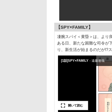
【SPY×FAMILY】
凄腕スパイ＜黄昏＞は、より
ある日、新たな困難な司令が
り、新生活が始まるのだが!?