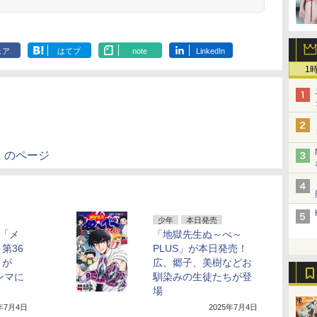
ェア
はてブ
note
LinkedIn
1
Y」のページ
少年
本日発売
…「メ
「地獄先生ぬ～べ～
第36
PLUS」が本日発売！
」が
広、郷子、美樹などお
ンマに
馴染みの生徒たちが登
場
5年7月4日
2025年7月4日