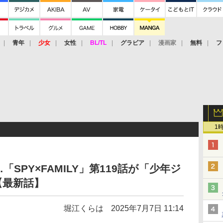
青年
少女
女性
BL/TL
グラビア
漫画家
無料
フ
1
SPY×FAMILY」第119話が「少年ジ
【最新話】
堀江くらは
2025年7月7日 11:14