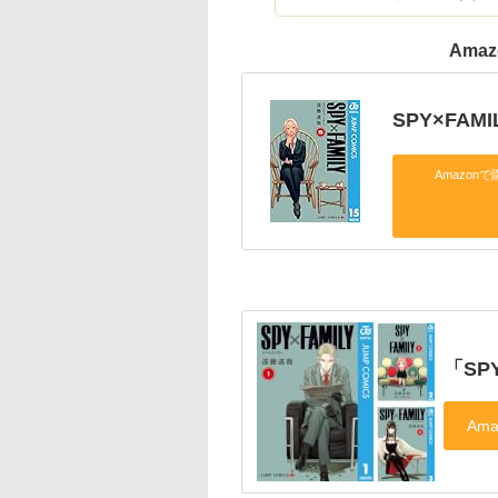
Ama
SPY×FAM
Amazonで
「SP