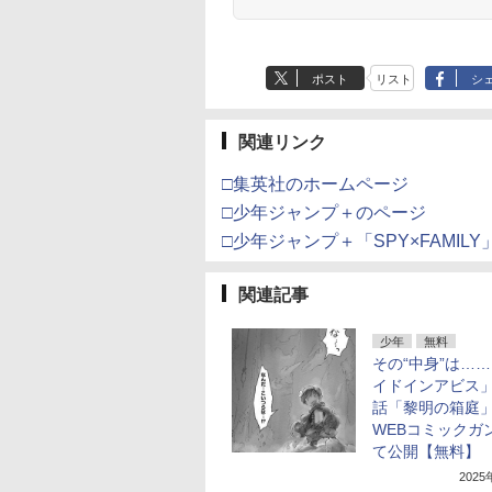
ポスト
リスト
シ
関連リンク
□集英社のホームページ
□少年ジャンプ＋のページ
□少年ジャンプ＋「SPY×FAMIL
関連記事
少年
無料
その“中身”は…
イドインアビス」
話「黎明の箱庭
WEBコミックガ
て公開【無料】
202