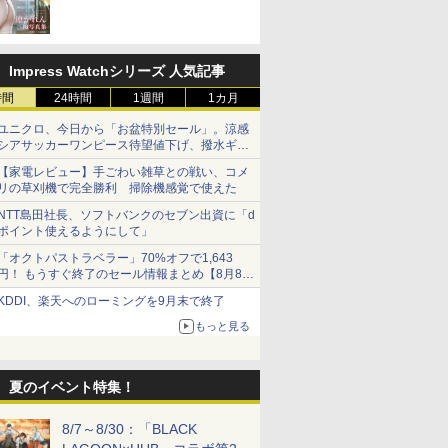
売！
Impress Watchシリーズ 人気記事
時間
24時間
1週間
1カ月
ユニクロ、今日から「お盆特別セール」。涼感
シアサッカーワンピース待望値下げ、撥水ギア
ショーツは1990円に
【家電レビュー】手ごわい雑草との戦い、コメ
リの草刈機で完全勝利 掃除機感覚で使えた
NTT島田社長、ソフトバンクのセブン出資に「d
ポイント使えるようにして」
「オクトパストラベラー」70%オフで1,643
円！ もうすぐ終了のセール情報まとめ【8月8日
更新】
KDDI、楽天へのローミングを9月末で終了
ニンテンドーeショップでは「大神 絶景版」が
67%オフで990円
もっと見る
夏のイベント特集！
8/7～8/30：「BLACK