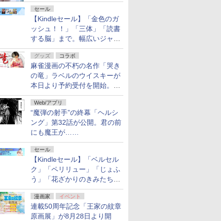
セール
【Kindleセール】「金色のガ
ッシュ！！」「三体」「読書
する脳」まで。幅広いジャン
ルの電子書籍が最大65％オ
グッズ
コラボ
フ！「Kindle本サマーセー
麻雀漫画の不朽の名作「哭き
ル」第2弾が開催中！
の竜」ラベルのウイスキーが
本日より予約受付を開始。8
月16日まで
Web/アプリ
“魔弾の射手”の終幕「ヘルシ
ング」第32話が公開。君の前
にも魔王が……
セール
【Kindleセール】「ベルセル
ク」「ペリリュー」「じょふ
う」「花ざかりのきみたち
へ」などが最大50％オフ！
漫画家
イベント
「白泉社 夏の大割引セー
連載50周年記念「王家の紋章
ル」が開催中！
原画展」が8月28日より開