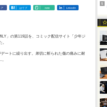
ェア
はてブ
note
LinkedIn
ILY」の第119話を、コミック配信サイト「少年ジ
た。
がデートに繰り出す。弟切に斬られた傷の痛みに耐
…。