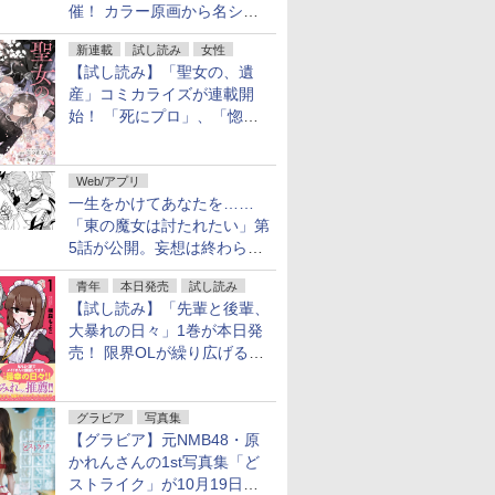
催！ カラー原画から名シー
ンの原稿まで
新連載
試し読み
女性
【試し読み】「聖女の、遺
産」コミカライズが連載開
始！ 「死にプロ」、「惚れ
魔女」作者による異世界ロマ
ンス
Web/アプリ
一生をかけてあなたを……
「東の魔女は討たれたい」第
5話が公開。妄想は終わらな
い
青年
本日発売
試し読み
【試し読み】「先輩と後輩、
大暴れの日々」1巻が本日発
売！ 限界OLが繰り広げる禁
断のロールプレイ
グラビア
写真集
【グラビア】元NMB48・原
かれんさんの1st写真集「ど
ストライク」が10月19日発