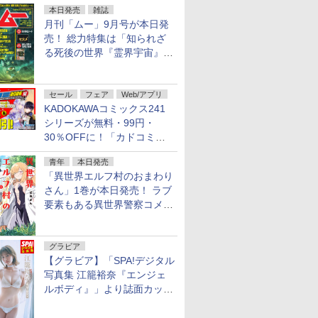
本日発売
雑誌
月刊「ムー」9月号が本日発
売！ 総力特集は「知られざ
る死後の世界『霊界宇宙』の
謎」特別企画は「西郷隆盛の
不死伝説」
セール
フェア
Web/アプリ
KADOKAWAコミックス241
シリーズが無料・99円・
30％OFFに！「カドコミフ
ェア 2026」第2弾が開催中！
青年
本日発売
「異世界エルフ村のおまわり
さん」1巻が本日発売！ ラブ
要素もある異世界警察コメデ
ィ
グラビア
【グラビア】「SPA!デジタル
写真集 江籠裕奈『エンジェ
ルボディ』」より誌面カット
を公開！