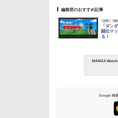
編集部のおすすめ記事
少年
We
「ダンダ
闘伝マッ
る！
MANGA Wa
Google