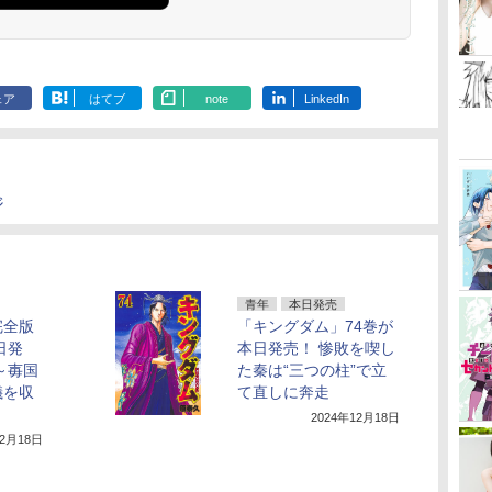
ェア
はてブ
note
LinkedIn
ジ
青年
本日発売
完全版
「キングダム」74巻が
日発
本日発売！ 惨敗を喫し
～毐国
た秦は“三つの柱”で立
儀を収
て直しに奔走
2024年12月18日
12月18日