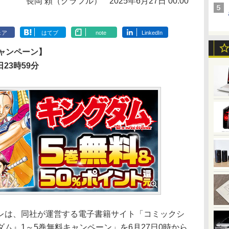
長岡 頼（クラフル）
2025年6月27日 00:00
ェア
はてブ
note
LinkedIn
ャンペーン】
23時59分
は、同社が運営する電子書籍サイト「コミックシ
ム』1～5巻無料キャンペーン」を6月27日0時から