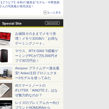
【グラビア】令和の“爆美女”モデル・中野恵那
さんの写真集が発売決定！
もっと見る
Special Site
お値段そのままでメモリ倍
増！メモリ32GBの「お得な
ゲーミングノート」
マウス、RTX 5060 Ti搭載ゲ
ーミングPCが7万5,000円オ
フで30万円台！
Amazon プライムデー過去最
安! Anker注目プロジェクタ
ー3モデルを使ってみた
AIスマートノートの
iFLYTEK「AINOTE 2」はな
ぜ魅力的なのか？
レイズのプレミアムカー向け
ブランドHOMURAから