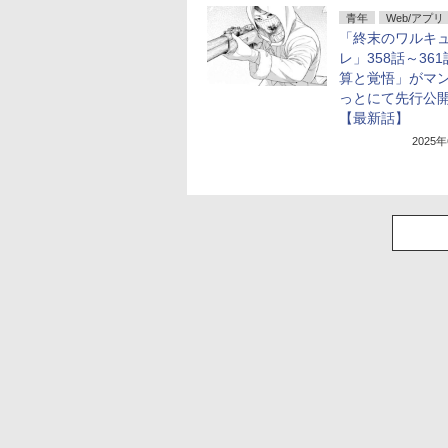
青年
Web/アプリ
「終末のワルキ
レ」358話～36
算と覚悟」がマ
っとにて先行公
【最新話】
2025