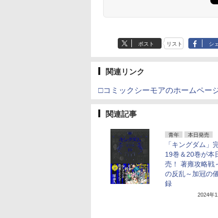
ポスト
リスト
シ
関連リンク
□コミックシーモアのホームペー
関連記事
青年
本日発売
「キングダム」
19巻＆20巻が本
売！ 著雍攻略戦
の反乱～加冠の
録
2024年