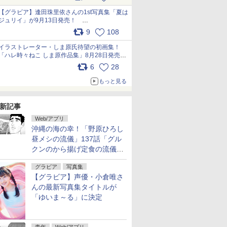
うこれ以上の幸せはない」……一緒に暮らす愛
犬たちへ… pic.x.com/hEr88DgVyD
【グラビア】逢田珠里依さんの1st写真集「夏は
ジュリイ」が9月13日発売！
pic.x.com/9ampGWAO1t
9
108
イラストレーター・しま原氏待望の初画集！
「ハレ時々ねこ しま原作品集」8月28日発売
pic.x.com/zj5aobjUSp
6
28
もっと見る
新記事
Web/アプリ
沖縄の海の幸！「野原ひろし
昼メシの流儀」137話「グル
クンのから揚げ定食の流儀」
が無料公開
グラビア
写真集
【グラビア】声優・小倉唯さ
んの最新写真集タイトルが
「ゆいま～る」に決定