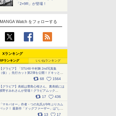
「2×9R」が登場！
MANGA Watch をフォローする
Xランキング
RPランキング
いいねランキング
【グラビア】「STU48 中村舞 2nd写真集
（仮）」先行カット第2弾を公開！ドキッとす
るランジェリーカットなど新たな挑戦
68
1564
pic.x.com/9uvxXReveK
【グラビア】表紙は豊島心桜さん、裏表紙には
横野すみれさんが登場！グラビアムック
「PARADE」2026夏号が本日発売
17
436
pic.x.com/hYZlU1GBwl
「マキバオー」作者・つの丸氏が9年ぶりカム
バック！ 最新作「ドッグファーザー」は“しゃ
べらない動物”とのリアルな暮らしを描く 「も
13
17