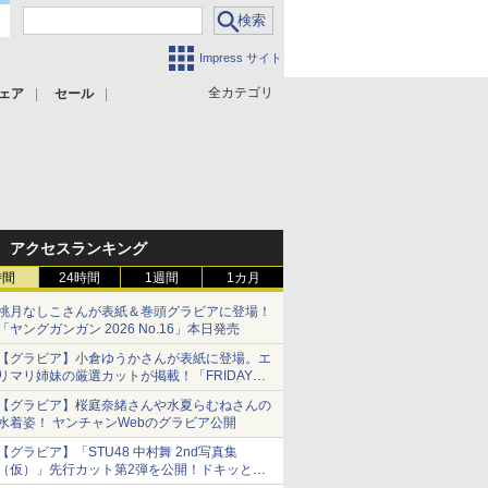
Impress サイト
全カテゴリ
ェア
セール
アクセスランキング
時間
24時間
1週間
1カ月
桃月なしこさんが表紙＆巻頭グラビアに登場！
「ヤングガンガン 2026 No.16」本日発売
【グラビア】小倉ゆうかさんが表紙に登場。エ
リマリ姉妹の厳選カットが掲載！「FRIDAY
2026年8⽉21・28日号」本日発売
【グラビア】桜庭奈緒さんや水夏らむねさんの
水着姿！ ヤンチャンWebのグラビア公開
【グラビア】「STU48 中村舞 2nd写真集
（仮）」先行カット第2弾を公開！ドキッとす
るランジェリーカットなど新たな挑戦