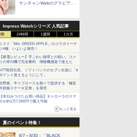
ヤンチャンWebのグラビア公
開
Impress Watchシリーズ 人気記事
時間
24時間
1週間
1カ月
ミスド「Mrs. GREEN APPLE」のコラボドーナ
ツ4種、いよいよ発売！
【家電レビュー】手ごわい雑草との戦い、コメ
リの草刈機で完全勝利 掃除機感覚で使えた
NTT島田社長、ソフトバンクのセブン出資に「d
ポイント使えるようにして」
吉野家、牛リブロースを熱々で提供する「極旨
牛鉄板ステーキ定食」を発売
【本日みつけたお買い得品】モトローラのスマ
ホが約1万7,000円で購入可能
もっと見る
夏のイベント特集！
8/7～8/30：「BLACK