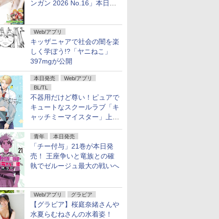
ンガン 2026 No.16」本日発
売
Web/アプリ
キッザニャアで社会の闇を楽
しく学ぼう!?「ヤニねこ」
397mgが公開
本日発売
Web/アプリ
BL/TL
不器用だけど尊い！ピュアで
キュートなスクールラブ「キ
ャッチミーマイスター」上・
下巻が配信開始！
青年
本日発売
「チー付与」21巻が本日発
売！ 王座争いと竜族との確
執でゼルージュ最大の戦いへ
Web/アプリ
グラビア
【グラビア】桜庭奈緒さんや
水夏らむねさんの水着姿！