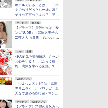
青年
Web/アプリ
ホテルですることは……「30
まで独りだったら一緒に暮ら
そうって言ったよね？」第8
話が無料公開。一緒にお風
グラビア
写真集
呂！
【グラビア】貝殻の次は「サ
ンゴNUDE」！武田久美子の
23年ぶり写真集「Sango」を
9月9日に発売
少年
書籍
49の病気を徹底解説「からだ
と心を守る！ はたらく細
胞 病気を学べる図鑑」9月
10日発売
Web/アプリ
「つよつよ区」1位は「異世
界サムライ」。ドワンゴ「み
んなで決める!第3回・マンガ
総選挙」の一般投票結果を発
グラビア
Web/アプリ
表
【グラビア】秘密の夏休みへ