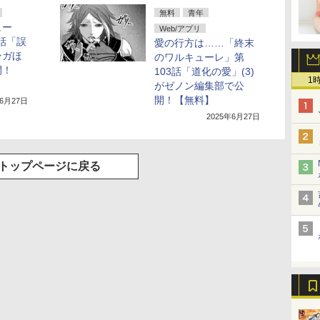
無料
青年
ュー
Web/アプリ
1話「誤
愛の行方は……「終末
ンガほ
のワルキューレ」第
開！
103話「道化の愛」(3)
1
がゼノン編集部で公
開！【無料】
年6月27日
2025年6月27日
トップページに戻る