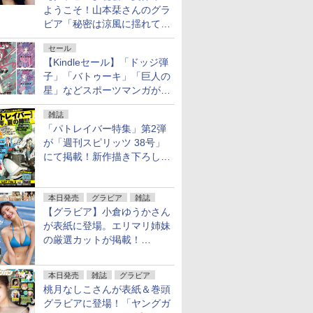
ようこそ！山本栞さんのグラ
ビア「秘密は涼風に揺れて」
がヤングアニマルWebで公開
セール
【Kindleセール】「ドッジ弾
子」「バトゥーキ」「巨人の
星」などスポーツマンガが実
質半額！「Amazonマンガ毎
雑誌
週末セール」で50％ポイント
「パトレイバー特集」第2弾
還元！
が「週刊スピリッツ 38号」
にて掲載！新作描き下ろし読
切第2弾も
本日発売
グラビア
雑誌
【グラビア】小倉ゆうかさん
が表紙に登場。エリマリ姉妹
の厳選カットが掲載！
「FRIDAY 2026年8⽉21・28
日号」本日発売
本日発売
雑誌
グラビア
桃月なしこさんが表紙＆巻頭
グラビアに登場！「ヤングガ