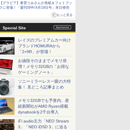
【グラビア】東雲うみさんが表紙＆フォトブッ
クに登場！「週刊SPA! 8月19日号」本日発売
もっと見る
Special Site
レイズのプレミアムカー向け
ブランドHOMURAから
「2×9R」が登場！
お値段そのままでメモリ倍
増！メモリ32GBの「お得な
ゲーミングノート」
ソニーミラーレス一眼の大特
集！ 見どころ記事まとめ
メモリ32GBでも予算内。産
経新聞社がAMD Ryzen搭載
dynabookを2千台導入
iFi audio主力「NEO Stream
3」「NEO iDSD 3」に迫る