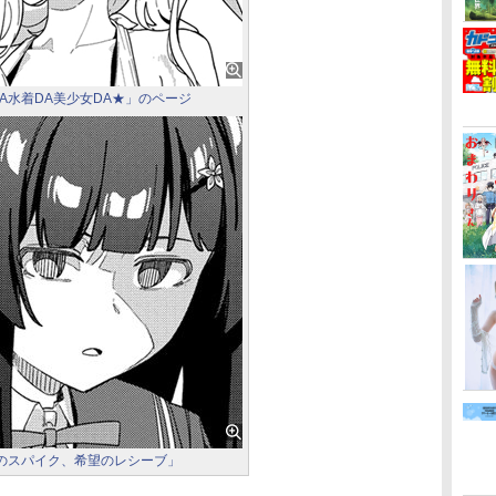
DA水着DA美少女DA★」のページ
情のスパイク、希望のレシーブ」