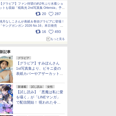
【グラビア】ファン待望の約2年ぶり水着ショ
ットも収録「椛島光 2nd写真集 Ortensia」予約
受付開始 10月30日発売
20
287
pic.x.com/9nJQY0jUYz
桃月なしこさんが表紙＆巻頭グラビアに登場！
「ヤングガンガン 2026 No.16」本日発売
pic.x.com/1Umi8x1SGO
16
493
もっと見る
新記事
グラビア
【グラビア】すみぽんさん
1st写真集より、ビキニ姿の
表紙カバーやアザーカットを
公開！
新連載
試し読み
女性
【試し読み】「悪魔は私に愛
を囁く」が「LINEマンガ」
で配信開始！ 呪われた令嬢×
執着深い司祭のダークファン
タジー