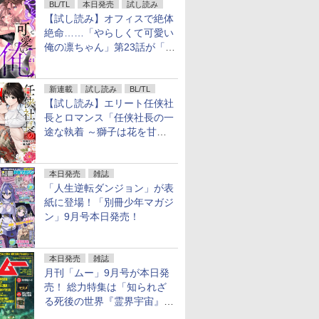
BL/TL
本日発売
試し読み
【試し読み】オフィスで絶体
絶命……「やらしくて可愛い
俺の凛ちゃん」第23話が「コ
ミックシーモア」で先行配
信！
新連載
試し読み
BL/TL
【試し読み】エリート任侠社
長とロマンス「任侠社長の一
途な執着 ～獅子は花を甘く
愛する～」をメチャコミで先
行配信開始
本日発売
雑誌
「人生逆転ダンジョン」が表
紙に登場！「別冊少年マガジ
ン」9月号本日発売！
本日発売
雑誌
月刊「ムー」9月号が本日発
売！ 総力特集は「知られざ
る死後の世界『霊界宇宙』の
謎」特別企画は「西郷隆盛の