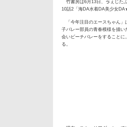
竹書房は6月13日、ゔぇじた
10話2「海DA水着DA美少女
「今年注目のエースちゃん」は
子バレー部員の青春模様を描い
会いビーチバレーをすることに
る。