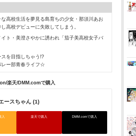
】
ラな高校生活を夢見る島育ちの少女・那須川あお
学し高校デビューに失敗してしまう。
メイト・美澄さやかに誘われ「茄子美高校女子バ
スを目指しちゃう!?
バレー部青春ライフ☆
zon/楽天/DMM.comで購入
ースちゃん (1)
購入
楽天で購入
DMM.comで購入