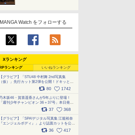
MANGA Watch をフォローする
Xランキング
RPランキング
いいねランキング
【グラビア】「STU48 中村舞 2nd写真集
（仮）」先行カット第2弾を公開！ドキッとす
るランジェリーカットなど新たな挑戦
80
1742
pic.x.com/9uvxXReveK
乃木坂46・賀喜遥香さんが5年ぶりに登場！
「週刊少年チャンピオン 36＋37号」本日発
売 pic.x.com/2Mo85ZlRvK
37
368
【グラビア】「SPA!デジタル写真集 江籠裕奈
『エンジェルボディ』」より誌面カットを公
開！ pic.x.com/Yl52UEMoko
36
417