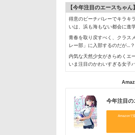
【今年注目のエースちゃん
得意のビーチバレーでキラキ
いは、浜も海もない都会に進
青春を取り戻すべく、クラス
レー部」に入部するのだが...？
内気な天然少女がきらめくエー
いま注目のかわいすぎる女子
Ama
今年注目のエ
Amazonで