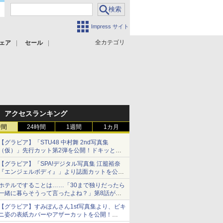
Impress サイト
全カテゴリ
ェア
セール
アクセスランキング
時間
24時間
1週間
1カ月
【グラビア】「STU48 中村舞 2nd写真集
（仮）」先行カット第2弾を公開！ドキッとす
るランジェリーカットなど新たな挑戦
【グラビア】「SPA!デジタル写真集 江籠裕奈
『エンジェルボディ』」より誌面カットを公
開！
ホテルですることは……「30まで独りだったら
一緒に暮らそうって言ったよね？」第8話が無
料公開。一緒にお風呂！
【グラビア】すみぽんさん1st写真集より、ビキ
ニ姿の表紙カバーやアザーカットを公開！
タイトルは「offcourt（オフコート）」に決定