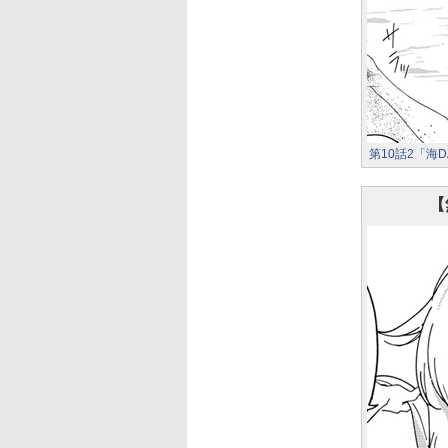
第10話2「海
【