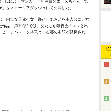
ぶる氏によるマンガ「今年注目のエースちゃん」第
DA★」をストーリアダッシュにて公開した。
、内気な天然少女・那須川あおいを主人公に、女
た作品。第10話1では、葵たちが銀杏会の面々と出
。ビーチバレーを得意とする葵の本領が発揮され