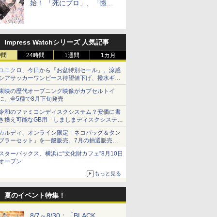
始！ 「死にプロ」、「惚れ
魔女」作者による異世界ロマ
ンス
Impress Watchシリーズ 人気記事
時間
24時間
1週間
1カ月
ユニクロ、今日から「お盆特別セール」。涼感
シアサッカーワンピース待望値下げ、撥水ギア
ショーツは1990円に
東映の歴代オープニング映像がカプセルトイ
に。全5種で8月下旬発売
令和のファミコンディスクシステム？安価に書
き換え可能なGB用「しましまディスクシステ
ム」
カルディ、オンライン限定「ネコバッグ＆タン
ブラーセット」を一般販売。7月の抽選販売の
当選無効分
スターバックス、横浜に“文化財カフェ”8月10日
オープン
もっと見る
夏のイベント特集！
8/7～8/30：「BLACK