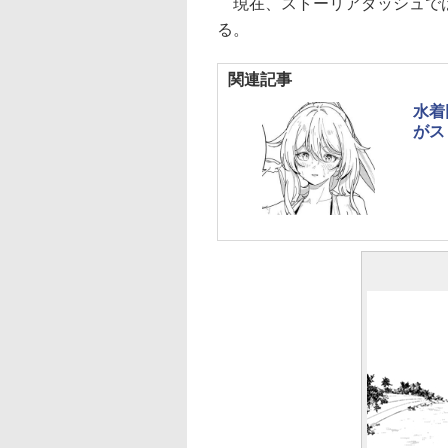
現在、ストーリアダッシュでは
る。
関連記事
水着
がス