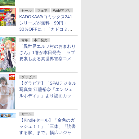
不死伝説」
セール
フェア
Web/アプリ
KADOKAWAコミックス241
シリーズが無料・99円・
30％OFFに！「カドコミフ
ェア 2026」第2弾が開催中！
青年
本日発売
「異世界エルフ村のおまわり
さん」1巻が本日発売！ ラブ
要素もある異世界警察コメデ
ィ
グラビア
【グラビア】「SPA!デジタル
写真集 江籠裕奈『エンジェ
ルボディ』」より誌面カット
を公開！
セール
【Kindleセール】「金色のガ
ッシュ！！」「三体」「読書
する脳」まで。幅広いジャン
ルの電子書籍が最大65％オ