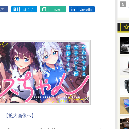
ェア
はてブ
note
LinkedIn
【拡大画像へ】