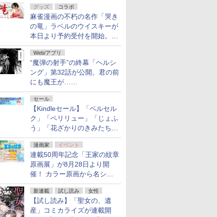
グッズ
コラボ
フ！「Kindle本サマーセー
麻雀漫画の不朽の名作「哭き
ル」第2弾が開催中！
の竜」ラベルのウイスキーが
本日より予約受付を開始。8
月16日まで
Web/アプリ
“魔弾の射手”の終幕「ヘルシ
ング」第32話が公開。君の前
にも魔王が……
セール
【Kindleセール】「ベルセル
ク」「ペリリュー」「じょふ
う」「花ざかりのきみたち
へ」などが最大50％オフ！
漫画家
イベント
「白泉社 夏の大割引セー
連載50周年記念「王家の紋章
ル」が開催中！
原画展」が8月28日より開
催！ カラー原画から名シー
ンの原稿まで
新連載
試し読み
女性
【試し読み】「聖女の、遺
産」コミカライズが連載開