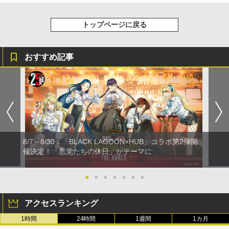
トップページに戻る
おすすめ記事
8/7～8/30：「BLACK LAGOON×HUB」コラボ第2弾開
催決定！「悪党たちの休日」がテーマに
●
●
●
●
●
●
●
アクセスランキング
1時間
24時間
1週間
1カ月