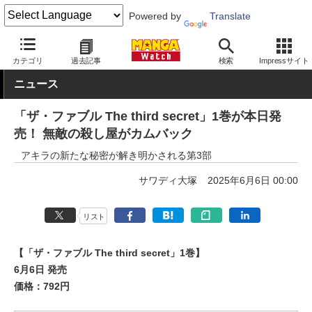
Powered by
Translate
MANGA Watch
青年
ザ・ファブル
カテゴリ
過去記事
検索
Impressサイト
ニュース
「ザ・ファブル The third secret」1巻が本日発
売！ 無敵の殺し屋がカムバック
アキラの新たな秘密が解き明かされる第3部
サワディ大塚
2025年6月6日 00:00
リスト
【「ザ・ファブル The third secret」1巻】
6月6日 発売
価格：792円