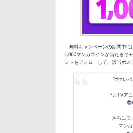
無料キャンペーンの期間中には
1,000マンガコインが当たる
ント
をフォローして、該当ポス
『
#クレバ
7月TVア
📚
さらにフ
マンガ