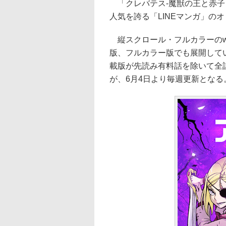
「クレバテス-魔獣の王と⾚⼦
人気を誇る「LINEマンガ」の
縦スクロール・フルカラーのwe
版、フルカラー版でも展開してい
載版が先読み有料話を除いて全
が、6月4日より毎週更新となる