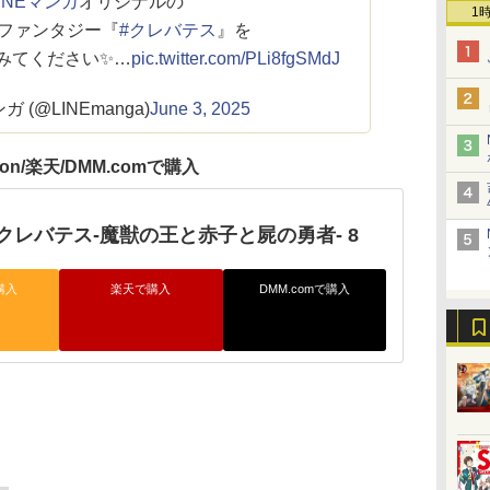
LINEマンガ
オリジナルの
1
ファンタジー『
#クレバテス
』を
みてください✨…
pic.twitter.com/PLi8fgSMdJ
ガ (@LINEmanga)
June 3, 2025
zon/楽天/DMM.comで購入
クレバテス-魔獣の王と赤子と屍の勇者- 8
購入
楽天で購入
DMM.comで購入