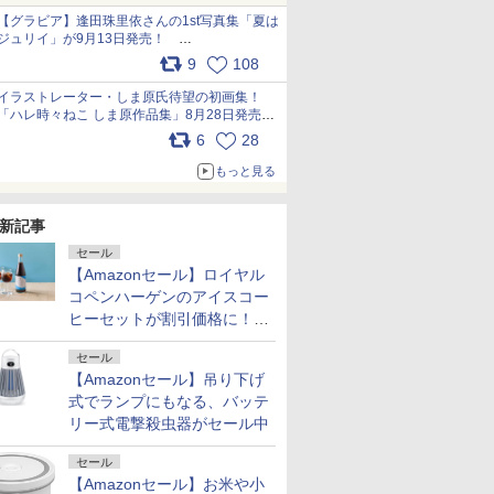
犬たちへ… pic.x.com/hEr88DgVyD
【グラビア】逢田珠里依さんの1st写真集「夏は
ジュリイ」が9月13日発売！
pic.x.com/9ampGWAO1t
9
108
イラストレーター・しま原氏待望の初画集！
「ハレ時々ねこ しま原作品集」8月28日発売
pic.x.com/zj5aobjUSp
6
28
もっと見る
新記事
セール
【Amazonセール】ロイヤル
コペンハーゲンのアイスコー
ヒーセットが割引価格に！夏
のギフトに最適！
セール
【Amazonセール】吊り下げ
式でランプにもなる、バッテ
リー式電撃殺虫器がセール中
セール
【Amazonセール】お米や小