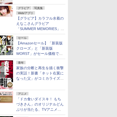
グラビア
写真集
Web/アプリ
【グラビア】カラフル水着の
えなこさんグラビア
「SUMMER MEMORIES」を
ヤングアニマルWebで公開中
セール
【Amazonセール】「新装版
クローズ」と「新装版
WORST」がセール価格で販
売中！
青年
家族の分断と再生を描く衝撃
の実話！新書「ネット右翼に
なった父」がコミカライズ。
9月30日発売
アニメ
「ドカ食いダイスキ！ もち
づきさん」のオリジナルどん
ぶりが当たる、TVアニメ公
式Xキャンペーンが開催中！