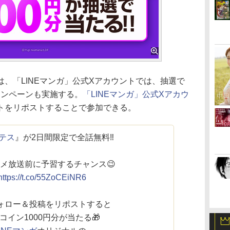
、「LINEマンガ」公式Xアカウントでは、抽選で
キャンペーンも実施する。
「LINEマンガ」公式Xアカウ
トをリポストすることで参加できる。
テス
』が2日間限定で全話無料‼️
ニメ放送前に予習するチャンス😉
https://t.co/55ZoCEiNR6
ォロー＆投稿をリポストすると
コイン1000円分が当たる🎁