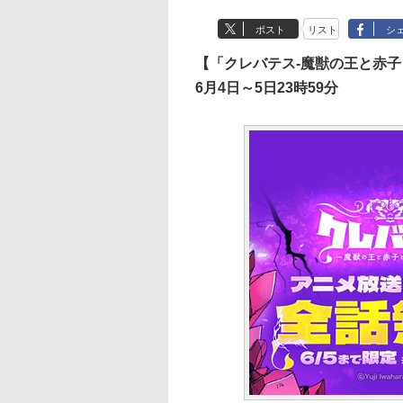
ポスト
リスト
シ
【「クレバテス-魔獣の王と⾚⼦
6月4日～5日23時59分