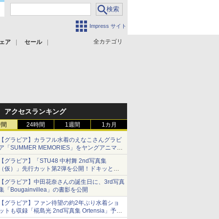
Impress サイト
全カテゴリ
ェア
セール
アクセスランキング
時間
24時間
1週間
1カ月
【グラビア】カラフル水着のえなこさんグラビ
ア「SUMMER MEMORIES」をヤングアニマル
Webで公開中
【グラビア】「STU48 中村舞 2nd写真集
（仮）」先行カット第2弾を公開！ドキッとす
るランジェリーカットなど新たな挑戦
【グラビア】中田花奈さんの誕生日に、3rd写真
集「Bougainvillea」の書影を公開
【グラビア】ファン待望の約2年ぶり水着ショ
ットも収録「椛島光 2nd写真集 Ortensia」予約
受付開始