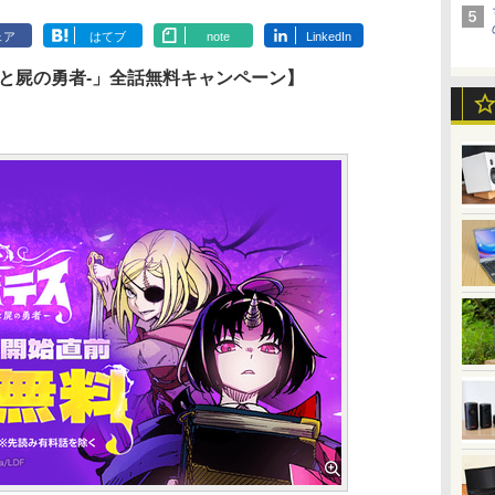
ェア
はてブ
note
LinkedIn
と屍の勇者-」全話無料キャンペーン】