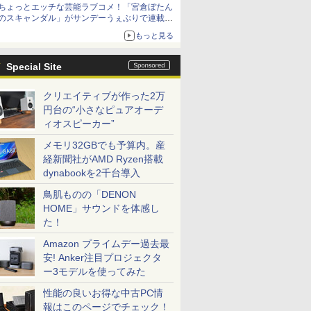
ちょっとエッチな芸能ラブコメ！「宮倉ぼたん
10月30日発売
のスキャンダル」がサンデーうぇぶりで連載開
始
もっと見る
Special Site
クリエイティブが作った2万
円台の“小さなピュアオーデ
ィオスピーカー”
メモリ32GBでも予算内。産
経新聞社がAMD Ryzen搭載
dynabookを2千台導入
鳥肌ものの「DENON
HOME」サウンドを体感し
た！
Amazon プライムデー過去最
安! Anker注目プロジェクタ
ー3モデルを使ってみた
性能の良いお得な中古PC情
報はこのページでチェック！