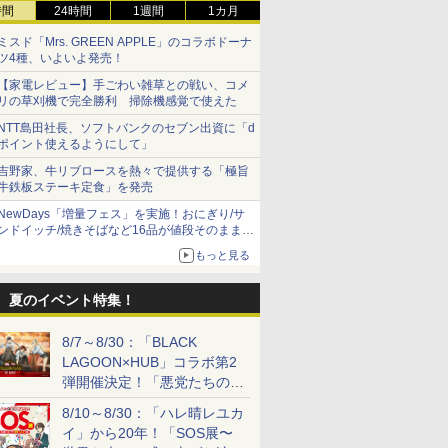
時間
24時間
1週間
1カ月
ミスド「Mrs. GREEN APPLE」のコラボドーナ
ツ4種、いよいよ発売！
【家電レビュー】手ごわい雑草との戦い、コメ
リの草刈機で完全勝利 掃除機感覚で使えた
NTT島田社長、ソフトバンクのセブン出資に「d
ポイント使えるようにして」
吉野家、牛リブロースを熱々で提供する「極旨
牛鉄板ステーキ定食」を発売
NewDays「増量フェス」を実施！おにぎり/サ
ンドイッチ/焼きそばなど16品が値段そのままで
ボリュームアップ
もっと見る
夏のイベント特集！
8/7～8/30：「BLACK
LAGOON×HUB」コラボ第2
弾開催決定！「悪党たちの休
日」がテーマに
8/10～8/30：「ハレ晴レユカ
イ」から20年！「SOS展〜