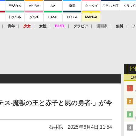
青年
少女
女性
BL/TL
グラビア
漫画家
無料
フ
1
バテス-魔獣の王と⾚⼦と屍の勇者-」が今
石井聡
2025年6月4日 11:54