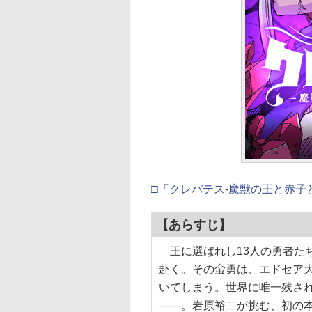
□「クレバテス-魔獣の王と⾚⼦
【あらすじ】
王に選ばれし13人の勇者た
赴く。その蛮勇は、エドセア
いてしまう。世界に唯一残さ
——。岩原裕二が挑む、初の