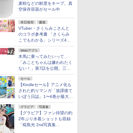
麦粉などの鮮度をキープ。真
空保存容器がセール中
本日発売
書籍
VTuber・さくらみこさんと
のコラボ参考書 「さくらみ
こでもわかる」シリーズ4冊
が本日発売！
Web/アプリ
木馬に乗ってみたいって…
「みことちゃんは嫌われたく
ない！」第7話を公開。三角
じゃない方か
セール
【Kindleセール】アニメ化も
された釣りマンガ「放課後て
いぼう日誌」1〜6巻が最大
50％オフのセール中！
グラビア
写真集
【グラビア】ファン待望の約
2年ぶり水着ショットも収録
「椛島光 2nd写真集
Ortensia」予約受付開始