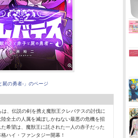
と屍の勇者-」のページ
ちは、伝説の剣を携え魔獣王クレバテスの討伐に
大陸全土の人属を滅ぼしかねない最悪の危機を招
れた希望は、魔獣王に託された一人の赤子だった
本格ハイ・ファンタジー開幕！