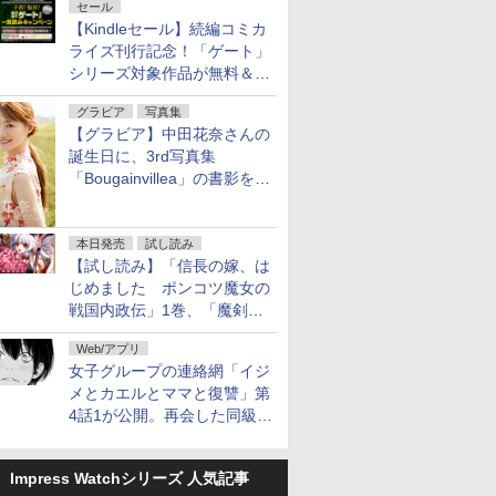
セール
【Kindleセール】続編コミカ
ライズ刊行記念！「ゲート」
シリーズ対象作品が無料＆最
大80%オフ！
グラビア
写真集
【グラビア】中田花奈さんの
誕生日に、3rd写真集
「Bougainvillea」の書影を公
開
本日発売
試し読み
【試し読み】「信長の嫁、は
じめました ポンコツ魔女の
戦国内政伝」1巻、「魔剣の
花嫁 -ヴァルキュリア-」1巻
Web/アプリ
本日発売
女子グループの連絡網「イジ
メとカエルとママと復讐」第
4話1が公開。再会した同級生
は……
Impress Watchシリーズ 人気記事