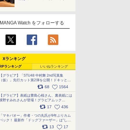
MANGA Watch をフォローする
Xランキング
RPランキング
いいねランキング
【グラビア】「STU48 中村舞 2nd写真集
（仮）」先行カット第2弾を公開！ドキッとす
るランジェリーカットなど新たな挑戦
68
1564
pic.x.com/9uvxXReveK
【グラビア】表紙は豊島心桜さん、裏表紙には
横野すみれさんが登場！グラビアムック
「PARADE」2026夏号が本日発売
17
436
pic.x.com/hYZlU1GBwl
「マキバオー」作者・つの丸氏が9年ぶりカム
バック！ 最新作「ドッグファーザー」は“しゃ
べらない動物”とのリアルな暮らしを描く 「も
13
17
うこれ以上の幸せはない」……一緒に暮らす愛