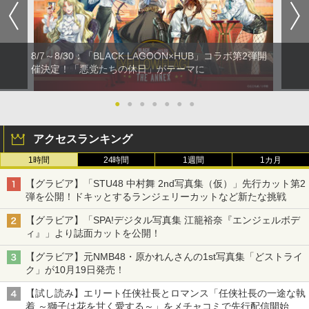
8/7～8/30：「BLACK LAGOON×HUB」コラボ第2弾開
催決定！「悪党たちの休日」がテーマに
●
●
●
●
●
●
●
アクセスランキング
1時間
24時間
1週間
1カ月
【グラビア】「STU48 中村舞 2nd写真集（仮）」先行カット第2
弾を公開！ドキッとするランジェリーカットなど新たな挑戦
【グラビア】「SPA!デジタル写真集 江籠裕奈『エンジェルボデ
ィ』」より誌面カットを公開！
【グラビア】元NMB48・原かれんさんの1st写真集「どストライ
ク」が10月19日発売！
【試し読み】エリート任侠社長とロマンス「任侠社長の一途な執
着 ～獅子は花を甘く愛する～」をメチャコミで先行配信開始