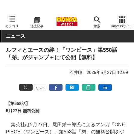
MANGA Watch
少年
ONE PIECE
カテゴリ
過去記事
検索
Impressサイト
ニュース
ルフィとエースの絆！「ワンピース」第558話
「弟」がジャンプ＋にて公開【無料】
石井聡
2025年5月27日 12:09
リスト
【第558話】
5月27日 無料公開
集英社は5月27日、尾田栄一郎氏によるマンガ「ONE
PIECE（ワンピース）」第558話「弟」の無料公開を少