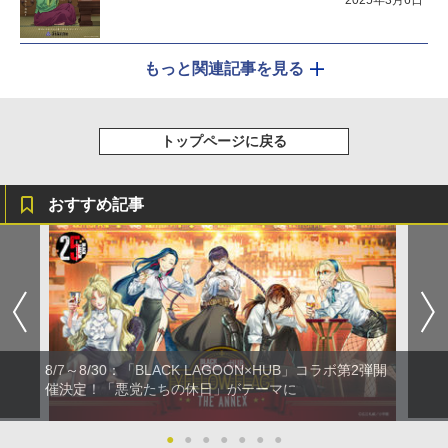
もっと関連記事を見る
トップページに戻る
おすすめ記事
8/7～8/30：「BLACK LAGOON×HUB」コラボ第2弾開
催決定！「悪党たちの休日」がテーマに
●
●
●
●
●
●
●