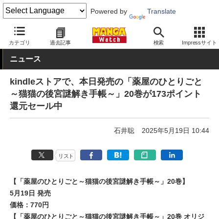
Powered by
Translate
MANGA Watch
青年
薬屋のひとりごと
カテゴリ
過去記事
検索
Impressサイト
ニュース
kindleストアで、本日発売の「薬屋のひとりごと
～猫猫の後宮謎解き手帳～」20巻が173ポイント
還元セール中
石井聡
2025年5月19日 10:44
リスト
【「薬屋のひとりごと～猫猫の後宮謎解き手帳～」20巻】
5月19日 発売
価格：770円
【「薬屋のひとりごと～猫猫の後宮謎解き手帳～」20巻 オリジ