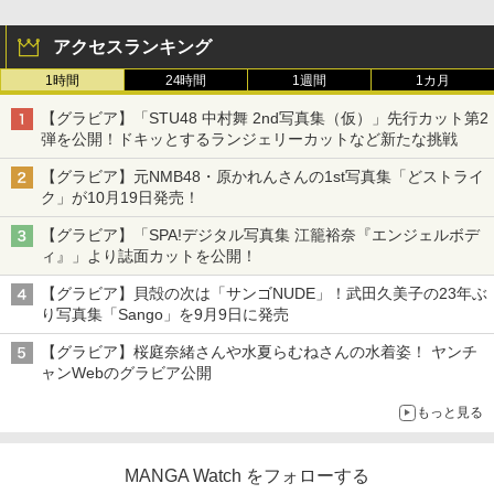
アクセスランキング
1時間
24時間
1週間
1カ月
【グラビア】「STU48 中村舞 2nd写真集（仮）」先行カット第2
弾を公開！ドキッとするランジェリーカットなど新たな挑戦
【グラビア】元NMB48・原かれんさんの1st写真集「どストライ
ク」が10月19日発売！
【グラビア】「SPA!デジタル写真集 江籠裕奈『エンジェルボデ
ィ』」より誌面カットを公開！
【グラビア】貝殻の次は「サンゴNUDE」！武田久美子の23年ぶ
り写真集「Sango」を9月9日に発売
【グラビア】桜庭奈緒さんや水夏らむねさんの水着姿！ ヤンチ
ャンWebのグラビア公開
もっと見る
MANGA Watch をフォローする