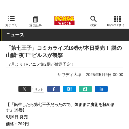
MANGA Watch
青年
カテゴリ
過去記事
検索
Impressサイト
ニュース
「第七王子」コミカライズ19巻が本日発売！ 謎の
山賊“夜王”ビルスが襲撃
7月よりTVアニメ第2期が放送予定！
サワディ大塚
2025年5月9日 00:00
リスト
【「転生したら第七王子だったので、気ままに魔術を極めま
す」19巻】
5月9日 発売
価格：792円