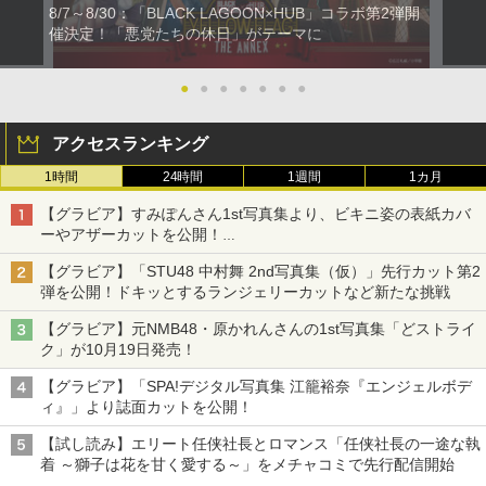
8/7～8/30：「BLACK LAGOON×HUB」コラボ第2弾開
催決定！「悪党たちの休日」がテーマに
●
●
●
●
●
●
●
アクセスランキング
1時間
24時間
1週間
1カ月
【グラビア】すみぽんさん1st写真集より、ビキニ姿の表紙カバ
ーやアザーカットを公開！
タイトルは「offcourt（オフコート）」に決定
【グラビア】「STU48 中村舞 2nd写真集（仮）」先行カット第2
弾を公開！ドキッとするランジェリーカットなど新たな挑戦
【グラビア】元NMB48・原かれんさんの1st写真集「どストライ
ク」が10月19日発売！
【グラビア】「SPA!デジタル写真集 江籠裕奈『エンジェルボデ
ィ』」より誌面カットを公開！
【試し読み】エリート任侠社長とロマンス「任侠社長の一途な執
着 ～獅子は花を甘く愛する～」をメチャコミで先行配信開始