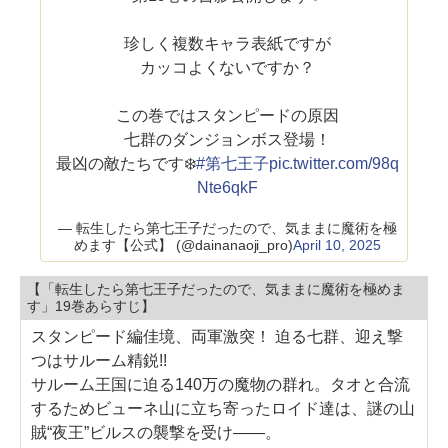
珍しく複数キャラ表紙ですが
カッコよくないですか？
この巻ではスタンピードの原因
七群のダンジョンボス登場！
最凶の敵たちです❄️
#第七王子
pic.twitter.com/98q
Nte6qkF
— 転生したら第七王子だったので、気ままに魔術を極
めます【公式】 (@dainanaoji_pro)
April 10, 2025
【「転生したら第七王子だったので、気ままに魔術を極めま
す」19巻あらすじ】
スタンピード編佳境、両軍激突！ 迫る七群、迎え撃
つはサルーム精鋭!!
サルーム王国に迫る140万の魔物の群れ。タオと合流
するためビューネ山に立ち寄ったロイド達は、謎の山
賊“夜王”ビルスの襲撃を受け――。